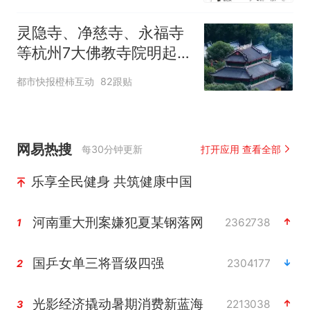
灵隐寺、净慈寺、永福寺
等杭州7大佛教寺院明起
临时关闭，别跑空了
都市快报橙柿互动
82跟贴
网易热搜
每30分钟更新
打开应用 查看全部
乐享全民健身 共筑健康中国
河南重大刑案嫌犯夏某钢落网
2362738
1
国乒女单三将晋级四强
2304177
2
光影经济撬动暑期消费新蓝海
2213038
3