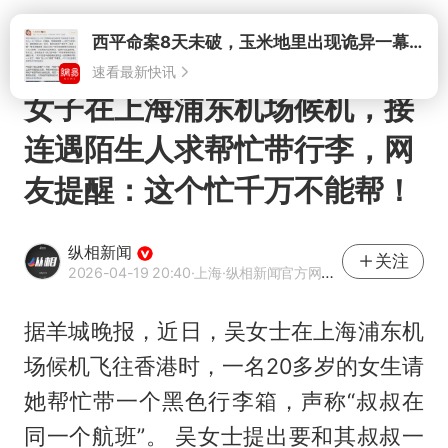
打开
西平命案8天未破，玉米地里出现诡异一幕，我突然想起了欧金中
速看最新快讯
女子在上海浦东机场候机，接
连遇陌生人求帮忙带行李，网
友提醒：这个忙千万不能帮！
纵相新闻
关注
2026-04-19 20:40
·上海
·纵相新闻官方网易号
据羊城晚报，近日，吴女士在上海浦东机
场候机飞往香港时，一名20多岁的女生请
她帮忙带一个黑色行李箱，声称“叔叔在
同一个航班”。 吴女士提出要和其叔叔一