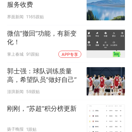
服务收费
界面新闻
1165跟贴
微信“撤回”功能，有新变
化！
掌上春城
91跟贴
APP专享
郭士强：球队训练质量
高，希望队员“做好自己”
澎湃新闻
59跟贴
刚刚，“苏超”积分榜更新
扬子晚报
1跟贴