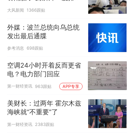
队
大风新闻
1366跟贴
外媒：波兰总统向乌总统
发出最后通牒
参考消息
698跟贴
空调24小时开着反而更省
电？电力部门回应
第一财经资讯
963跟贴
APP专享
美财长：过两年 霍尔木兹
海峡就“不重要”了
第一财经资讯
2383跟贴