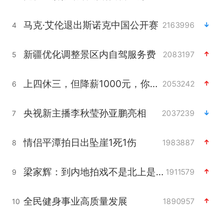
马克·艾伦退出斯诺克中国公开赛
2163996
4
新疆优化调整景区内自驾服务费
2083197
5
上四休三，但降薪1000元，你接受吗？
2053242
6
央视新主播李秋莹孙亚鹏亮相
2037239
7
情侣平潭拍日出坠崖1死1伤
1983887
8
梁家辉：到内地拍戏不是北上是回归
1911579
9
全民健身事业高质量发展
1890957
10