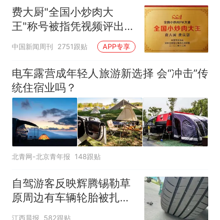
费大厨"全国小炒肉大
王"称号被指凭视频评出
官方回应
中国新闻周刊
2751跟贴
APP专享
电车露营成年轻人旅游新选择 会“冲击”传
统住宿业吗？
北青网-北京青年报
148跟贴
自驾游客反映辉腾锡勒草
原周边有车辆轮胎被扎，
修理店铺换胎价格高达千
江西晨报
582跟贴