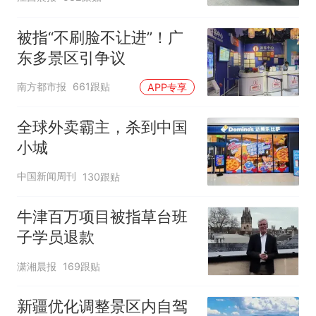
元，官方发布情况通报
被指“不刷脸不让进”！广
东多景区引争议
南方都市报
661跟贴
APP专享
全球外卖霸主，杀到中国
小城
中国新闻周刊
130跟贴
牛津百万项目被指草台班
子学员退款
潇湘晨报
169跟贴
新疆优化调整景区内自驾