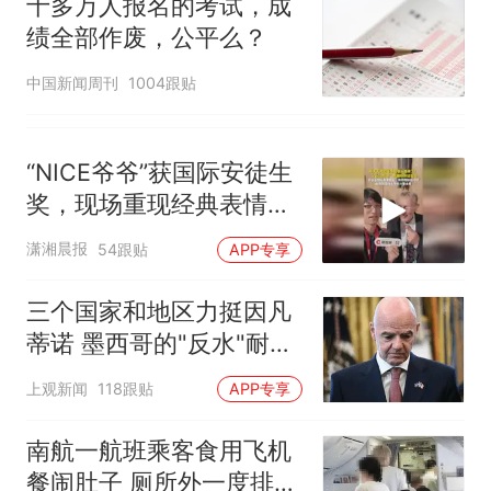
十多万人报名的考试，成
绩全部作废，公平么？
中国新闻周刊
1004跟贴
“NICE爷爷”获国际安徒生
奖，现场重现经典表情
包，向中国粉丝问好
潇湘晨报
54跟贴
APP专享
三个国家和地区力挺因凡
蒂诺 墨西哥的"反水"耐人
寻味
上观新闻
118跟贴
APP专享
南航一航班乘客食用飞机
餐闹肚子 厕所外一度排长