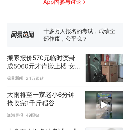
App内参与讨论
人生
搬家报价570元，搬到楼下
新
交5060元才肯搬上楼！女子傻
眼了……
十多万人报名的考试，成绩全
部作废，公平么？
空调24小时开着反而更省电？
电力部门回应
佛山一中学招聘物理教师，笔
搬家报价570元临时变卦
试前13名均遭淘汰？教育局：
成5060元才肯搬上楼 女
已叫停招聘，成立调查组全面
“不建议大家买深色蛋糕”上热
核查
子傻眼
搜，网友：天塌了！
极目新闻
2.1万跟贴
那个在床头放菜刀的女孩，
热
因老师一句“跟我回家”改写了
大雨将至一家老小6分钟
人生
抢收完1千斤稻谷
潇湘晨报
49跟贴