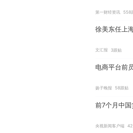
第一财经资讯
558
徐美东任上
文汇报
3跟贴
电商平台前员
扬子晚报
58跟贴
前7个月中国
央视新闻客户端
4