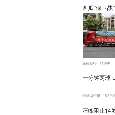
西瓜“保卫战”
新民晚报
61跟贴
一分钟两球 U
环球网资讯
182跟
汪峰阻止14