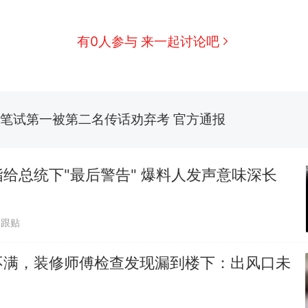
那个在床头放菜刀的女孩，因老师一句“跟我回家”
热
费大厨“全国小炒肉大王”称号，仅凭视频评出？中
新
有0人参与 来一起讨论吧
应
笔试第一被第二名传话劝弃考 官方通报
佛山一中学招聘物理教师，笔试前13名均遭淘汰？教
招聘，成立调查组全面核查
台风"白海豚"中心附近最大风力已达15级 最新研判
给总统下"最后警告" 爆料人发声意味深长
享界G9车型预售价公布：43.98万起
0跟贴
那个在床头放菜刀的女孩，因老师一句“跟我回家”
热
不满，装修师傅检查发现漏到楼下：出风口未