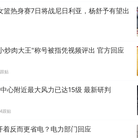
女篮热身赛7日将战尼日利亚，杨舒予有望出
小炒肉大王"称号被指凭视频评出 官方回应
1跟贴
"中心附近最大风力已达15级 最新研判
34跟贴
开着反而更省电？电力部门回应