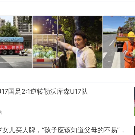
17国足2:1逆转勒沃库森U17队
贴
岁女儿买大牌，“孩子应该知道父母的不易”，