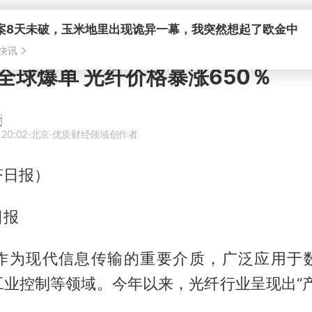
案8天未破，玉米地里出现诡异一幕，我突然想起了欧金中
快讯
全球爆单 光纤价格暴涨650％
 20:02
·北京
·优质财经领域创作者
济日报）
日报
作为现代信息传输的重要介质，广泛应用于
工业控制等领域。今年以来，光纤行业呈现出“产
。