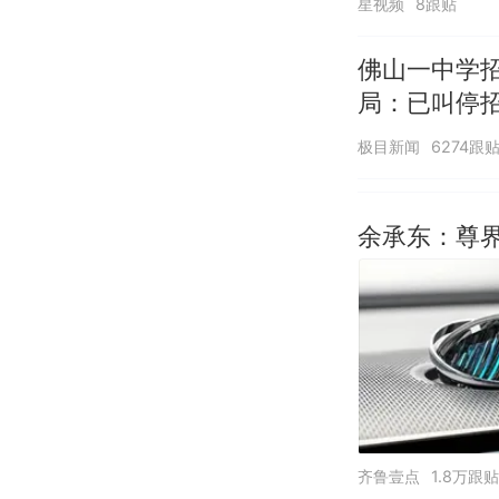
星视频
8跟贴
佛山一中学
局：已叫停
极目新闻
6274跟
余承东：尊界
齐鲁壹点
1.8万跟贴