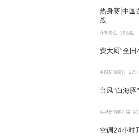
热身赛|中国
战
齐鲁壹点
28跟贴
费大厨"全国
中国新闻周刊
275
台风"白海豚
央视新闻客户端
8
空调24小时