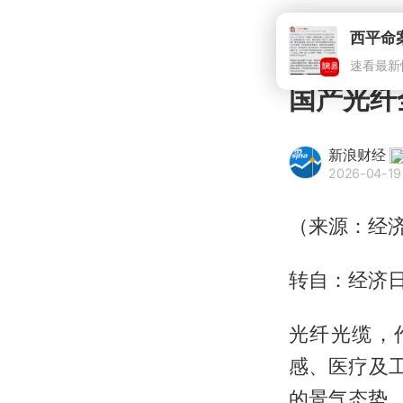
西平命
速看最新
国产光纤
新浪财经
2026-04-19
（来源：经
转自：经济
光纤光缆，
感、医疗及
的景气态势