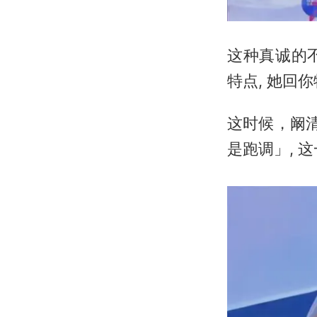
这种真诚的
特点, 她回
这时候，阚
是跑调」, 