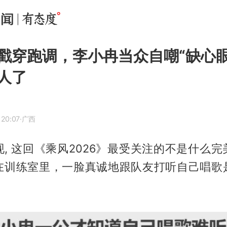
戳穿跑调，李小冉当众自嘲“缺心眼
人了
 20:07
·广西
, 这回《乘风2026》最受关注的不是什么
在训练室里，一脸真诚地跟队友打听自己唱歌