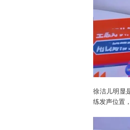
徐洁儿明显
练发声位置，