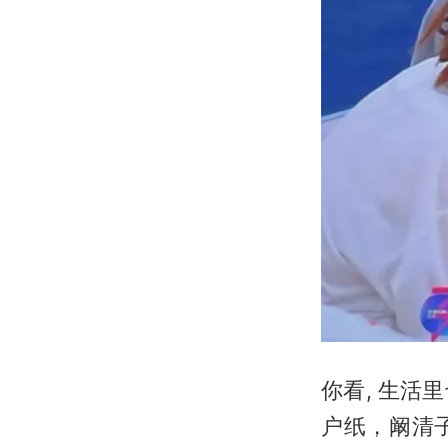
你看, 生
户纸，阚清