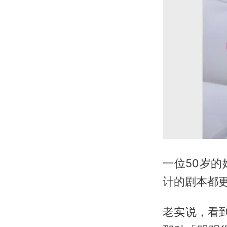
一位50岁
计的剧本都
老实说，看