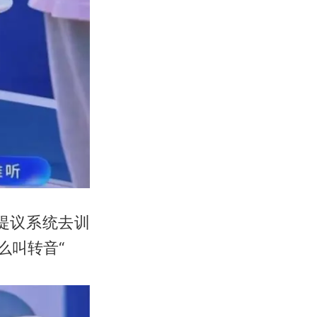
提议系统去训
么叫转音“