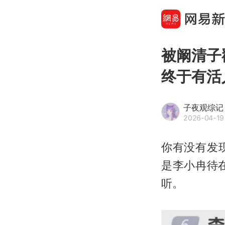
被阚清子
终于有活
子夜观综记
2026-04-19
你有没有发现
是李小冉待
听。