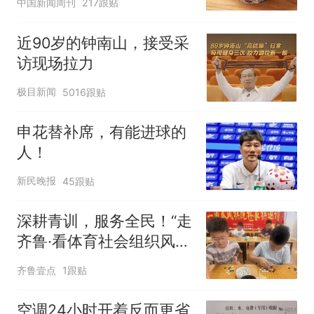
中国新闻周刊
217跟贴
近90岁的钟南山，接受采
访现场拉力
极目新闻
5016跟贴
申花替补席，有能进球的
人！
新民晚报
45跟贴
深耕青训，服务全民！“走
齐鲁·看体育社会组织风
采”走进沂水
齐鲁壹点
1跟贴
空调24小时开着反而更省