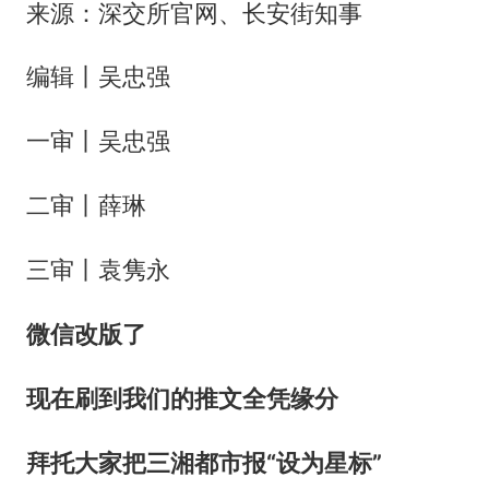
来源：深交所官网、长安街知事
编辑丨吴忠强
一审丨吴忠强
二审丨薛琳
三审丨袁隽永
微
信改版了
现在刷到我们的推文全凭缘分
拜托大家把三湘都市报“设为星标”