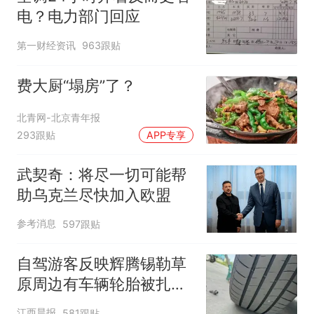
电？电力部门回应
第一财经资讯
963跟贴
费大厨“塌房”了？
北青网-北京青年报
293跟贴
APP专享
武契奇：将尽一切可能帮
助乌克兰尽快加入欧盟
参考消息
597跟贴
自驾游客反映辉腾锡勒草
原周边有车辆轮胎被扎，
修理店铺换胎价格高达千
江西晨报
581跟贴