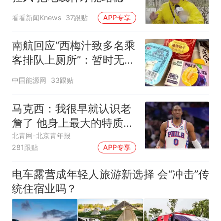
看看新闻Knews
37跟贴
APP专享
南航回应“西梅汁致多名乘
客排队上厕所”：暂时无法
核查是否发放西梅汁
中国能源网
33跟贴
马克西：我很早就认识老
詹了 他身上最大的特质就
是谦逊
北青网-北京青年报
281跟贴
APP专享
电车露营成年轻人旅游新选择 会“冲击”传
统住宿业吗？