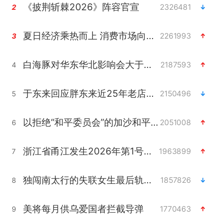
《披荆斩棘2026》阵容官宣
2326481
2
夏日经济乘热而上 消费市场向新而行
2261993
3
白海豚对华东华北影响会大于巴威
2187593
4
于东来回应胖东来近25年老店年底关闭
2150496
5
以拒绝“和平委员会”的加沙和平计划
2051008
6
浙江省甬江发生2026年第1号洪水
1963899
7
独闯南太行的失联女生最后轨迹已确认
1857826
8
美将每月供乌爱国者拦截导弹
1770463
9