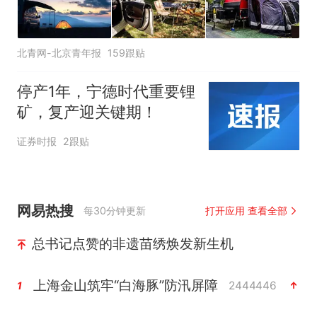
北青网-北京青年报
159跟贴
停产1年，宁德时代重要锂
矿，复产迎关键期！
证券时报
2跟贴
网易热搜
每30分钟更新
打开应用 查看全部
总书记点赞的非遗苗绣焕发新生机
上海金山筑牢“白海豚”防汛屏障
2444446
1