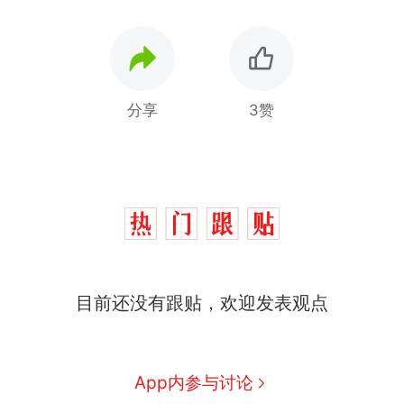
分享
3赞
十多万人报名的考试，成绩
热
全部作废，公平么？
全球唯一没有法定首都的国
新
目前还没有跟贴，欢迎发表观点
家，刚改国名，总统就邀请中
国大使骑行绕了几乎整个国境
搬家报价570元，搬到楼下交
线一圈，还曾两次到中国寻根
5060元才肯搬上楼！女子傻眼
了……
视频丨只要一枚命中就能让航
App内参与讨论
母瘫痪 轰-6J实力有多强？