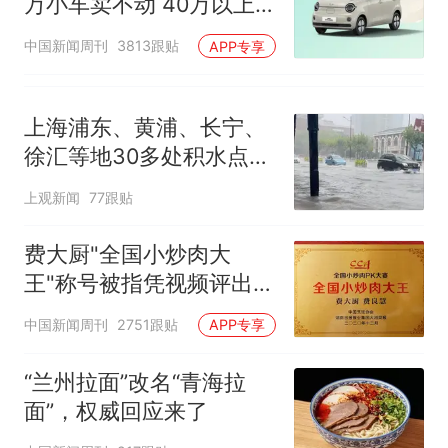
万小车卖不动 40万以上
的抢购
中国新闻周刊
3813跟贴
APP专享
上海浦东、黄浦、长宁、
徐汇等地30多处积水点正
在抢排
上观新闻
77跟贴
费大厨"全国小炒肉大
王"称号被指凭视频评出
官方回应
中国新闻周刊
2751跟贴
APP专享
“兰州拉面”改名“青海拉
面”，权威回应来了