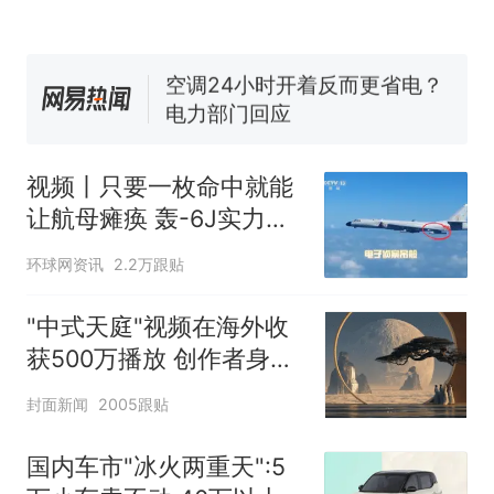
空调24小时开着反而更省电？
电力部门回应
5万的小车卖不动，40万以上
的抢着买
十多万人报名的考试，成绩
热
全部作废，公平么？
视频丨只要一枚命中就能
让航母瘫痪 轰-6J实力有
多强？
环球网资讯
2.2万跟贴
"中式天庭"视频在海外收
获500万播放 创作者身份
披露
封面新闻
2005跟贴
国内车市"冰火两重天":5