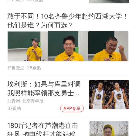
元，官方发布情况通报
敢于不同！10名齐鲁少年赴约西湖大学！
他们是谁？为何而选？
齐鲁壹点
28跟贴
埃利斯：如果与库里对调
我照样能率领那支勇士取
得现在的成就
北青网-北京青年报
37跟贴
APP专享
180斤记者在芦潮港直击
狂风 抱电线杆才能站稳