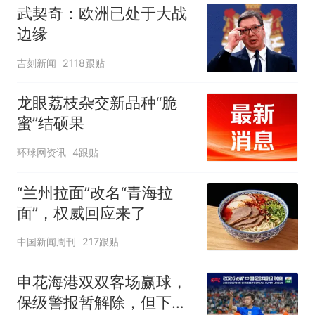
武契奇：欧洲已处于大战
边缘
吉刻新闻
2118跟贴
龙眼荔枝杂交新品种“脆
蜜”结硕果
环球网资讯
4跟贴
“兰州拉面”改名“青海拉
面”，权威回应来了
中国新闻周刊
217跟贴
申花海港双双客场赢球，
保级警报暂解除，但下一