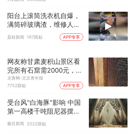
阳台上滚筒洗衣机自爆，
满筒碎玻璃渣，维修人员
称是人为原因，从未见过
荔枝新闻
167跟贴
APP专享
洗衣机自爆
网友称甘肃麦积山景区看
完所有石窟需2000元，景
区：部分石窟受特别保
北青网-北京青年报
7752跟贴
APP专享
护，游客可按需买
受台风"白海豚"影响 中国
第一高楼千吨阻尼器摆动
明显
极目新闻
2022跟贴