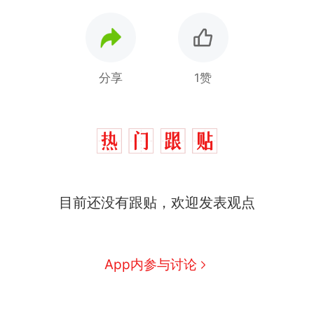
分享
1赞
十多万人报名的考试，成绩
热
全部作废，公平么？
全球唯一没有法定首都的国
新
目前还没有跟贴，欢迎发表观点
家，刚改国名，总统就邀请中
国大使骑行绕了几乎整个国境
5万的小车卖不动，40万以上
线一圈，还曾两次到中国寻根
的抢着买
浙江人戒备 "白海豚"已创我国
App内参与讨论
纪录 带来严重影响
视频丨只要一枚命中就能让航