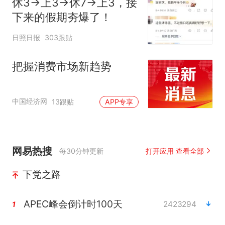
休3→上3→休7→上3，接
下来的假期夯爆了！
日照日报
303跟贴
把握消费市场新趋势
中国经济网
13跟贴
APP专享
网易热搜
每30分钟更新
打开应用 查看全部
下党之路
APEC峰会倒计时100天
2423294
1