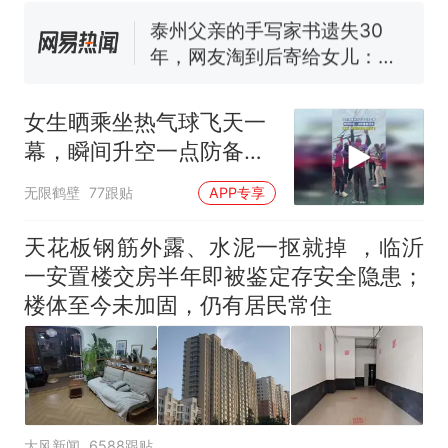
母瘫痪 轰-6J实力有多强？
泰州父亲的手写家书遗失30
年，网友淘到后寄给女儿：花
鸟市场搬了，但爱还在
十多万人报名的考试，成绩
热
全部作废，公平么？
女生晒乘坐热气球飞天一
幕，瞬间升空一点防备都
没有
无限鹤壁
77跟贴
APP专享
天花板钢筋外露、水泥一抠就掉 ，临沂
一安置楼交房半年即被鉴定存安全隐患；
楼体至今未加固，仍有居民常住
大风新闻
6588跟贴