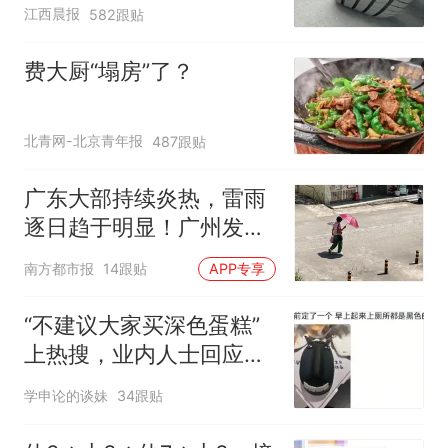
修理店铺换胎价格高达千
江西晨报
582跟贴
元，官方发布情况通报
费大厨“塌房”了？
北青网-北京青年报
487跟贴
广东大部持续炎热，雷雨
逐日趋于明显！广州发布
高温橙色预警
南方都市报
14跟贴
APP专享
“不建议大家买深色蛋糕”
上热搜，业内人士回应了
→
学申论的谈妹
34跟贴