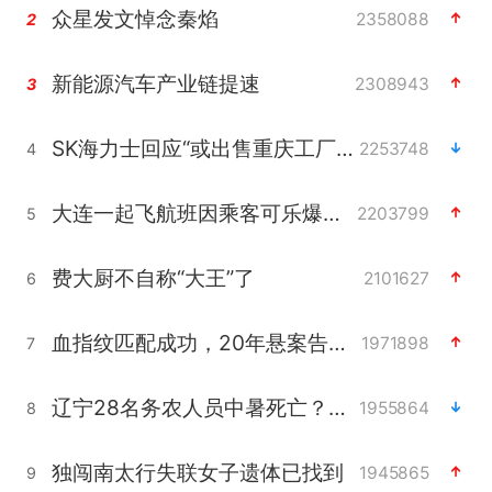
众星发文悼念秦焰
2358088
2
新能源汽车产业链提速
2308943
3
SK海力士回应“或出售重庆工厂”传闻
2253748
4
大连一起飞航班因乘客可乐爆瓶折返
2203799
5
费大厨不自称“大王”了
2101627
6
血指纹匹配成功，20年悬案告破！凶手被执行死刑
1971898
7
辽宁28名务农人员中暑死亡？官方辟谣
1955864
8
独闯南太行失联女子遗体已找到
1945865
9