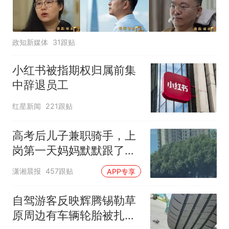
政知新媒体
31跟贴
小红书被指期权归属前集
中辞退员工
红星新闻
221跟贴
高考后儿子兼职骑手，上
岗第一天妈妈默默跟了三
公里，感慨孩子真的长大
潇湘晨报
457跟贴
APP专享
了
自驾游客反映辉腾锡勒草
原周边有车辆轮胎被扎，