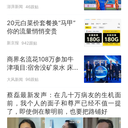
轮才是生死战
澎湃新闻
46跟贴
20元白菜价套餐换“马甲”
你的流量悄悄变贵
新京报
942跟贴
商界名流花108万参加牛
津项目:宿舍没矿泉水 床
咯吱响
大风新闻
96跟贴
蔡磊最新发声：在几十万病友的生机面
前，我个人的面子和尊严已经不值一提
了，即使倒在黎明前，也要把路铺好