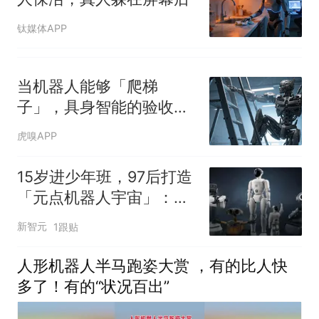
钛媒体APP
当机器人能够「爬梯
子」，具身智能的验收季
开始了
虎嗅APP
15岁进少年班，97后打造
「元点机器人宇宙」：全
栈技术自研领跑家庭机器
新智元
1跟贴
人赛道
人形机器人半马跑姿大赏 ，有的比人快
多了！有的“状况百出”