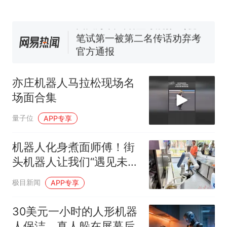
（新京报）
美国渔民钓获鲨鱼徒手将其拽
回大海 目击者直呼震惊 （视频
来源：参考消息）
笔试第一被第二名传话劝弃考
官方通报
“不想干了特提出辞职”，疑
热
似南京大学数院院长辞职信流
亦庄机器人马拉松现场名
传，院方回应：喻良教授已卸
场面合集
任院长一职，不清楚辞职信来
源；曾用手绘图做头像
量子位
APP专享
机器人化身煮面师傅！街
头机器人让我们“遇见未
来”
极目新闻
APP专享
30美元一小时的人形机器
人保洁，真人躲在屏幕后