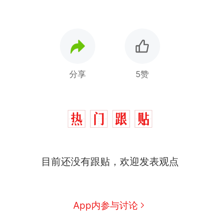
分享
5赞
“不想干了特提出辞职”，疑
热
似南京大学数院院长辞职信流
传，院方回应：喻良教授已卸
费大厨“全国小炒肉大王”称
新
任院长一职，不清楚辞职信来
目前还没有跟贴，欢迎发表观点
号，仅凭视频评出？中国烹饪
源；曾用手绘图做头像
协会回应
男子上山采菌偶然发现鸡枞菌
窝，原地守1天等它长大：挖了
140多朵
美国一场追捕行动中，一男子
App内参与讨论
在车辆行驶中爬上车顶跳舞。