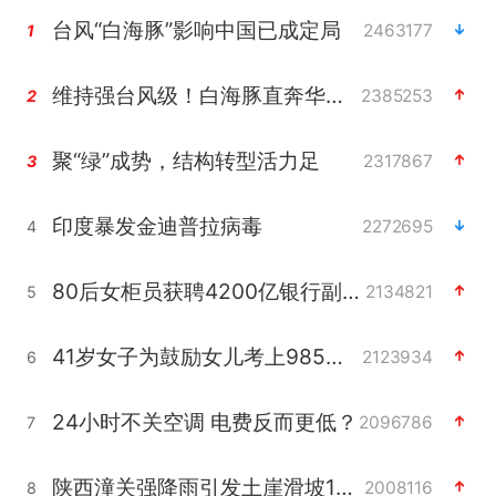
台风“白海豚”影响中国已成定局
2463177
1
维持强台风级！白海豚直奔华东沿海
2385253
2
聚“绿”成势，结构转型活力足
2317867
3
印度暴发金迪普拉病毒
2272695
4
80后女柜员获聘4200亿银行副行长
2134821
5
41岁女子为鼓励女儿考上985研究生
2123934
6
24小时不关空调 电费反而更低？
2096786
7
陕西潼关强降雨引发土崖滑坡1人失联
2008116
8