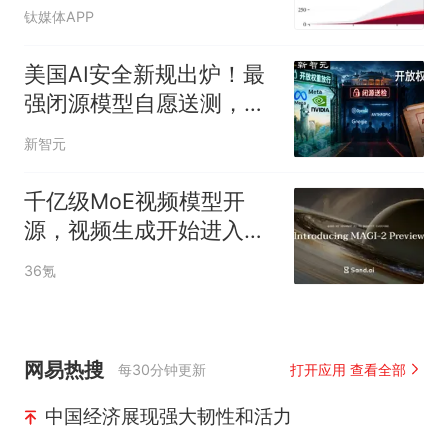
钛媒体APP
美国AI安全新规出炉！最
强闭源模型自愿送测，开
放权重直接放行
新智元
千亿级MoE视频模型开
源，视频生成开始进入下
一条Scaling Law
36氪
网易热搜
每30分钟更新
打开应用 查看全部
中国经济展现强大韧性和活力