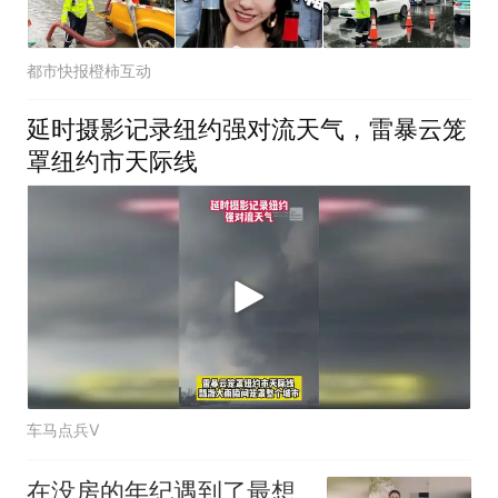
都市快报橙柿互动
延时摄影记录纽约强对流天气，雷暴云笼
罩纽约市天际线
车马点兵V
在没房的年纪遇到了最想