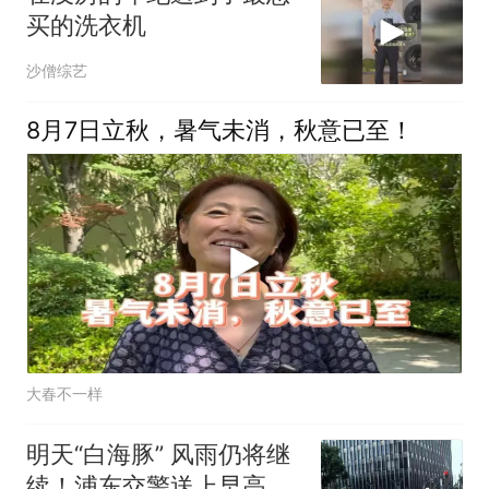
买的洗衣机
沙僧综艺
8月7日立秋，暑气未消，秋意已至！
大春不一样
明天“白海豚” 风雨仍将继
续！浦东交警送上早高峰