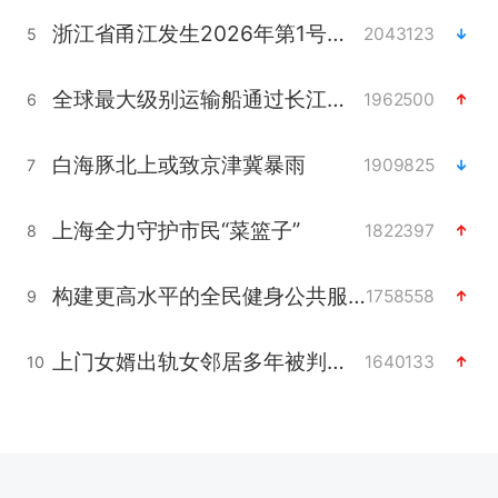
浙江省甬江发生2026年第1号洪水
2043123
5
全球最大级别运输船通过长江大桥
1962500
6
白海豚北上或致京津冀暴雨
1909825
7
上海全力守护市民“菜篮子”
1822397
8
构建更高水平的全民健身公共服务体系
1758558
9
上门女婿出轨女邻居多年被判重婚罪
1640133
10