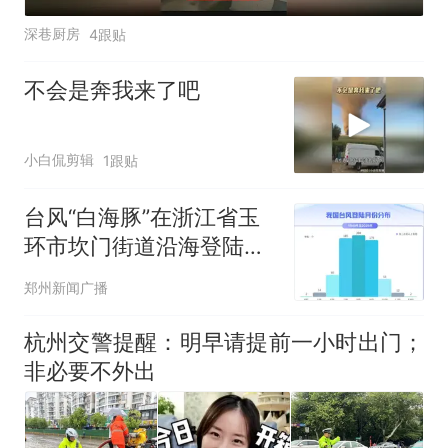
深巷厨房
4跟贴
不会是奔我来了吧
小白侃剪辑
1跟贴
台风“白海豚”在浙江省玉
环市坎门街道沿海登陆！
河南需注意防范极端暴
郑州新闻广播
雨！
杭州交警提醒：明早请提前一小时出门；
非必要不外出