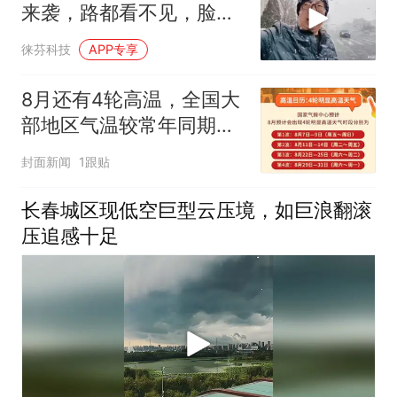
来袭，路都看不见，脸如
刀割
徕芬科技
APP专享
8月还有4轮高温，全国大
部地区气温较常年同期偏
高
封面新闻
1跟贴
长春城区现低空巨型云压境，如巨浪翻滚
压追感十足