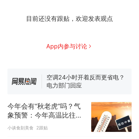
十多万人报名的考试，成绩
热
目前还没有跟贴，欢迎发表观点
全部作废，公平么？
全球唯一没有法定首都的国
新
家，刚改国名，总统就邀请中
国大使骑行绕了几乎整个国境
搬家报价570元，搬到楼下交
App内参与讨论
线一圈，还曾两次到中国寻根
5060元才肯搬上楼！女子傻眼
了……
视频丨只要一枚命中就能让航
母瘫痪 轰-6J实力有多强？
空调24小时开着反而更省电？
电力部门回应
5万的小车卖不动，40万以上
的抢着买
今年会有“秋老虎”吗？气
十多万人报名的考试，成绩
热
象预警：今年高温比往年
全部作废，公平么？
更持久，建议做好防暑准
小谈食刻美食
2跟贴
备