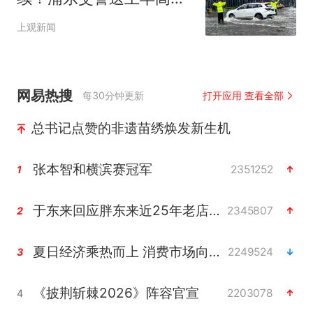
出行提示
上观新闻
网易热搜
每30分钟更新
打开应用 查看全部
总书记点赞的非遗苗绣焕发新生机
张本智和横滨赛冠军
2351252
1
于东来回应胖东来近25年老店年底关闭
2345807
2
夏日经济乘热而上 消费市场向新而行
2249524
3
《披荆斩棘2026》阵容官宣
2203078
4