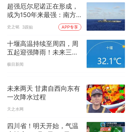
超强厄尔尼诺正在形成，
或为150年来最强：南方
要小心了！
史之铭
3跟贴
APP专享
十堰高温持续至周四，周
五起迎强降雨！未来三天
天气突变需防范
极目新闻
未来两天 甘肃自西向东有
一次降水过程
天之水网
四川省！明天开始，气温