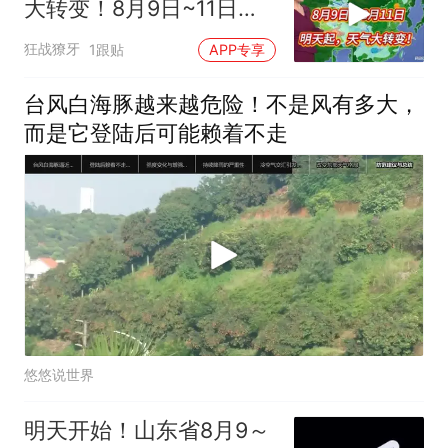
大转变！8月9日~11日天
气预报
狂战獠牙
1跟贴
APP专享
台风白海豚越来越危险！不是风有多大，
而是它登陆后可能赖着不走
悠悠说世界
明天开始！山东省8月9～