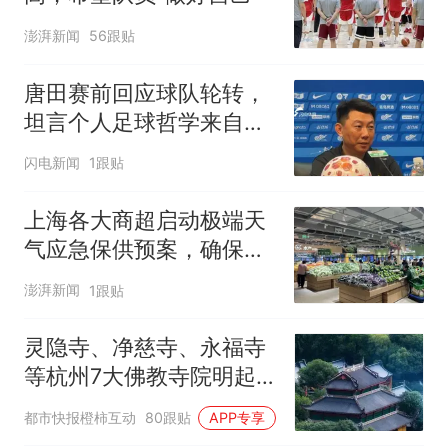
澎湃新闻
56跟贴
唐田赛前回应球队轮转，
坦言个人足球哲学来自孙
子兵法
闪电新闻
1跟贴
上海各大商超启动极端天
气应急保供预案，确保物
资充足价格平稳
澎湃新闻
1跟贴
灵隐寺、净慈寺、永福寺
等杭州7大佛教寺院明起
临时关闭，别跑空了
都市快报橙柿互动
80跟贴
APP专享