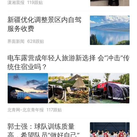
潇湘晨报
119跟贴
新疆优化调整景区内自驾
服务收费
界面新闻
628跟贴
电车露营成年轻人旅游新选择 会“冲击”传
统住宿业吗？
北青网-北京青年报
117跟贴
郭士强：球队训练质量
高，希望队员“做好自己”