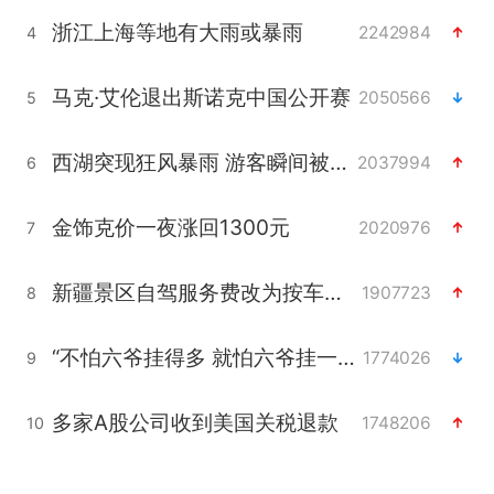
浙江上海等地有大雨或暴雨
2242984
4
马克·艾伦退出斯诺克中国公开赛
2050566
5
西湖突现狂风暴雨 游客瞬间被浇透
2037994
6
金饰克价一夜涨回1300元
2020976
7
新疆景区自驾服务费改为按车收费
1907723
8
“不怕六爷挂得多 就怕六爷挂一颗”
1774026
9
多家A股公司收到美国关税退款
1748206
10