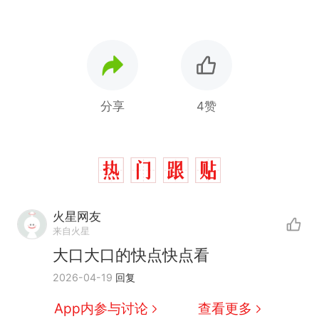
分享
4赞
火星网友
来自火星
大口大口的快点快点看
那个在床头放菜刀的女孩，
热
2026-04-19
回复
因老师一句“跟我回家”改写了
人生
搬家报价570元，搬到楼下
新
App内参与讨论
查看更多