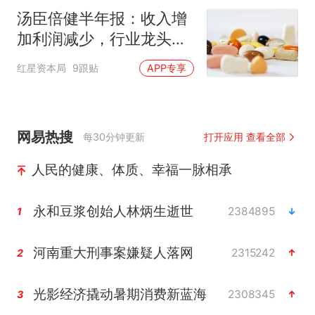
汤臣倍健半年报：收入增
加利润减少，行业龙头的
AB面
红星资本局
9跟贴
APP专享
网易热搜
每30分钟更新
打开应用 查看全部
人民的健康、体质、幸福一脉相承
永和豆浆创始人林炳生逝世
2384895
1
河南重大刑事案嫌疑人落网
2315242
2
光影经济撬动暑期消费新蓝海
2308345
3