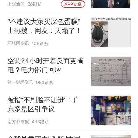
寻味
上观新闻
38跟贴
APP专享
“不建议大家买深色蛋糕”
上热搜，网友：天塌了！
环球网资讯
108跟贴
空调24小时开着反而更省
电？电力部门回应
第一财经资讯
963跟贴
被指“不刷脸不让进”！广
东多景区引争议
南方都市报
493跟贴