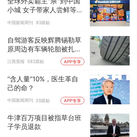
全球外卖霸主"杀"到中国
小城 女子带家人尝鲜等俩
小时
中国新闻周刊
93跟贴
自驾游客反映辉腾锡勒草
原周边有车辆轮胎被扎，
修理店铺换胎价格高达千
江西晨报
582跟贴
APP专享
元，官方发布情况通报
“含人量”10%，医生革自
己的命？
中国新闻周刊
29跟贴
APP专享
牛津百万项目被指草台班
子学员退款