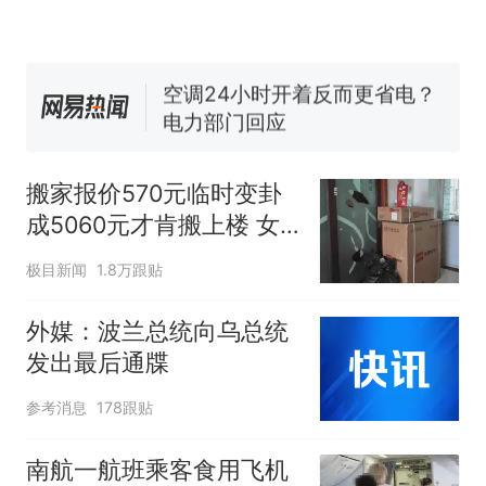
交5060元才肯搬上楼！女子傻
眼了……
佛山一中学招聘物理教师，笔
试前13名均遭淘汰？教育局：
已叫停招聘，成立调查组全面
空调24小时开着反而更省电？
核查
电力部门回应
“不建议大家买深色蛋糕”上热
搜，网友：天塌了！
搬家报价570元临时变卦
南航一航班疑向乘客发放西梅
成5060元才肯搬上楼 女
汁，致多名乘客在飞行途中排
子傻眼
队上厕所！乘客：机上100多
那个在床头放菜刀的女孩，
热
极目新闻
1.8万跟贴
人只有2个厕所；客服回应：并
因老师一句“跟我回家”改写了
非每架飞机都会发放西梅汁
人生
外媒：波兰总统向乌总统
发出最后通牒
参考消息
178跟贴
南航一航班乘客食用飞机