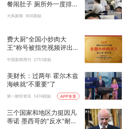
餐闹肚子 厕所外一度排长
队
大风新闻
900跟贴
费大厨"全国小炒肉大
王"称号被指凭视频评出
官方回应
中国新闻周刊
2751跟贴
美财长：过两年 霍尔木兹
海峡就“不重要”了
第一财经资讯
1474跟贴
APP专享
三个国家和地区力挺因凡
蒂诺 墨西哥的"反水"耐人