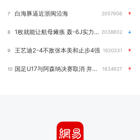
白海豚逼近浙闽沿海
2057908
7
1枚就能让航母瘫痪 轰-6J实力有多强
2038802
8
王艺迪2-4不敌张本美和止步4强
1920331
9
国足U17与阿森纳决赛取消 并列冠军
1834927
10