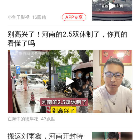
小鱼干影视
16跟贴
APP专享
别高兴了！河南的2.5双休制了，你真的
看懂了吗
亡海中的彼岸花
43跟贴
搬运刘雨鑫，河南开封特