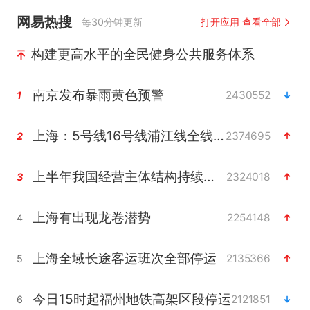
网易热搜
每30分钟更新
打开应用 查看全部
构建更高水平的全民健身公共服务体系
南京发布暴雨黄色预警
2430552
1
上海：5号线16号线浦江线全线停运
2374695
2
上半年我国经营主体结构持续优化
2324018
3
上海有出现龙卷潜势
2254148
4
上海全域长途客运班次全部停运
2135366
5
今日15时起福州地铁高架区段停运
2121851
6