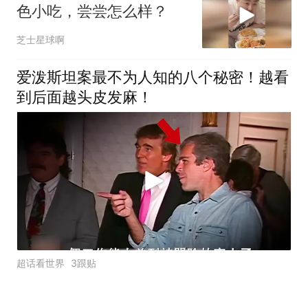
色小吃，尝尝怎么样？
芝士星球啊
爱泼斯坦案最不为人知的八个秘密！越看
到后面越头皮发麻！
超话看世界
3跟贴