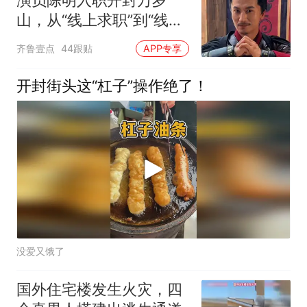
演员陈明入职开封万岁
山，从“线上求职”到“线下
到岗”仅用6天，本人发声
齐鲁壹点
44跟贴
APP专享
开封街头这“杠子”操作绝了！
没爱又饿了
国外住宅楼发生火灾，四