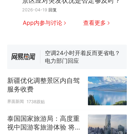
景区应对突发状况是否足够及时？
全球唯一没有法定首都的国
新
2026-04-19
回复
家，刚改国名，总统就邀请中
国大使骑行绕了几乎整个国境
搬家报价570元，搬到楼下交
App内参与讨论
查看更多
线一圈，还曾两次到中国寻根
5060元才肯搬上楼！女子傻眼
了……
视频丨只要一枚命中就能让航
母瘫痪 轰-6J实力有多强？
空调24小时开着反而更省电？
电力部门回应
佛山一中学招聘物理教师，笔
试前13名均遭淘汰？教育局：
新疆优化调整景区内自驾
已叫停招聘，成立调查组全面
十多万人报名的考试，成绩
热
服务收费
核查
全部作废，公平么？
界面新闻
1738跟贴
泰国国家旅游局：高度重
视中国游客旅游体验 将完