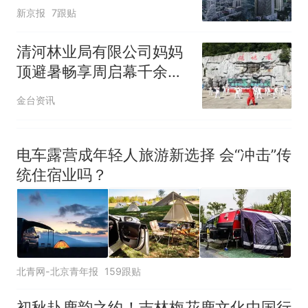
善产品和服务
新京报
7跟贴
清河林业局有限公司妈妈
顶避暑畅享周启幕千余人
共赴森林清凉之约
金台资讯
电车露营成年轻人旅游新选择 会“冲击”传
统住宿业吗？
北青网-北京青年报
159跟贴
初秋赴鹿韵之约！吉林梅花鹿文化中国行