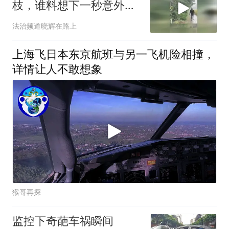
枝，谁料想下一秒意外发
生了，网友：人在生气的
法治频道晓辉在路上
时候力大无穷
上海飞日本东京航班与另一飞机险相撞，
详情让人不敢想象
猴哥再探
监控下奇葩车祸瞬间