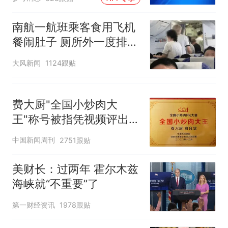
南航一航班乘客食用飞机
餐闹肚子 厕所外一度排长
队
大风新闻
1124跟贴
费大厨"全国小炒肉大
王"称号被指凭视频评出
官方回应
中国新闻周刊
2751跟贴
美财长：过两年 霍尔木兹
海峡就“不重要”了
第一财经资讯
1978跟贴