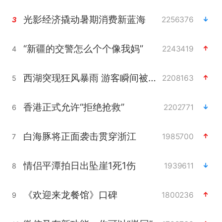
光影经济撬动暑期消费新蓝海
2256376
3
“新疆的交警怎么个个像我妈”
2243419
4
西湖突现狂风暴雨 游客瞬间被浇透
2208163
5
香港正式允许“拒绝抢救”
2202771
6
白海豚将正面袭击贯穿浙江
1985700
7
情侣平潭拍日出坠崖1死1伤
1939611
8
《欢迎来龙餐馆》口碑
1800236
9