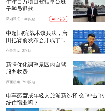
牛津百万项目被指草台班
子学员退款
潇湘晨报
140跟贴
APP专享
中超|聊完战术谈兵法，唐
田把赛前发布会开成了“军
师联盟”
齐鲁壹点
2跟贴
新疆优化调整景区内自驾
服务收费
界面新闻
791跟贴
电车露营成年轻人旅游新选择 会“冲击”传
统住宿业吗？