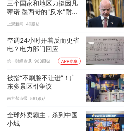
三个国家和地区力挺因凡
蒂诺 墨西哥的"反水"耐人
寻味
上观新闻
40跟贴
空调24小时开着反而更省
电？电力部门回应
第一财经资讯
963跟贴
APP专享
被指“不刷脸不让进”！广
东多景区引争议
南方都市报
581跟贴
全球外卖霸主，杀到中国
小城