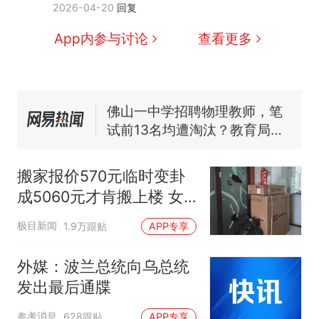
2026-04-20
回复
因老师一句“跟我回家”改写了
人生
搬家报价570元，搬到楼下
新
App内参与讨论
查看更多
交5060元才肯搬上楼！女子傻
眼了……
空调24小时开着反而更省电？
电力部门回应
佛山一中学招聘物理教师，笔
试前13名均遭淘汰？教育局：
已叫停招聘，成立调查组全面
“不建议大家买深色蛋糕”上热
核查
搜，网友：天塌了！
搬家报价570元临时变卦
南航一航班疑向乘客发放西梅
成5060元才肯搬上楼 女
汁，致多名乘客在飞行途中排
子傻眼
队上厕所！乘客：机上100多
那个在床头放菜刀的女孩，
热
极目新闻
1.9万跟贴
APP专享
人只有2个厕所；客服回应：并
因老师一句“跟我回家”改写了
非每架飞机都会发放西梅汁
人生
外媒：波兰总统向乌总统
发出最后通牒
参考消息
628跟贴
APP专享