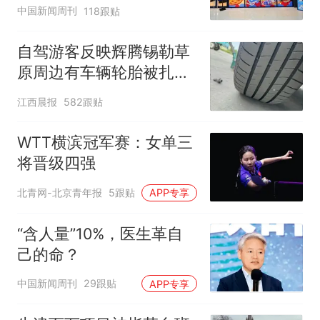
中国新闻周刊
118跟贴
自驾游客反映辉腾锡勒草
原周边有车辆轮胎被扎，
修理店铺换胎价格高达千
江西晨报
582跟贴
元，官方发布情况通报
WTT横滨冠军赛：女单三
将晋级四强
北青网-北京青年报
5跟贴
APP专享
“含人量”10%，医生革自
己的命？
中国新闻周刊
29跟贴
APP专享