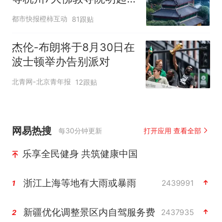
临时关闭，别跑空了
都市快报橙柿互动
81跟贴
杰伦-布朗将于8月30日在
波士顿举办告别派对
北青网-北京青年报
12跟贴
网易热搜
每30分钟更新
打开应用 查看全部
乐享全民健身 共筑健康中国
浙江上海等地有大雨或暴雨
2439991
1
新疆优化调整景区内自驾服务费
2437935
2