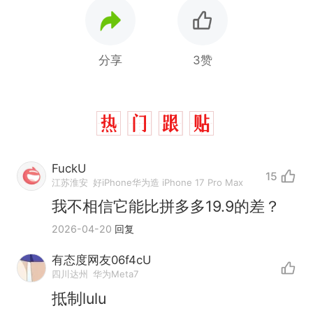
分享
3赞
FuckU
15
江苏淮安
好iPhone华为造 iPhone 17 Pro Max
我不相信它能比拼多多19.9的差？
2026-04-20
回复
有态度网友06f4cU
四川达州
华为Meta7
抵制lulu
那个在床头放菜刀的女孩，
热