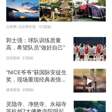
北青网-北京青年报
123跟贴
郭士强：球队训练质量
高，希望队员“做好自己”
澎湃新闻
57跟贴
“NICE爷爷”获国际安徒生
奖，现场重现经典表情
包，向中国粉丝问好
潇湘晨报
49跟贴
灵隐寺、净慈寺、永福寺
等杭州7大佛教寺院明起