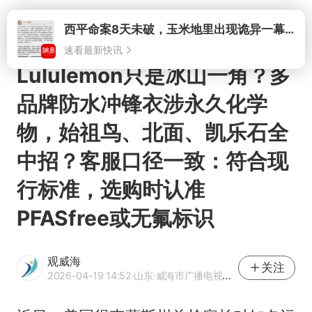
打开
西平命案8天未破，玉米地里出现诡异一幕，我突然想起了欧金中
速看最新快讯
Lululemon只是冰山一角？多
品牌防水冲锋衣涉永久化学
物，始祖鸟、北面、凯乐石全
中招？客服口径一致：符合现
行标准，选购时认准
PFASfree或无氟标识
观威海
关注
2026-04-19 14:52
·山东
·威海市广播电视台官方账号