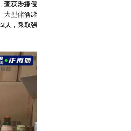
，
查获涉嫌侵
台、大型储酒罐
22人，采取强