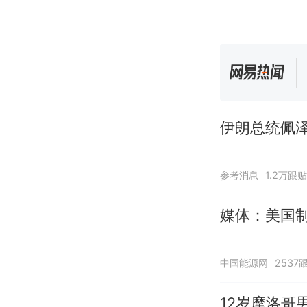
伊朗总统佩泽
参考消息
1.2万跟贴
媒体：美国
中国能源网
2537
12岁摩洛哥