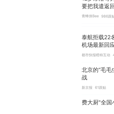
要把我遣返回
青蜂侠Bee
986跟
泰航拒载22
机场最新回
诺免费改签
都市快报橙柿互动
北京的“毛毛
战
新京报
61跟贴
费大厨"全国