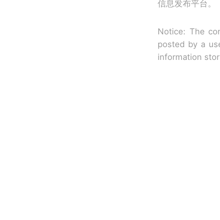
信息发布平台。
Notice: The con
posted by a use
information sto