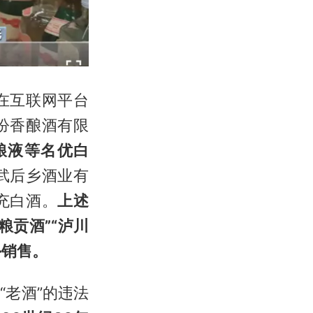
在互联网平台
汾香酿酒有限
粮液等名优白
武后乡酒业有
充白酒。
上述
五粮贡酒”“泸川
外销售。
老酒”的违法