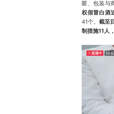
匿、包装与
权假冒白酒
41个。
截至
制措施11人