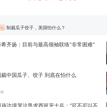
制裁瓜子饺子，美国怕什么？
热
费大厨“全国小炒肉大王”称号，仅凭视频评出？中
新
应
希齐扬：目前与最高领袖联络"非常困难"
男子上山采菌偶然发现鸡枞菌窝，原地守1天等它长大：
朵
美国渔民钓获鲨鱼徒手将其拽回大海 目击者直呼震惊
参考消息）
制裁中国瓜子、饺子 到底在怕什么
笔试第一被第二名传话劝弃考 官方通报
惊艳！字都飘起来了 博主在田间创作“悬浮字” 网友：
跟贴
制裁瓜子饺子，美国怕什么？
热
男孩边境哭泣恳求西班牙士兵：“可不可以不