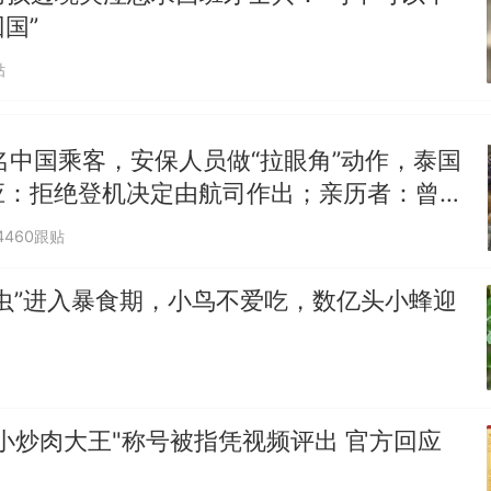
国”
贴
名中国乘客，安保人员做“拉眼角”动作，泰国
应：拒绝登机决定由航司作出；亲历者：曾承
但没兑现
4460跟贴
虫”进入暴食期，小鸟不爱吃，数亿头小蜂迎
小炒肉大王"称号被指凭视频评出 官方回应