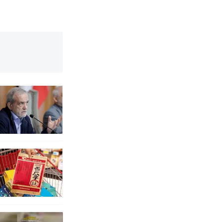
国烹饪协会回
挖了140多
 （视频来源：
真·裸眼3D！