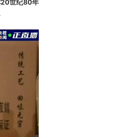
20世纪80年
。