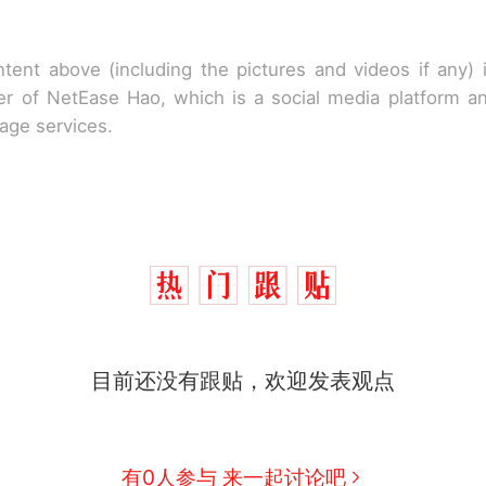
tent above (including the pictures and videos if any)
r of NetEase Hao, which is a social media platform a
rage services.
目前还没有跟贴，欢迎发表观点
有0人参与 来一起讨论吧