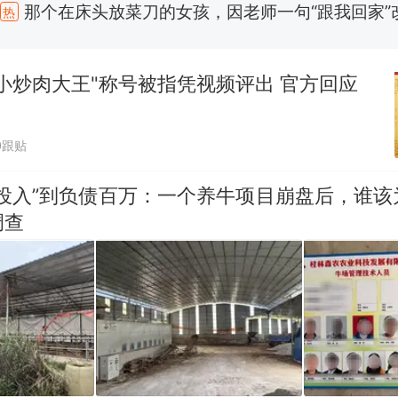
制裁瓜子饺子，美国怕什么？
新
费大厨“全国小炒肉大王”称号，仅凭视频评出？中国
小炒肉大王"称号被指凭视频评出 官方回应
男子上山采菌偶然发现鸡枞菌窝，原地守1天等它长大：
朵
0跟贴
女子开一天一夜空调后二氧化碳中毒
零投入”到负债百万：一个养牛项目崩盘后，谁该
美国渔民钓获鲨鱼徒手将其拽回大海 目击者直呼震惊
参考消息）
调查
那个在床头放菜刀的女孩，因老师一句“跟我回家”
热