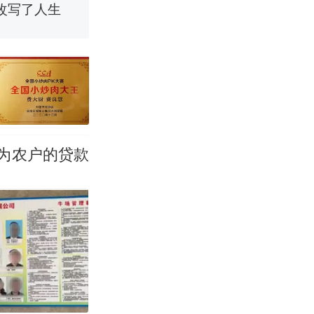
烹饪协会回应
挖了140多
为农户的贷款
 （视频来源：
改写了人生