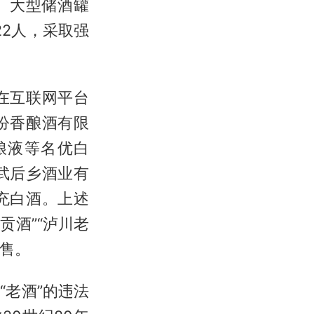
、大型储酒罐
22人，采取强
在互联网平台
汾香酿酒有限
粮液等名优白
武后乡酒业有
充白酒。上述
粮贡酒”“泸川老
销售。
老酒”的违法