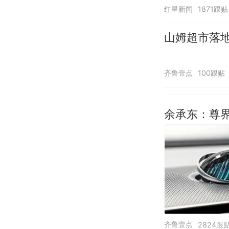
红星新闻
1871跟贴
山姆超市落
齐鲁壹点
100跟贴
余承东：尊界
齐鲁壹点
2824跟