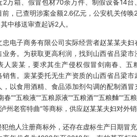
近2万箱、假冒包材70余万件、制假设备14台
目前，已查明涉案金额2.6亿元，公安机关传唤
，其中移送审查起诉2人。
文忠电子商务有限公司实际经营者赵某某夫妇
售业务。为获取更高利润，找到山西省吕梁市
表人裴某，要求其生产侵权假冒剑南春、五
络销售。裴某委托无生产资质的山西省吕梁市
人，以食用酒精、食品添加剂勾调的配制酒冒
春”“五稂液”“五粮原液”“五粮酒”“五粮麯”“五
川泸州老窖特曲”等商标，供应赵某某夫妇对外
侵犯他人注册商标外，还存在虚标生产日期冒充“