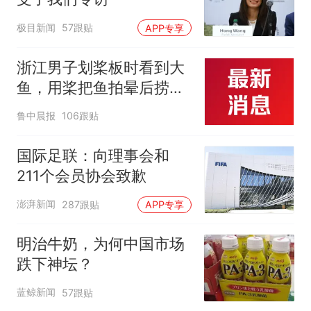
极目新闻
57跟贴
APP专享
浙江男子划桨板时看到大
鱼，用桨把鱼拍晕后捞
起；当事人：鱼重7斤6
鲁中晨报
106跟贴
两，做成红烧辣子鱼块，
味道很好
国际足联：向理事会和
211个会员协会致歉
澎湃新闻
287跟贴
APP专享
明治牛奶，为何中国市场
跌下神坛？
蓝鲸新闻
57跟贴