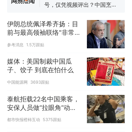
窝，原地守1天等它长大：挖了
140多朵
美国渔民钓获鲨鱼徒手将其拽
回大海 目击者直呼震惊 （视频
伊朗总统佩泽希齐扬：目
来源：参考消息）
笔试第一被第二名传话劝弃考
前与最高领袖联络"非常困
官方通报
难"
制裁瓜子饺子，美国怕什
参考消息
1.5万跟贴
热
么？
媒体：美国制裁中国瓜
子、饺子 到底在怕什么
中国能源网
3693跟贴
泰航拒载22名中国乘客，
安保人员做“拉眼角”动
作，泰国机场最新回应：
都市快报橙柿互动
5375跟贴
拒绝登机决定由航司作