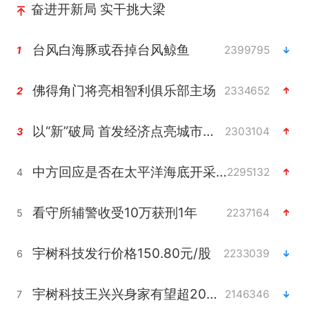
奋进开新局 实干挑大梁
台风白海豚或吞掉台风鲸鱼
2399795
1
佛得角门将亮相智利俱乐部主场
2334652
2
以“新”破局 首发经济点亮城市消费活力
2303104
3
中方回应是否在太平洋海底开采稀土
2295132
4
看守所辅警收受10万获刑1年
2237164
5
宇树科技发行价格150.80元/股
2233039
6
宇树科技王兴兴身家有望超200亿元
2146346
7