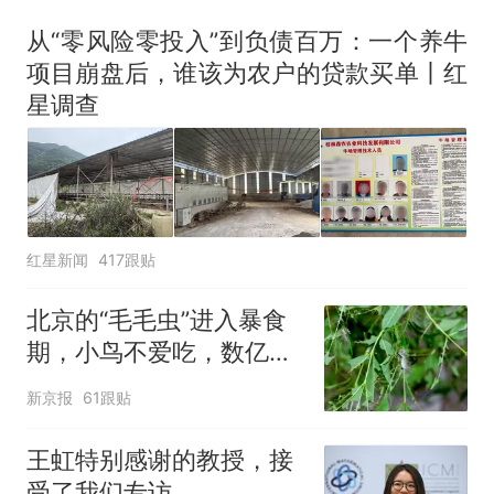
出；亲历者：曾承诺免费
改签但没兑现
从“零风险零投入”到负债百万：一个养牛
项目崩盘后，谁该为农户的贷款买单丨红
星调查
红星新闻
417跟贴
北京的“毛毛虫”进入暴食
期，小鸟不爱吃，数亿头
小蜂迎战
新京报
61跟贴
王虹特别感谢的教授，接
受了我们专访