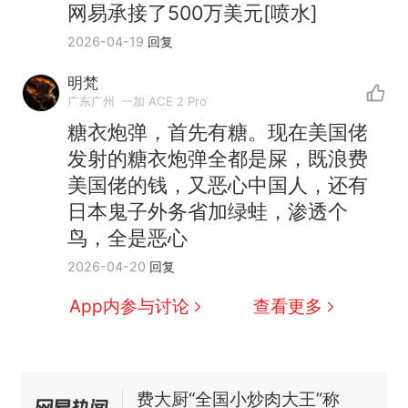
网易承接了500万美元[喷水]
2026-04-19
回复
明梵
广东广州
一加 ACE 2 Pro
糖衣炮弹，首先有糖。现在美国佬
发射的糖衣炮弹全都是屎，既浪费
美国佬的钱，又恶心中国人，还有
日本鬼子外务省加绿蛙，渗透个
鸟，全是恶心
制裁瓜子饺子，美国怕什
热
2026-04-20
回复
么？
那个在床头放菜刀的女孩，
App内参与讨论
查看更多
新
因老师一句“跟我回家”改写了
人生
费大厨“全国小炒肉大王”称
号，仅凭视频评出？中国烹饪
协会回应
男子上山采菌偶然发现鸡枞菌