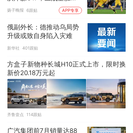
赵松源替补登场传射建功
扬子晚报
6跟贴
APP专享
俄副外长：德推动乌局势
升级或致自身陷入灾难
新华社
401跟贴
方盒子新物种长城H10正式上市，限时换
新价20.18万元起
齐鲁壹点
114跟贴
广汽集团前7月销量达88