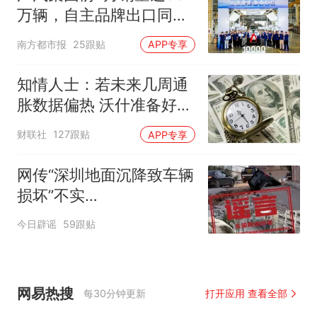
万辆，自主品牌出口同比
增130%
南方都市报
25跟贴
APP专享
知情人士：若未来几周通
胀数据偏热 沃什准备好加
息
财联社
127跟贴
APP专享
网传“深圳地面沉降致车辆
损坏”不实
（2026·08·06）
今日辟谣
59跟贴
网易热搜
每30分钟更新
打开应用 查看全部