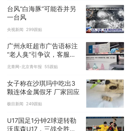
台风“白海豚”可能吞并另
一台风
央视新闻
299跟贴
广州永旺超市广告语标注
“老人臭”引争议，客服回
应
北青网-北京青年报
55跟贴
女子称在沙琪玛中吃出3
颗连体金属假牙 厂家回应
极目新闻
249跟贴
U17国足1分钟2球逆转勒
沃库森U17，三战全胜！