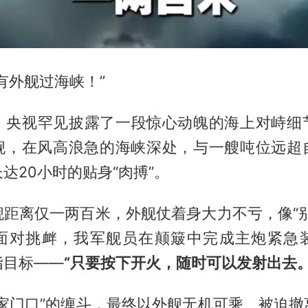
有外舰过海峡！”
4月，央视罕见披露了一段惊心动魄的海上对峙细
舰，在风高浪急的海峡深处，与一艘吨位远超
达20小时的贴身“肉搏”。
舰距离仅一两百米，外舰仗着身大力不亏，像“别
面对挑衅，我军舰员在颠簸中完成主炮紧急
指目标——
“只要按下开火，随时可以发射出去。
“家门口”的缠斗，最终以外舰无机可乘、被迫撤