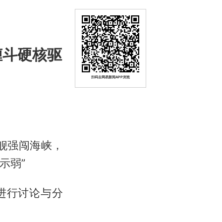
缠斗硬核驱
扫码去网易新闻APP浏览
舰强闯海峡，
示弱”
进行讨论与分