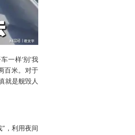
一样‘别’我
两百米。对于
慎就是舰毁人
”，利用夜间