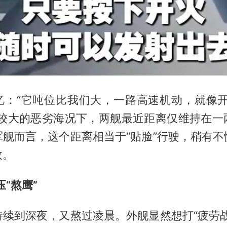
忆：“它吨位比我们大，一路高速机动，就像开车
浪较大的恶劣海况下，两舰最近距离仅维持在一
军舰而言，这个距离相当于“贴脸”行驶，稍有不
故。
压“熬鹰”
持续到深夜，又熬过凌晨。外舰显然想打“疲劳战