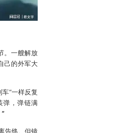
节。一艘解放
自己的外军大
车”一样反复
装弹，弹链满
”
离告终。但镜