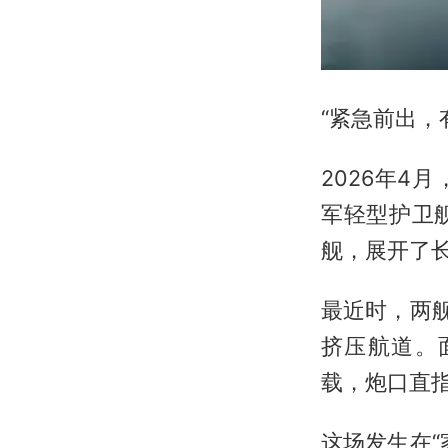
“紧急前出，
2026年
军轻型护卫
舰，展开了长
最近时，两
挤压航道。
载，炮口直
这场发生在