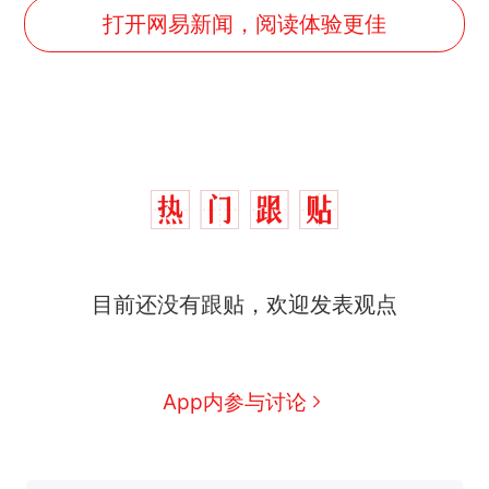
打开网易新闻，阅读体验更佳
西班牙飞地休达边境，摩洛
热
目前还没有跟贴，欢迎发表观点
哥士兵搬起大石块投向移民引
争议，此前一天内数万人从摩
“不想干了特提出辞职”，疑
新
洛哥涌入西班牙
似南京大学数院院长辞职信流
传，院方回应：喻良教授已卸
费大厨“全国小炒肉大王”称
App内参与讨论
任院长一职，不清楚辞职信来
号，仅凭视频评出？中国烹饪
源；曾用手绘图做头像
协会回应
男子上山采菌偶然发现鸡枞菌
窝，原地守1天等它长大：挖了