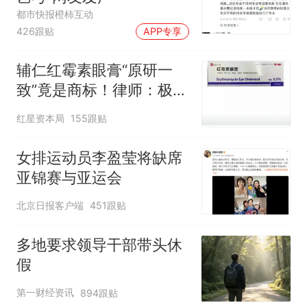
都市快报橙柿互动
426跟贴
APP专享
辅仁红霉素眼膏“原研一
致”竟是商标！律师：极易
误导消费者，不妥
红星资本局
155跟贴
女排运动员李盈莹将缺席
亚锦赛与亚运会
北京日报客户端
451跟贴
多地要求领导干部带头休
假
第一财经资讯
894跟贴