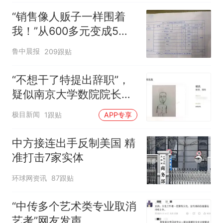
味道很好
“销售像人贩子一样围着
我！”从600多元变成5万
元，57岁保洁阿姨做医美
鲁中晨报
209跟贴
后眼睛肿到流泪、视物模
糊
“不想干了特提出辞职”，
疑似南京大学数院院长辞
职信流传，院方回应：喻
极目新闻
1跟贴
APP专享
良教授已卸任院长一职，
不清楚辞职信来源；曾用
中方接连出手反制美国 精
手绘图做头像
准打击7家实体
环球网资讯
87跟贴
“中传多个艺术类专业取消
艺考”网友发声