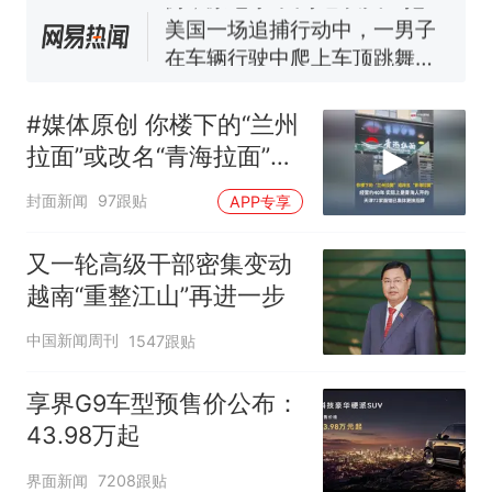
140多朵
美国一场追捕行动中，一男子
在车辆行驶中爬上车顶跳舞。
（新京报）
美国渔民钓获鲨鱼徒手将其拽
回大海 目击者直呼震惊 （视频
#媒体原创 你楼下的“兰州
来源：参考消息）
西班牙飞地休达边境，摩洛
热
拉面”或改名“青海拉面”，
哥士兵搬起大石块投向移民引
经营约40年，实际上是青
争议，此前一天内数万人从摩
封面新闻
97跟贴
APP专享
海人开的，天津72家面馆
洛哥涌入西班牙
已集体更换招牌
又一轮高级干部密集变动
越南“重整江山”再进一步
中国新闻周刊
1547跟贴
享界G9车型预售价公布：
43.98万起
界面新闻
7208跟贴