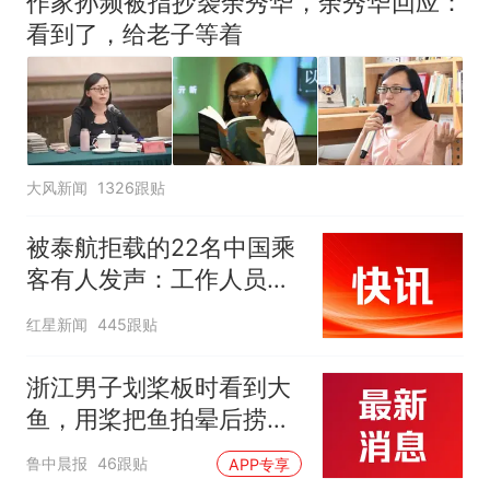
作家孙频被指抄袭余秀华，余秀华回应：
看到了，给老子等着
大风新闻
1326跟贴
被泰航拒载的22名中国乘
客有人发声：工作人员承
诺免费改签，最后却自费
红星新闻
445跟贴
买机票回国
浙江男子划桨板时看到大
鱼，用桨把鱼拍晕后捞
起；当事人：鱼重7斤6
鲁中晨报
46跟贴
APP专享
两，做成红烧辣子鱼块，