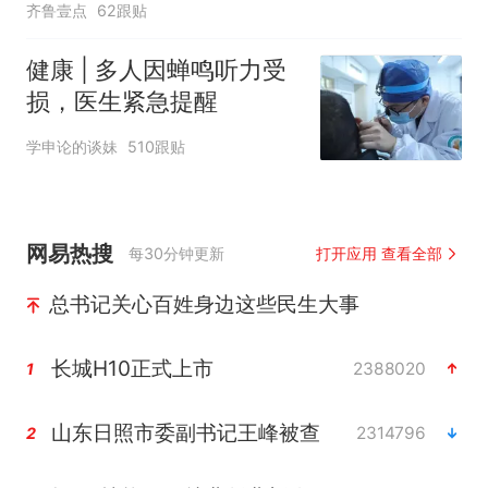
齐鲁壹点
62跟贴
健康 | 多人因蝉鸣听力受
损，医生紧急提醒
学申论的谈妹
510跟贴
网易热搜
每30分钟更新
打开应用 查看全部
总书记关心百姓身边这些民生大事
长城H10正式上市
2388020
1
山东日照市委副书记王峰被查
2314796
2