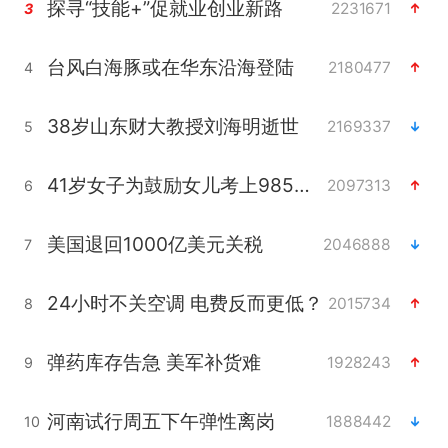
探寻“技能+”促就业创业新路
2231671
3
台风白海豚或在华东沿海登陆
2180477
4
38岁山东财大教授刘海明逝世
2169337
5
41岁女子为鼓励女儿考上985研究生
2097313
6
美国退回1000亿美元关税
2046888
7
24小时不关空调 电费反而更低？
2015734
8
弹药库存告急 美军补货难
1928243
9
河南试行周五下午弹性离岗
1888442
10