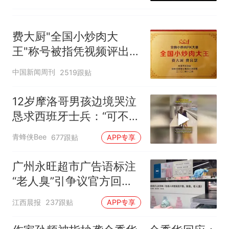
费大厨"全国小炒肉大
王"称号被指凭视频评出
官方回应
中国新闻周刊
2519跟贴
12岁摩洛哥男孩边境哭泣
恳求西班牙士兵：“可不可
以不要把我遣返回国”
青蜂侠Bee
677跟贴
APP专享
广州永旺超市广告语标注
“老人臭”引争议官方回
应：统一上报反馈，门店
江西晨报
237跟贴
APP专享
核实完毕后会回电