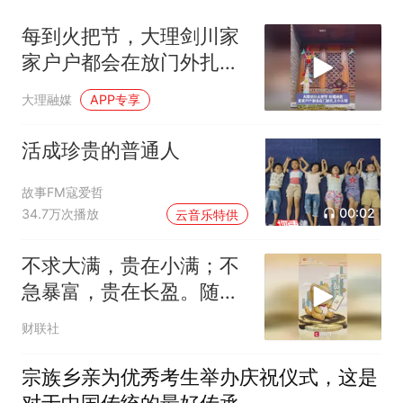
每到火把节，大理剑川家
家户户都会在放门外扎一
个小火把，升斗、彩旗、
大理融媒
APP专享
花红都是美好的祈愿
活成珍贵的普通人
故事FM寇爱哲
00:02
34.7万次播放
云音乐特供
不求大满，贵在小满；不
急暴富，贵在长盈。随手
一转，万事顺遂
财联社
宗族乡亲为优秀考生举办庆祝仪式，这是