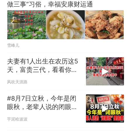
美国渔民钓获鲨鱼徒手将其拽
做三事”习俗，幸福安康财运通
回大海 目击者直呼震惊 （视频
来源：参考消息）
西班牙飞地休达边境，摩洛
热
哥士兵搬起大石块投向移民引
争议，此前一天内数万人从摩
洛哥涌入西班牙
雪峰儿
夫妻有1人出生在农历这5
天，富贵三代，看看你是
否在其中
风吹天涯路
#8月7日立秋，今年是闭
眼秋，老辈人说的闭眼秋
是啥意思？
芋泥哈波波