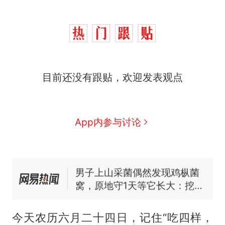
目前还没有跟贴，欢迎发表观点
西班牙飞地休达边境，摩洛
热
哥士兵搬起大石块投向移民引
争议，此前一天内数万人从摩
费大厨“全国小炒肉大王”称
新
App内参与讨论
洛哥涌入西班牙
号，仅凭视频评出？中国烹饪
协会回应
男子上山采菌偶然发现鸡枞菌
窝，原地守1天等它长大：挖了
140多朵
美国一场追捕行动中，一男子
在车辆行驶中爬上车顶跳舞。
（新京报）
笔试第一被第二名传话劝弃考
官方通报
今天农历六月二十四日，记住“吃四样，