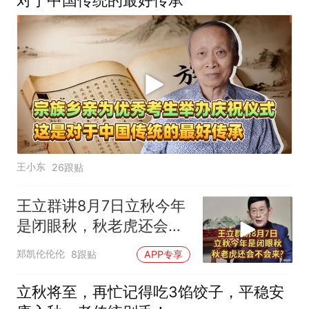
对于中国传统的最好传承
王小东
26跟贴
王立群讲8月7日立秋今年
是闭眼秋，秋老虎还会不
会来_
郑凯伦伦伦
8跟贴
APP专享
立秋将至，再忙记得吃3馅饺子，平稳安