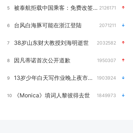
被泰航拒载中国乘客：免费改签没兑现
2126171
5
台风白海豚可能在浙江登陆
2071211
6
38岁山东财大教授刘海明逝世
2032582
7
因凡蒂诺首次公开道歉
1950307
8
13岁少年白天写作业晚上夜市炒粉
1903924
9
《Monica》填词人黎彼得去世
1849973
10