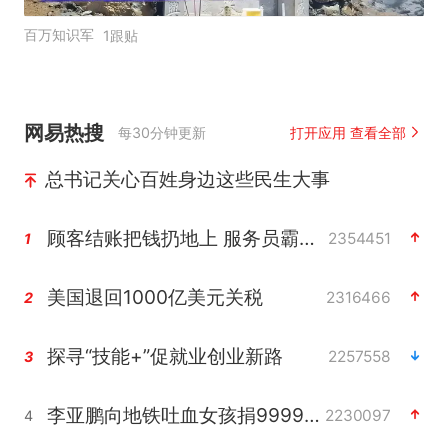
百万知识军
1跟贴
网易热搜
每30分钟更新
打开应用 查看全部
总书记关心百姓身边这些民生大事
顾客结账把钱扔地上 服务员霸气扔回
2354451
1
美国退回1000亿美元关税
2316466
2
探寻“技能+”促就业创业新路
2257558
3
李亚鹏向地铁吐血女孩捐99999元
2230097
4