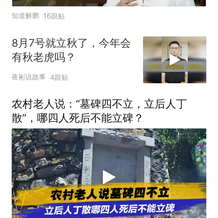
知道解鹏
16跟贴
8月7号就立秋了，今年会
有秋老虎吗？
夜彬说故事
4跟贴
农村老人说：“墓碑四不立，立后人丁
散”，哪四人死后不能立碑？