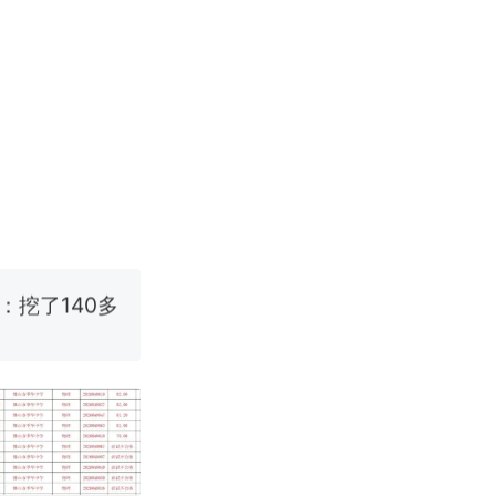
改写了人生
烹饪协会回应
挖了140多
 （视频来源：
改写了人生