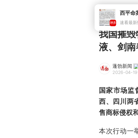
我国摧毁
液、剑南
蓬勃新闻
2026-04-19 
国家市场监
西、四川两
售商标侵权
本次行动一