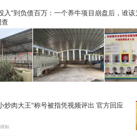
零投入”到负债百万：一个养牛项目崩盘后，谁该
调查
小炒肉大王"称号被指凭视频评出 官方回应
0跟贴