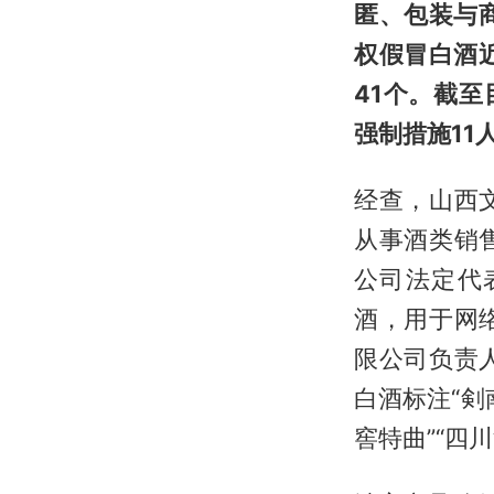
匿、包装与
权假冒白酒
41个。截至
强制措施11
经查，山西
从事酒类销
公司法定代
酒，用于网
限公司负责
白酒标注“剣南
窖特曲”“四