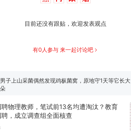
目前还没有跟贴，欢迎发表观点
那个在床头放菜刀的女孩，因老师一句“跟我回家”
热
有0人参与 来一起讨论吧
制裁瓜子饺子，美国怕什么？
新
费大厨“全国小炒肉大王”称号，仅凭视频评出？中国
男子上山采菌偶然发现鸡枞菌窝，原地守1天等它长大：
朵
美国渔民钓获鲨鱼徒手将其拽回大海 目击者直呼震惊
参考消息）
招聘物理教师，笔试前13名均遭淘汰？教育
笔试第一被第二名传话劝弃考 官方通报
招聘，成立调查组全面核查
贴
那个在床头放菜刀的女孩，因老师一句“跟我回家”
热