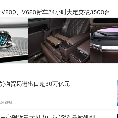
V800、V680新车24小时大定突破3500台
货物贸易进出口超30万亿元
934跟贴
"中心附近最大风力已达15级 最新研判