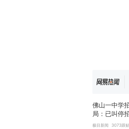
佛山一中学
局：已叫停
极目新闻
3073跟