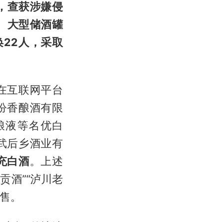
，查获涉嫌侵
、大型储酒罐
唤22人，采取
在互联网平台
汾香酿酒有限
粮液等名优白
武后乡酒业有
充白酒
。上述
粮贡酒”“泸川老
销售。