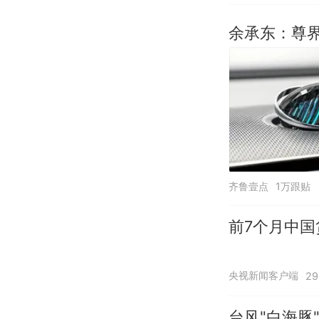
余承东：尊界
齐鲁壹点
1万跟贴
前7个月中国
央视新闻客户端
2
台风"白海豚