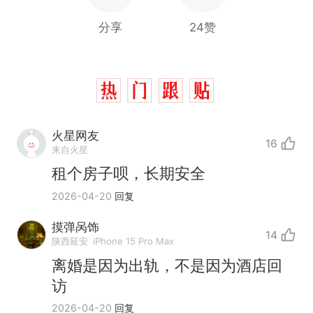
分享
24赞
火星网友
16
来自火星
租个房子呗，长期安全
2026-04-20
回复
摸弹呙饰
14
陕西延安
iPhone 15 Pro Max
离婚是因为出轨，不是因为酒店回
访
那个在床头放菜刀的女孩，
热
2026-04-20
回复