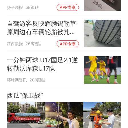
电！
扬子晚报
58跟贴
APP专享
自驾游客反映辉腾锡勒草
原周边有车辆轮胎被扎，
修理店铺换胎价格高达千
江西晨报
266跟贴
APP专享
元，官方发布情况通报
一分钟两球 U17国足2:1逆
转勒沃库森U17队
环球网资讯
200跟贴
西瓜“保卫战”