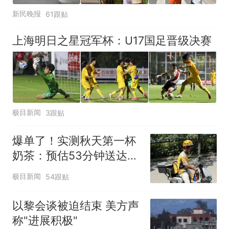
新民晚报
61跟贴
上海明日之星冠军杯：U17国足晋级决赛
极目新闻
3跟贴
爆单了！实测秋天第一杯
奶茶：预估53分钟送达，
实际耗时92分钟
极目新闻
54跟贴
以黎会谈被迫结束 美方声
称"进展积极"