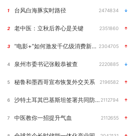
台风白海豚实时路径
2474834
1
老中医：立秋后养心是关键
2351860
2
“电影+”如何激发千亿级消费新活力？
2304705
3
泉州市委书记张毅恭被查
2220885
4
秘鲁和墨西哥宣布恢复外交关系
2196582
5
沙特土耳其巴基斯坦签署共同防务协议
2112794
6
中医教你一招提升气血
2112655
7
全球首个长时储能一体化产业园量产
2042131
8