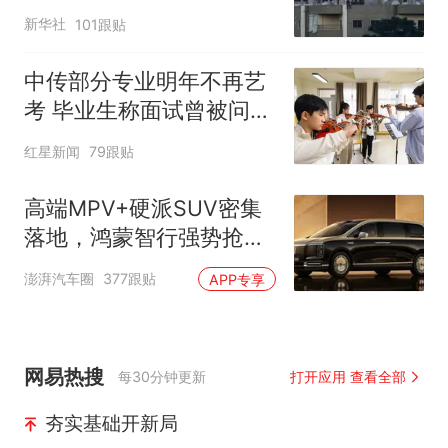
新华社
101跟贴
中传部分专业明年不再艺
考 毕业生称面试曾被问
“如何策划晚会” 专家：遏
红星新闻
79跟贴
制“艺考捷径化”
高端MPV+硬派SUV密集
落地，鸿蒙智行强势抢占
自主高端市场制高点
澎湃汽车圈
377跟贴
APP专享
网易热搜
每30分钟更新
打开应用 查看全部
夯实基础开新局