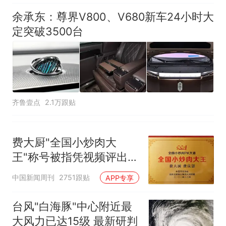
余承东：尊界V800、V680新车24小时大
定突破3500台
齐鲁壹点
2.1万跟贴
费大厨"全国小炒肉大
王"称号被指凭视频评出
官方回应
中国新闻周刊
2751跟贴
APP专享
台风"白海豚"中心附近最
大风力已达15级 最新研判