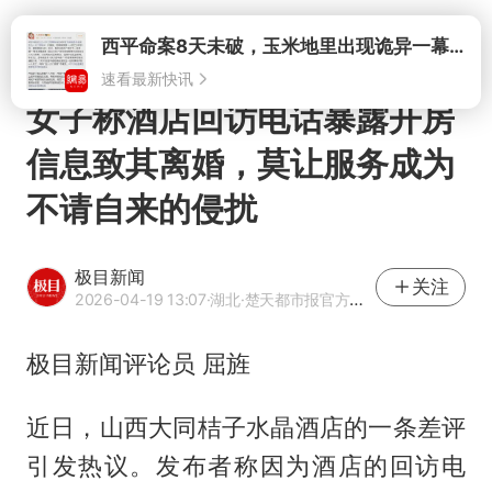
打开
西平命案8天未破，玉米地里出现诡异一幕，我突然想起了欧金中
速看最新快讯
女子称酒店回访电话暴露开房
信息致其离婚，莫让服务成为
不请自来的侵扰
极目新闻
关注
2026-04-19 13:07
·湖北
·楚天都市报官方网易号
极目新闻评论员 屈旌
近日，山西大同桔子水晶酒店的一条差评
引发热议。发布者称因为酒店的回访电