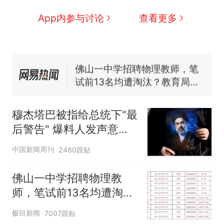
因老师一句“跟我回家”改写了
人生
费大厨“全国小炒肉大王”称
新
App内参与讨论
查看更多
号，仅凭视频评出？中国烹饪
协会回应
笔试第一被第二名传话劝弃考
官方通报
佛山一中学招聘物理教师，笔
试前13名均遭淘汰？教育局：
已叫停招聘，成立调查组全面
台风"白海豚"中心附近最大风
核查
力已达15级 最新研判
穆杰塔巴被指给总统下"最
享界G9车型预售价公布：
后警告" 爆料人发声意味
43.98万起
深长
那个在床头放菜刀的女孩，
热
中国新闻周刊
2480跟贴
因老师一句“跟我回家”改写了
人生
佛山一中学招聘物理教
师，笔试前13名均遭淘
汰？教育局：已叫停招
极目新闻
7007跟贴
聘，成立调查组全面核查