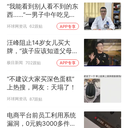
“我能看到别人看不到的东
西……”一男子中午吃见手
青没事，晚上再吃却出现
环球网资讯
62跟贴
APP专享
幻觉被紧急送医！
汪峰阻止14岁女儿买大
牌，“孩子应该知道父母的
不易”，称自己买衣服80%
极目新闻
702跟贴
APP专享
都在淘宝
“不建议大家买深色蛋糕”
上热搜，网友：天塌了！
环球网资讯
87跟贴
电商平台前员工利用系统
漏洞，0元购3000多件家