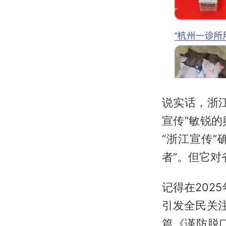
说实话，浙
宣传”敏锐
“浙江宣传”
者”。但它
记得在202
引发全民关
篇《谨防脱