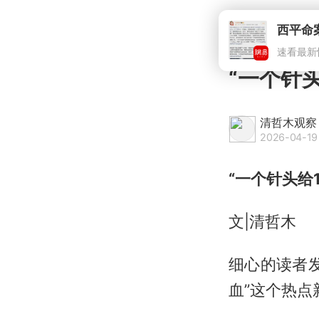
西平命
速看最新
“一个针
清哲木观察
2026-04-19 
“一个针头给
文|清哲木
细心的读者
血”这个热点