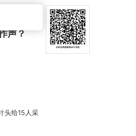
不作声？
扫码去网易新闻APP浏览
头给15人采