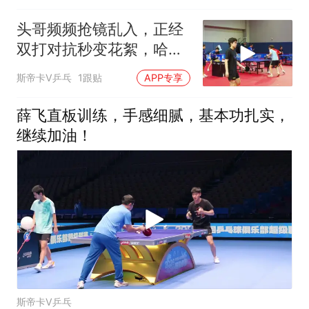
头哥频频抢镜乱入，正经
双打对抗秒变花絮，哈
哈，大家一起加油！
斯帝卡V乒乓
1跟贴
APP专享
薛飞直板训练，手感细腻，基本功扎实，
继续加油！
斯帝卡V乒乓