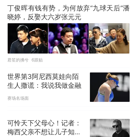
丁俊晖有钱有势，为何放弃“九球天后”潘
晓婷，反娶大六岁张元元
君笙的拂兮
6跟贴
世界第3阿尼西莫娃向陌
生人撒谎：我说我做金融
赛场名场面
可怜天下父母心！记者：
梅西父亲不想让儿子知道