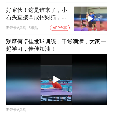
好家伙！这是谁来了，小
石头直接凹成招财猫，笑
不活了
斯帝卡V乒乓
5跟贴
APP专享
观摩何卓佳发球训练，干货满满，大家一
起学习，佳佳加油！
斯帝卡V乒乓