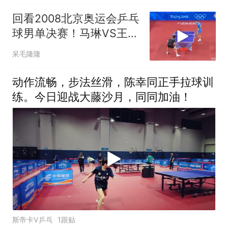
回看2008北京奥运会乒乓
球男单决赛！马琳VS王
皓，直板大师对决！
呆毛隆隆
动作流畅，步法丝滑，陈幸同正手拉球训
练。今日迎战大藤沙月，同同加油！
斯帝卡V乒乓
1跟贴