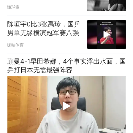
自己病情恶化
懂球帝
陈垣宇0比3张禹珍，国乒
男单无缘横滨冠军赛八强
咪咕体育
蒯曼4-1早田希娜，4个事实浮出水面，国
乒打日本无需最强阵容