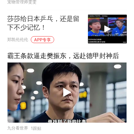
宠物管理师雯雯
莎莎给日本乒乓，还是留
下不少记忆！
郑凯伦伦伦
APP专享
霸王条款逼走樊振东，远赴德甲封神后
九分看世界
1跟贴