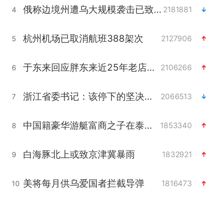
俄称边境州遭乌大规模袭击已致13伤
2181881
4
杭州机场已取消航班388架次
2127906
5
于东来回应胖东来近25年老店年底关闭
2106266
6
浙江省委书记：该停下的坚决停下来
2066513
7
中国籍豪华游艇富商之子在泰国被杀
1853340
8
白海豚北上或致京津冀暴雨
1832921
9
美将每月供乌爱国者拦截导弹
1816473
10