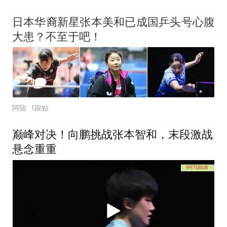
日本华裔新星张本美和已成国乒头号心腹
大患？不至于吧！
阿陆
1跟贴
巅峰对决！向鹏挑战张本智和，末段激战
悬念重重