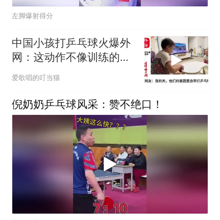
左脚爆射得分
中国小孩打乒乓球火爆外
网：这动作不像训练的，
倒是像没忘干净的
爱歌唱的叮当猫
倪奶奶乒乓球风采：赞不绝口！