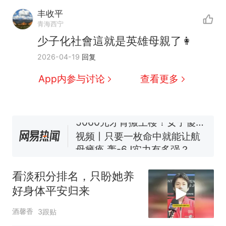
丰收平
青海西宁
少子化社會這就是英雄母親了👩
十多万人报名的考试，成绩
热
2026-04-19
回复
全部作废，公平么？
全球唯一没有法定首都的国
新
App内参与讨论
查看更多
家，刚改国名，总统就邀请中
国大使骑行绕了几乎整个国境
搬家报价570元，搬到楼下交
线一圈，还曾两次到中国寻根
5060元才肯搬上楼！女子傻眼
了……
视频丨只要一枚命中就能让航
母瘫痪 轰-6J实力有多强？
空调24小时开着反而更省电？
电力部门回应
看淡积分排名，只盼她养
台风"白海豚"登陆 中心附近最
好身体平安归来
大风力14级
十多万人报名的考试，成绩
热
酒馨香
3跟贴
全部作废，公平么？