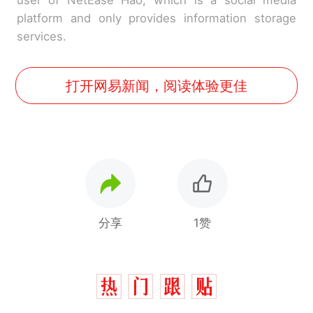
user of NetEase Hao, which is a social media
platform and only provides information storage
services.
打开网易新闻，阅读体验更佳
分享
1赞