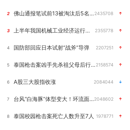
佛山通报笔试前13被淘汰后5名进体检
2435708
2
上半年我国机械工业经济运行稳中有进
2355778
3
国防部回应日本试射“战斧”导弹
2207251
4
泰国枪击案凶手先杀祖父母后行凶
2158574
5
A股三大股指收涨
2084044
6
台风“白海豚”体型变大！环流面积接近13个浙江那么大
2048602
7
泰国校园枪击案死亡人数升至7人
1978771
8