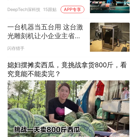
起飞
DeepTech深科技
15跟贴
APP专享
一台机器当五台用 这台激
光雕刻机让小企业主省下
空间和成本
闪存猎手
媳妇摆摊卖西瓜，竟挑战拿货800斤，看
究竟能不能卖完？