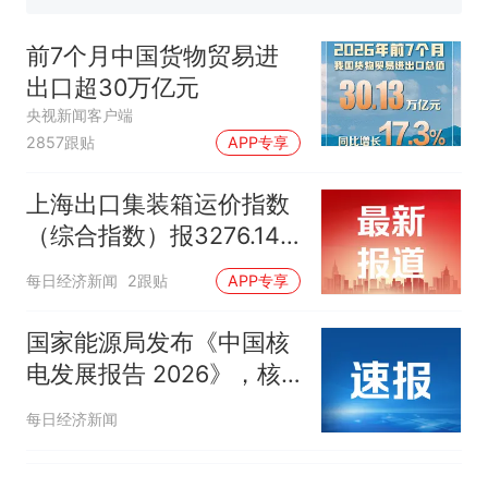
那个在床头放菜刀的女孩，
热
因老师一句“跟我回家”改写了
前7个月中国货物贸易进
人生
出口超30万亿元
央视新闻客户端
2857跟贴
APP专享
上海出口集装箱运价指数
（综合指数）报3276.14
点，与上期相比涨70.17点
每日经济新闻
2跟贴
APP专享
国家能源局发布《中国核
电发展报告 2026》，核
电机组在建规模连续19年
每日经济新闻
全球第一