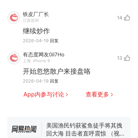
铁皮厂厂长
14
江苏苏州
继续炒作
2026-04-19
回复
那个在床头放菜刀的女孩，
热
因老师一句“跟我回家”改写了
有态度网友0il7Ho
13
人生
制裁瓜子饺子，美国怕什
上海
iPhone 8
新
么？
开始忽悠散户来接盘咯
费大厨“全国小炒肉大王”称
2026-04-19
回复
号，仅凭视频评出？中国烹饪
协会回应
男子上山采菌偶然发现鸡枞菌
App内参与讨论
查看更多
窝，原地守1天等它长大：挖了
140多朵
美国渔民钓获鲨鱼徒手将其拽
回大海 目击者直呼震惊 （视频
来源：参考消息）
笔试第一被第二名传话劝弃考
官方通报