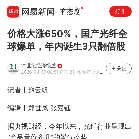
打开
价格大涨650%，国产光纤全
球爆单，年内诞生3只翻倍股
21世纪经济报道
关注
2026-04-19 08:51
·广东
·21世纪经济报道官方账号
记者丨赵云帆
编辑丨郑世凤 张嘉钰
据央视财经，今年以来，光纤行业呈现出
“产品量价齐升”的景气态势。