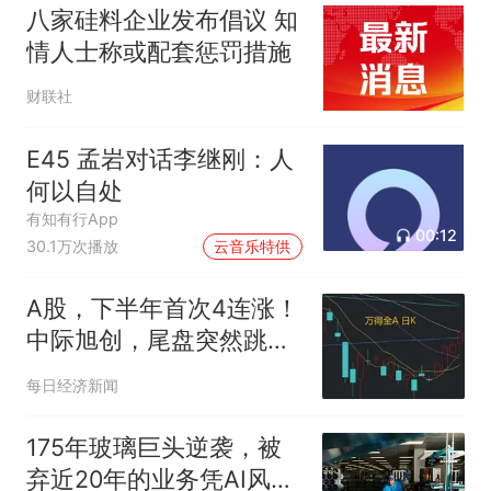
八家硅料企业发布倡议 知
情人士称或配套惩罚措施
财联社
E45 孟岩对话李继刚：人
何以自处
有知有行App
00:12
30.1万次播放
云音乐特供
A股，下半年首次4连涨！
中际旭创，尾盘突然跳
水，发生了什么？
每日经济新闻
175年玻璃巨头逆袭，被
弃近20年的业务凭AI风口