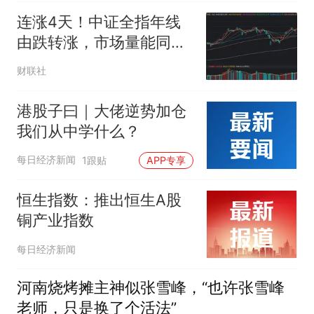
连涨4天！中证全指年线
由跌转涨，市场量能同步
回暖，哪些板块仍年内领
财联社
跑？
港股子曰｜大佬逆势加仓
我们从中学什么？
每日经济新闻
1跟贴
APP专享
恒生指数：推出恒生A股
铜产业指数
每日经济新闻
河南烧烤摊主神似张雪峰，“也许张雪峰
老师，只是换了个活法”