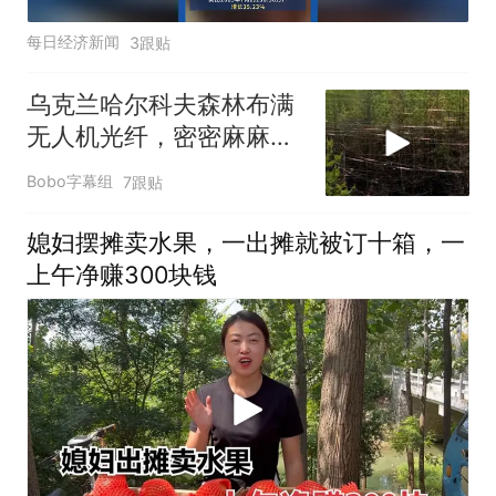
每日经济新闻
3跟贴
乌克兰哈尔科夫森林布满
无人机光纤，密密麻麻如
“蛛网”触目惊心
Bobo字幕组
7跟贴
媳妇摆摊卖水果，一出摊就被订十箱，一
上午净赚300块钱