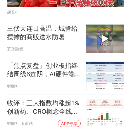
胡又扯
三伏天连日高温，城管给
摆摊的商贩送水防暑
五莲融媒
「焦点复盘」创业板指终
结周线6连阴，AI硬件端
持续回暖，4600亿CXO
财联社
龙头创近4年新高
收评：三大指数均涨超1%
创新药、CRO概念全线走
强
财联社
8跟贴
APP专享