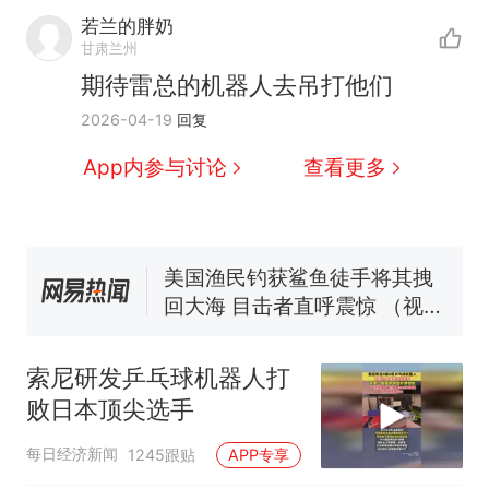
若兰的胖奶
那个在床头放菜刀的女孩，
热
甘肃兰州
因老师一句“跟我回家”改写了
期待雷总的机器人去吊打他们
人生
制裁瓜子饺子，美国怕什
新
2026-04-19
回复
么？
费大厨“全国小炒肉大王”称
App内参与讨论
查看更多
号，仅凭视频评出？中国烹饪
协会回应
男子上山采菌偶然发现鸡枞菌
窝，原地守1天等它长大：挖了
140多朵
美国渔民钓获鲨鱼徒手将其拽
回大海 目击者直呼震惊 （视频
来源：参考消息）
笔试第一被第二名传话劝弃考
官方通报
索尼研发乒乓球机器人打
那个在床头放菜刀的女孩，
热
败日本顶尖选手
因老师一句“跟我回家”改写了
人生
每日经济新闻
1245跟贴
APP专享