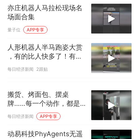
亦庄机器人马拉松现场名
场面合集
量子位
APP专享
人形机器人半马跑姿大赏
，有的比人快多了！有的
“状况百出”
每日经济新闻
2跟贴
搬货、烤面包、摆桌
牌……每一个动作，都是
从零开始的“第一课”
每日经济新闻
APP专享
动易科技PhyAgents无遥