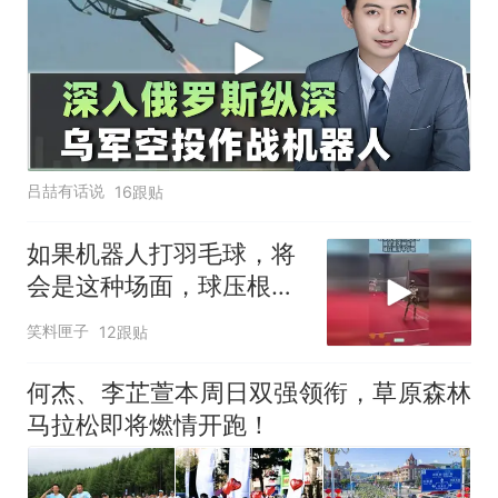
吕喆有话说
16跟贴
如果机器人打羽毛球，将
会是这种场面，球压根落
不了地！
笑料匣子
12跟贴
何杰、李芷萱本周日双强领衔，草原森林
马拉松即将燃情开跑！