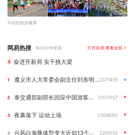
马拉松跑步健身
网易热搜
每30分钟更新
打开应用 查看全部
奋进开新局 实干挑大梁
遵义市人大常委会副主任刘东明被查
2371455
1
泰交通部副部长回应中国游客遭歧视
2337057
2
夜幕落下 运动上场
2304090
3
台风白海豚体型变大近似13个浙江面积
2205152
4