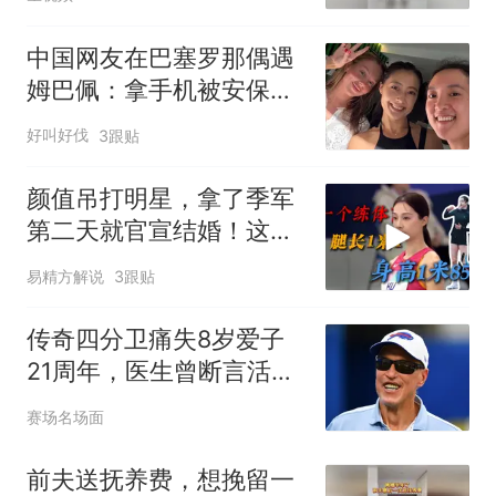
中国网友在巴塞罗那偶遇
姆巴佩：拿手机被安保人
员制止，姆总主动表示可
好叫好伐
3跟贴
以合照，他女友特别美
颜值吊打明星，拿了季军
第二天就官宣结婚！这个
女人的人生，从来不按套
易精方解说
3跟贴
路出牌
传奇四分卫痛失8岁爱子
21周年，医生曾断言活不
过3岁
赛场名场面
前夫送抚养费，想挽留一