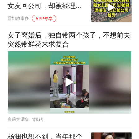
女友回公司，却被经理拦
住 -您已被公司裁员！
雪姐故事多
APP专享
女子离婚后，独自带两个孩子，不想前夫
突然带鲜花来求复合
奇葩笑话集
1跟贴
杨澜也想不到，当年那个