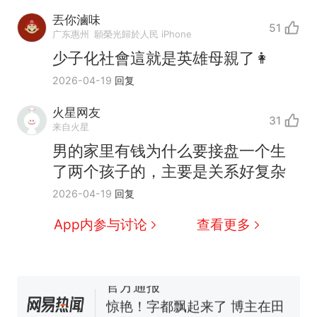
丟你滷味
51
广东惠州
願榮光歸於人民 iPhone
少子化社會這就是英雄母親了👩
2026-04-19
回复
制裁瓜子饺子，美国怕什
热
火星网友
31
么？
来自火星
费大厨“全国小炒肉大王”称
新
男的家里有钱为什么要接盘一个生
号，仅凭视频评出？中国烹饪
了两个孩子的，主要是关系好复杂
协会回应
男子上山采菌偶然发现鸡枞菌
2026-04-19
回复
窝，原地守1天等它长大：挖了
140多朵
美国渔民钓获鲨鱼徒手将其拽
App内参与讨论
查看更多
回大海 目击者直呼震惊 （视频
来源：参考消息）
笔试第一被第二名传话劝弃考
官方通报
惊艳！字都飘起来了 博主在田
间创作“悬浮字” 网友：真·裸眼