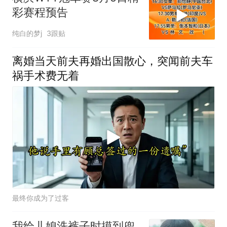
彩赛程预告
纯白的梦j
3跟贴
离婚当天前夫再婚出国散心，突闻前夫车
祸手术费无着
最终你成为了过客
我给儿媳洗裤子时摸到兜