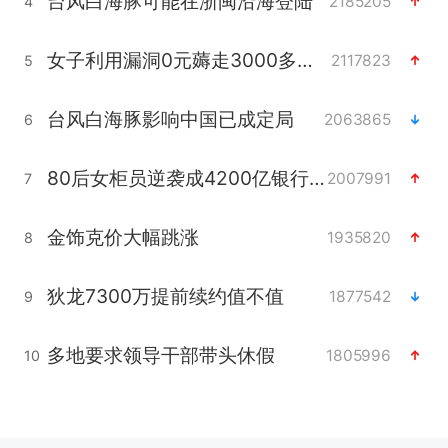
台风白海豚可能在浙闽沿海登陆
2185205
4
女子利用漏洞0元薅走3000多件家电
2117823
5
台风白海豚影响中国已成定局
2063865
6
80后女柜员逆袭成4200亿银行副行长
2007991
7
金饰克价大幅跳涨
1935820
8
狄龙7300万提前续约值不值
1877542
9
多地要求领导干部带头休假
1805996
10