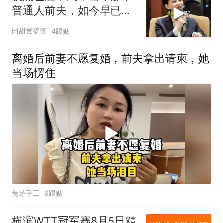
普通人前夫，如今早已收
获了真的幸福
田甜爱搞笑
4跟贴
离婚后前妻不愿复婚，前夫拿出请柬，她
当场愣住
兔芽手工
9跟贴
横滨WTT冠军赛8月5日精