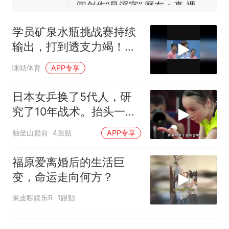
3D！
制裁瓜子饺子，美国怕什
热
么？
学员矿泉水瓶挑战赛持续
输出，打到透支力竭！乒
乓球有多耗体能
咪咕体育
APP专享
日本女乒换了5代人，研
究了10年战术。抬头一
看：还是孙颖莎！
独坐山巅前
4跟贴
APP专享
福原爱离婚后的生活巨
变，命运走向何方？
果皮聊娱乐R
1跟贴