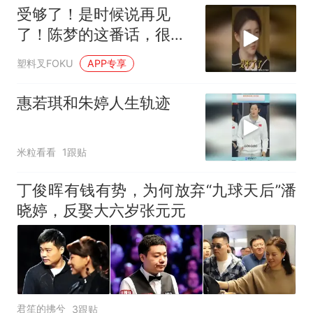
受够了！是时候说再见
了！陈梦的这番话，很心
疼她
塑料叉FOKU
APP专享
惠若琪和朱婷人生轨迹
米粒看看
1跟贴
丁俊晖有钱有势，为何放弃“九球天后”潘
晓婷，反娶大六岁张元元
君笙的拂兮
3跟贴