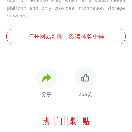
user of NetEase Hao, which is a social media
platform and only provides information storage
services.
打开网易新闻，阅读体验更佳
分享
269赞