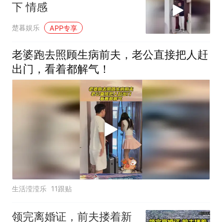
下 情感
楚暮娱乐
APP专享
老婆跑去照顾生病前夫，老公直接把人赶
出门，看着都解气！
生活滢滢乐
11跟贴
领完离婚证，前夫搂着新