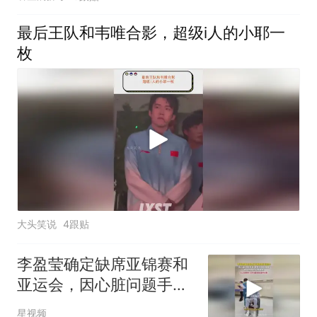
最后王队和韦唯合影，超级i人的小耶一
枚
大头笑说
4跟贴
李盈莹确定缺席亚锦赛和
亚运会，因心脏问题手
术，晒住院照仍微笑
星视频