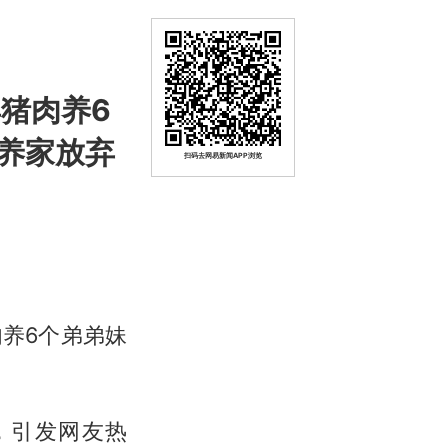
卖猪肉养6
养家放弃
扫码去网易新闻APP浏览
肉养6个弟弟妹
，引发网友热