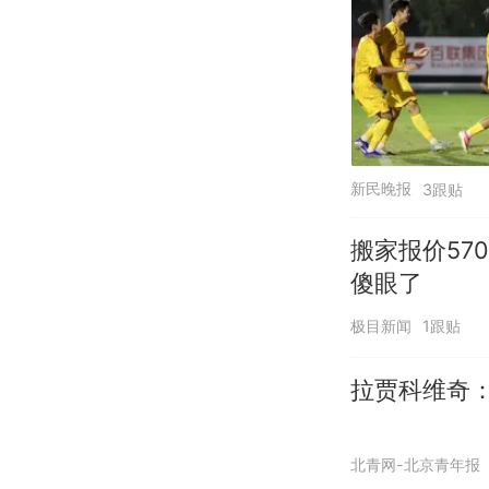
新民晚报
3跟贴
搬家报价57
傻眼了
极目新闻
1跟贴
拉贾科维奇
北青网-北京青年报