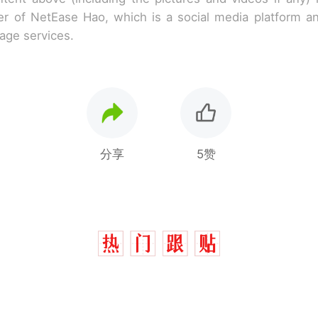
r of NetEase Hao, which is a social media platform a
rage services.
分享
5赞