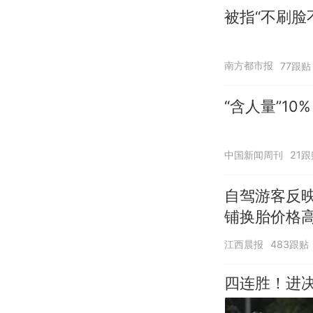
被指“不刷脸
南方都市报
77跟贴
“含人量”1
中国新闻周刊
21跟
自驾游客反
铺换胎价格
江西晨报
483跟贴
四连胜！进