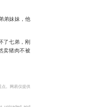
弟弟妹妹，他
怀了七弟，刚
然卖猪肉不被
观点。网易仅提供
 is uploaded and