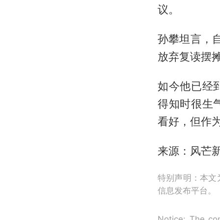
议。
孙攀坦言，
放弃复读摆摊
如今他已经
得知时很生
看好，但作
来源：风芒
特别声明：本文
信息发布平台。
Notice: The con