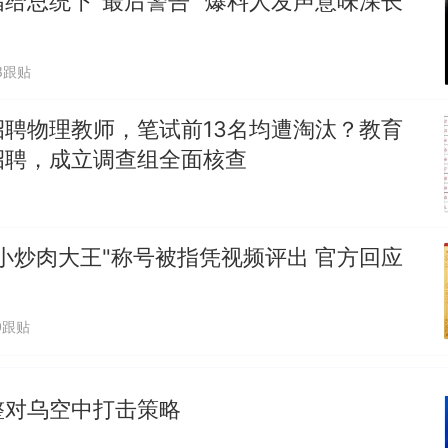
给总统下"最后警告" 爆料人发声意味深长
佛山一中学招聘物理教师，笔试前13名均遭淘汰？教
招聘，成立调查组全面核查
8跟贴
笔试第一被第二名传话劝弃考 官方通报
招聘物理教师，笔试前13名均遭淘汰？教育
那个在床头放菜刀的女孩，因老师一句“跟我回家”
热
招聘，成立调查组全面核查
小炒肉大王"称号被指凭视频评出 官方回应
0跟贴
整对乌空中打击策略