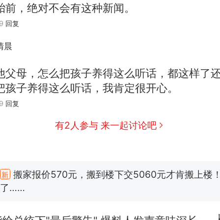
胎前，绝对不会有这种新闻。
9
回复
清晨
他父母，怎么把孩子养得这么听话，都这样了
把孩子养得这么听话，我肯定很开心。
9
回复
有2人参与 来一起讨论吧
那个在床头放菜刀的女孩，因老师一句“跟我回家”
热
搬家报价570元，搬到楼下交5060元才肯搬上楼
新
了……
费大厨“全国小炒肉大王”称号，仅凭视频评出？中国
台风"白海豚"中心附近最大风力已达15级 最新研判