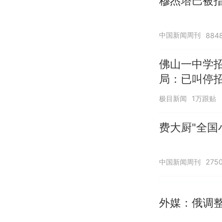
穆杰塔巴被指
中国新闻周刊
884
佛山一中学
局：已叫停
极目新闻
1万跟贴
费大厨"全国
中国新闻周刊
275
外媒：俄调