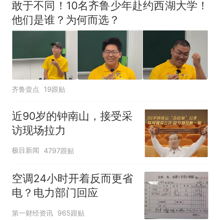
敢于不同！10名齐鲁少年赴约西湖大学！
他们是谁？为何而选？
齐鲁壹点
19跟贴
近90岁的钟南山，接受采
访现场拉力
极目新闻
4797跟贴
空调24小时开着反而更省
电？电力部门回应
第一财经资讯
965跟贴