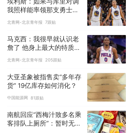
埃利斯：如果与库里对调
我照样能率领那支勇士取
得现在的成就
北青网-北京青年报
7跟贴
马克西：我很早就认识老
詹了 他身上最大的特质就
是谦逊
北青网-北京青年报
205跟贴
大亚圣象被指售卖“多年存
货” 19亿库存如何消化？
中国能源网
81跟贴
南航回应“西梅汁致多名乘
客排队上厕所”：暂时无法
核查是否发放西梅汁