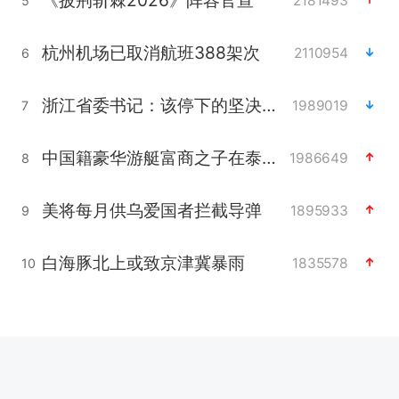
2181493
5
杭州机场已取消航班388架次
2110954
6
浙江省委书记：该停下的坚决停下来
1989019
7
中国籍豪华游艇富商之子在泰国被杀
1986649
8
美将每月供乌爱国者拦截导弹
1895933
9
白海豚北上或致京津冀暴雨
1835578
10