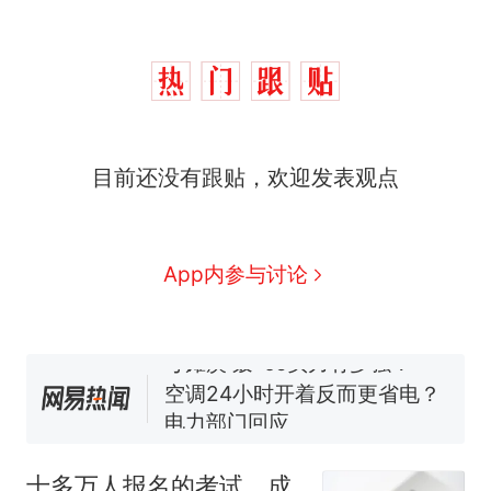
十多万人报名的考试，成绩
热
目前还没有跟贴，欢迎发表观点
全部作废，公平么？
全球唯一没有法定首都的国
新
家，刚改国名，总统就邀请中
国大使骑行绕了几乎整个国境
搬家报价570元，搬到楼下交
App内参与讨论
线一圈，还曾两次到中国寻根
5060元才肯搬上楼！女子傻眼
了……
视频丨只要一枚命中就能让航
母瘫痪 轰-6J实力有多强？
空调24小时开着反而更省电？
电力部门回应
台风"白海豚"登陆 中心附近最
大风力14级
十多万人报名的考试，成