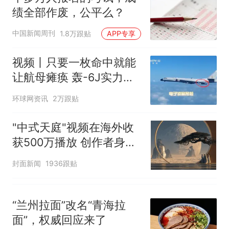
十多万人报名的考试，成绩
热
绩全部作废，公平么？
全部作废，公平么？
中国新闻周刊
1.8万跟贴
APP专享
视频丨只要一枚命中就能
让航母瘫痪 轰-6J实力有
多强？
环球网资讯
2万跟贴
"中式天庭"视频在海外收
获500万播放 创作者身份
披露
封面新闻
1936跟贴
“兰州拉面”改名“青海拉
面”，权威回应来了