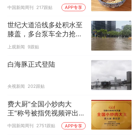
中国新闻周刊
217跟贴
APP专享
世纪大道沿线多处积水至
膝盖，多台泵车全力抢
排，建议市民尽量避免附
上观新闻
9跟贴
近出行
白海豚正式登陆
央视新闻
202跟贴
费大厨"全国小炒肉大
王"称号被指凭视频评出
官方回应
中国新闻周刊
2751跟贴
APP专享