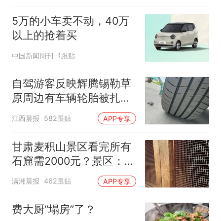
5万的小车卖不动，40万
以上的抢着买
中国新闻周刊
1跟贴
自驾游客反映辉腾锡勒草
原周边有车辆轮胎被扎，
修理店铺换胎价格高达千
江西晨报
582跟贴
APP专享
元，官方发布情况通报
甘肃麦积山景区看完所有
石窟需2000元？景区：部
分石窟受特别保护，游客
潇湘晨报
462跟贴
APP专享
可按需买
费大厨“塌房”了？