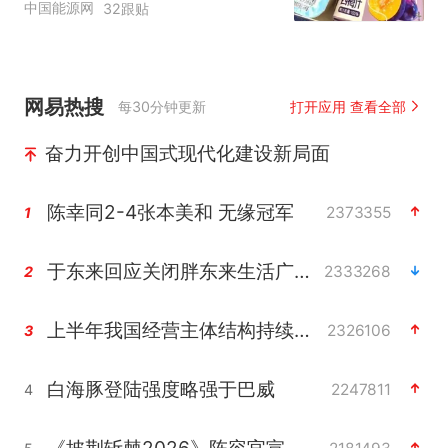
中国能源网
32跟贴
网易热搜
每30分钟更新
打开应用 查看全部
奋力开创中国式现代化建设新局面
陈幸同2-4张本美和 无缘冠军
2373355
1
于东来回应关闭胖东来生活广场店
2333268
2
上半年我国经营主体结构持续优化
2326106
3
白海豚登陆强度略强于巴威
2247811
4
《披荆斩棘2026》阵容官宣