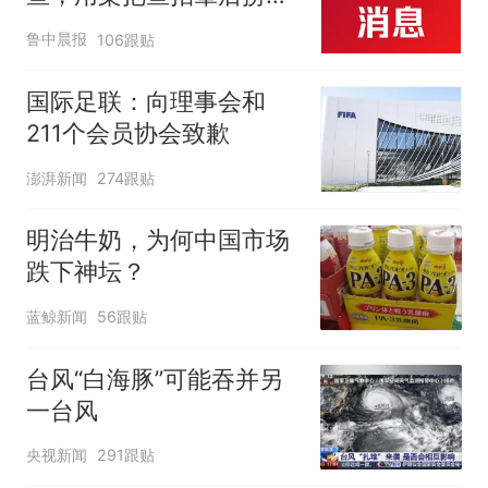
起；当事人：鱼重7斤6
鲁中晨报
106跟贴
两，做成红烧辣子鱼块，
味道很好
国际足联：向理事会和
211个会员协会致歉
澎湃新闻
274跟贴
明治牛奶，为何中国市场
跌下神坛？
蓝鲸新闻
56跟贴
台风“白海豚”可能吞并另
一台风
央视新闻
291跟贴