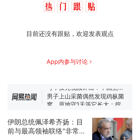
目前还没有跟贴，欢迎发表观点
制裁瓜子饺子，美国怕什
热
么？
那个在床头放菜刀的女孩，
新
App内参与讨论
因老师一句“跟我回家”改写了
人生
费大厨“全国小炒肉大王”称
号，仅凭视频评出？中国烹饪
协会回应
男子上山采菌偶然发现鸡枞菌
窝，原地守1天等它长大：挖了
140多朵
美国渔民钓获鲨鱼徒手将其拽
回大海 目击者直呼震惊 （视频
伊朗总统佩泽希齐扬：目
来源：参考消息）
笔试第一被第二名传话劝弃考
前与最高领袖联络"非常困
官方通报
难"