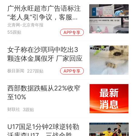
广州永旺超市广告语标注
“老人臭”引争议，客服回
应
北青网-北京青年报
55跟贴
APP专享
女子称在沙琪玛中吃出3
颗连体金属假牙 厂家回应
极目新闻
227跟贴
APP专享
西部数据跌幅从22%收窄
至10%
财联社
3跟贴
U17国足1分钟2球逆转勒
沃库森U17，三战全胜！