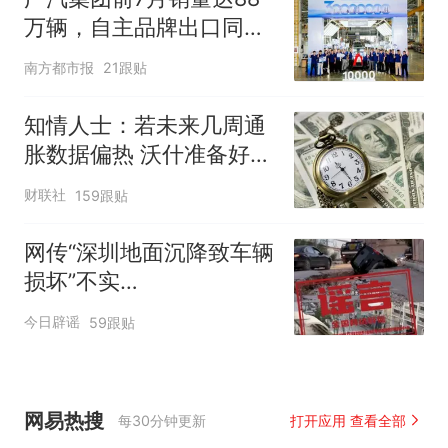
万辆，自主品牌出口同比
增130%
南方都市报
21跟贴
知情人士：若未来几周通
胀数据偏热 沃什准备好加
息
财联社
159跟贴
网传“深圳地面沉降致车辆
损坏”不实
（2026·08·06）
今日辟谣
59跟贴
网易热搜
每30分钟更新
打开应用 查看全部