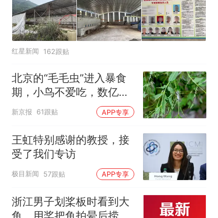
红星新闻
162跟贴
北京的“毛毛虫”进入暴食
期，小鸟不爱吃，数亿头
小蜂迎战
新京报
61跟贴
APP专享
王虹特别感谢的教授，接
受了我们专访
极目新闻
57跟贴
APP专享
浙江男子划桨板时看到大
鱼，用桨把鱼拍晕后捞