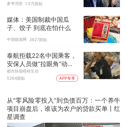
制裁瓜子饺子，美国怕什
热
参考消息
1.5万跟贴
么？
媒体：美国制裁中国瓜
子、饺子 到底在怕什么
中国能源网
3627跟贴
泰航拒载22名中国乘客，
安保人员做“拉眼角”动
作，泰国机场最新回应：
都市快报橙柿互动
5264跟贴
APP专享
拒绝登机决定由航司作
出；亲历者：曾承诺免费
改签但没兑现
从“零风险零投入”到负债百万：一个养牛
项目崩盘后，谁该为农户的贷款买单丨红
星调查