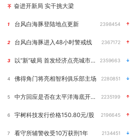
奋进开新局 实干挑大梁
台风白海豚登陆地点更新
2398454
1
台风白海豚进入48小时警戒线
2367172
2
以“新”破局 首发经济点亮城市消费活力
2359663
3
佛得角门将亮相智利俱乐部主场
2280851
4
中方回应是否在太平洋海底开采稀土
2235199
5
宇树科技发行价格150.80元/股
2196645
6
看守所辅警收受10万获刑1年
2134451
7