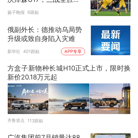
赵松源替补登场传射建功
扬子晚报
6跟贴
俄副外长：德推动乌局势
升级或致自身陷入灾难
新华社
401跟贴
APP专享
方盒子新物种长城H10正式上市，限时换
新价20.18万元起
齐鲁壹点
113跟贴
广汽集团前7月销量达88