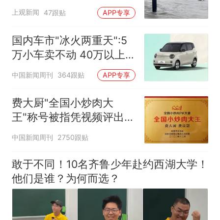
在抢排
上观新闻
47跟贴
APP专享
国内车市"冰火两重天":5
万小车卖不动 40万以上
的抢购
中国新闻周刊
364跟贴
APP专享
费大厨"全国小炒肉大
王"称号被指凭视频评出
官方回应
中国新闻周刊
2750跟贴
敢于不同！10名齐鲁少年赴约西湖大学！
他们是谁？为何而选？