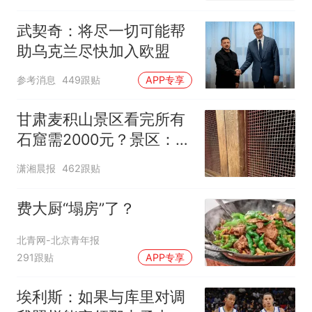
元，官方发布情况通报
武契奇：将尽一切可能帮
助乌克兰尽快加入欧盟
参考消息
449跟贴
APP专享
甘肃麦积山景区看完所有
石窟需2000元？景区：部
分石窟受特别保护，游客
潇湘晨报
462跟贴
可按需买
费大厨“塌房”了？
北青网-北京青年报
291跟贴
APP专享
埃利斯：如果与库里对调