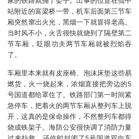
家的铁路就捅了娄子。出事的位置在仙中
站附近的富梁桥一带，机车后面第三节车
厢突然窜出火光，黑烟一下就冒得老高。
当时风不小，火舌很快就烧到了隔壁第二
节车厢，眨眼功夫两节车厢就被烈焰吞
了。
车厢里本来就有皮座椅、泡沫床垫这些易
燃货，火一烧起来，浓烟直接把旁边的5
号国道都给罩住了。铁路部门第一时间紧
急停车，把着火的两节车厢从整列车上脱
开，这真的是保命操作，不然整列车都得
烧成铁架子。海防公安很快调了消防力量
过来扑救，还临时封闭了5号国道双向车