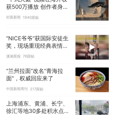
获500万播放 创作者身份
披露
封面新闻
1940跟贴
“NICE爷爷”获国际安徒生
奖，现场重现经典表情
包，向中国粉丝问好
潇湘晨报
76跟贴
“兰州拉面”改名“青海拉
面”，权威回应来了
中国新闻周刊
217跟贴
上海浦东、黄浦、长宁、
徐汇等地30多处积水点正