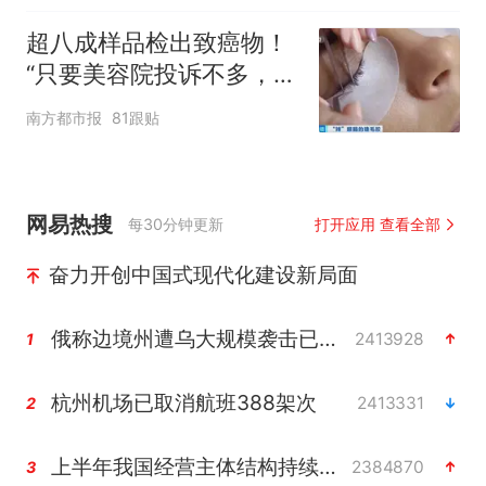
超八成样品检出致癌物！
“只要美容院投诉不多，店
家就不会更换产品”
南方都市报
81跟贴
网易热搜
每30分钟更新
打开应用 查看全部
奋力开创中国式现代化建设新局面
俄称边境州遭乌大规模袭击已致13伤
2413928
1
杭州机场已取消航班388架次
2413331
2
上半年我国经营主体结构持续优化
2384870
3