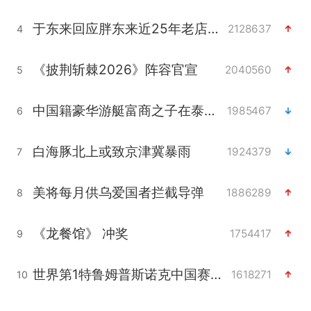
于东来回应胖东来近25年老店年底关闭
2128637
4
《披荆斩棘2026》阵容官宣
2040560
5
中国籍豪华游艇富商之子在泰国被杀
1985467
6
白海豚北上或致京津冀暴雨
1924379
7
美将每月供乌爱国者拦截导弹
1886289
8
《龙餐馆》 冲奖
1754417
9
世界第1特鲁姆普斯诺克中国赛一轮游
1618271
10