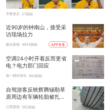
齐鲁壹点
27跟贴
近90岁的钟南山，接受采
访现场拉力
极目新闻
4854跟贴
APP专享
空调24小时开着反而更省
电？电力部门回应
第一财经资讯
960跟贴
自驾游客反映辉腾锡勒草
原周边有车辆轮胎被扎，
修理店铺换胎价格高达千
江西晨报
582跟贴