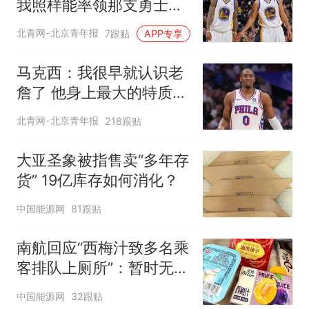
我照样能率领那支勇士取
得现在的成就
北青网-北京青年报
7跟贴
APP专享
马克西：我很早就认识老
詹了 他身上最大的特质就
是谦逊
北青网-北京青年报
218跟贴
大亚圣象被指售卖“多年存
货” 19亿库存如何消化？
中国能源网
81跟贴
南航回应“西梅汁致多名乘
客排队上厕所”：暂时无法
核查是否发放西梅汁
中国能源网
32跟贴