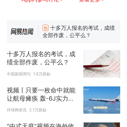
十多万人报名的考试，成绩
热
全部作废，公平么？
全球唯一没有法定首都的国
新
家，刚改国名，总统就邀请中
国大使骑行绕了几乎整个国境
搬家报价570元，搬到楼下交
十多万人报名的考试，成
线一圈，还曾两次到中国寻根
5060元才肯搬上楼！女子傻眼
绩全部作废，公平么？
了……
视频丨只要一枚命中就能让航
母瘫痪 轰-6J实力有多强？
中国新闻周刊
1.8万跟贴
空调24小时开着反而更省电？
电力部门回应
视频丨只要一枚命中就能
台风"白海豚"登陆 中心附近最
让航母瘫痪 轰-6J实力有
大风力14级
多强？
十多万人报名的考试，成绩
热
环球网资讯
2.1万跟贴
全部作废，公平么？
"中式天庭"视频在海外收