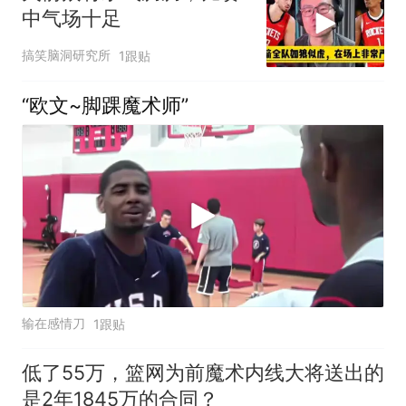
中气场十足
搞笑脑洞研究所
1跟贴
“欧文~脚踝魔术师”
输在感情刀
1跟贴
低了55万，篮网为前魔术内线大将送出的
是2年1845万的合同？