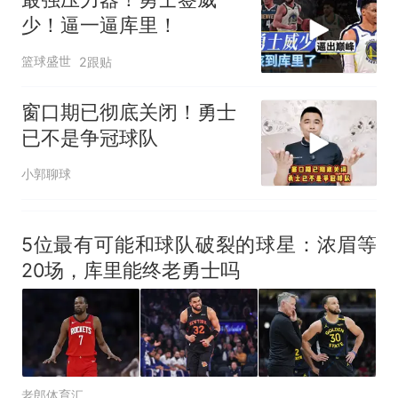
少！逼一逼库里！
篮球盛世
2跟贴
窗口期已彻底关闭！勇士
已不是争冠球队
小郭聊球
5位最有可能和球队破裂的球星：浓眉等
20场，库里能终老勇士吗
老郎体育汇