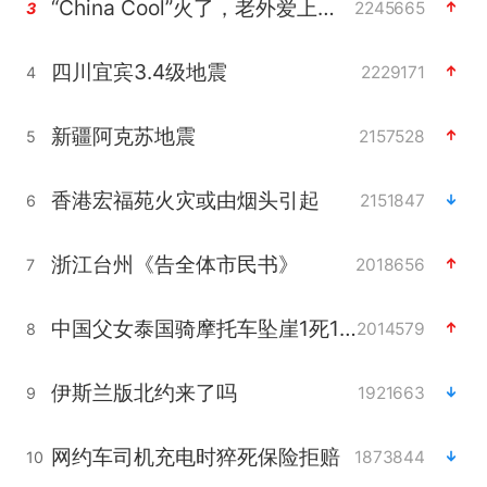
“China Cool”火了，老外爱上中国避暑游
2245665
3
四川宜宾3.4级地震
2229171
4
新疆阿克苏地震
2157528
5
香港宏福苑火灾或由烟头引起
2151847
6
浙江台州《告全体市民书》
2018656
7
中国父女泰国骑摩托车坠崖1死1伤
2014579
8
伊斯兰版北约来了吗
1921663
9
网约车司机充电时猝死保险拒赔
1873844
10