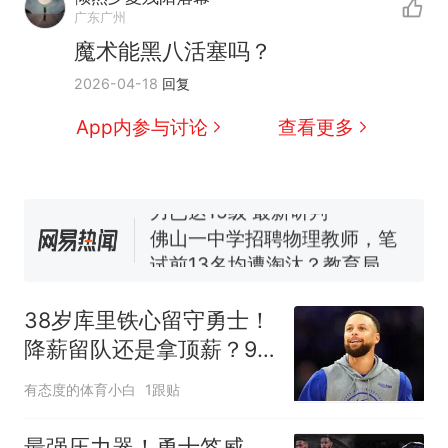
那个在床头放菜刀的女孩，
热
广东广州
因老师一句“跟我回家”改写了
魔术能黑八活塞吗？
人生
搬家报价570元，搬到楼下
新
2026-04-18
回复
交5060元才肯搬上楼！女子傻
眼了……
费大厨“全国小炒肉大王”称
App内参与讨论
查看更多
号，仅凭视频评出？中国烹饪
协会回应
台风"白海豚"中心附近最大风
力已达15级 最新研判
佛山一中学招聘物理教师，笔
试前13名均遭淘汰？教育局：
已叫停招聘，成立调查组全面
笔试第一被第二名传话劝弃考
核查
官方通报
38岁库里铁心留守勇士！
那个在床头放菜刀的女孩，
热
降薪留队还是拿顶薪？9
因老师一句“跟我回家”改写了
月见分晓
人生
有态度的体育小白
1跟贴
最强压力器！勇士签威