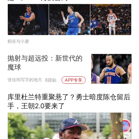
稻谷与小麦
抛射与超远投：新世代的
魔球
张佳玮写字的地方
8跟贴
APP专享
库里杜兰特重聚悬了？勇士暗度陈仓留后
手，王朝2.0要来了