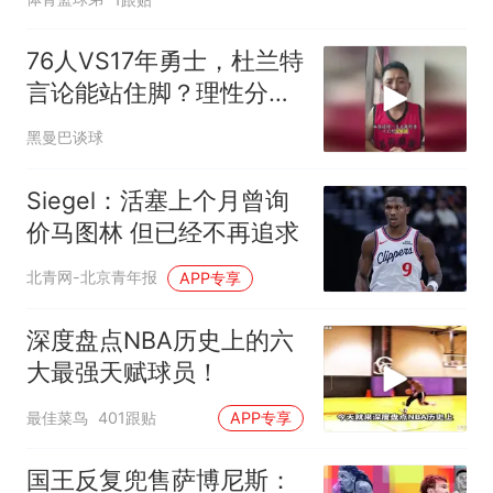
76人VS17年勇士，杜兰特
言论能站住脚？理性分析
勇士有多强
黑曼巴谈球
Siegel：活塞上个月曾询
价马图林 但已经不再追求
北青网-北京青年报
APP专享
深度盘点NBA历史上的六
大最强天赋球员！
最佳菜鸟
401跟贴
APP专享
国王反复兜售萨博尼斯：