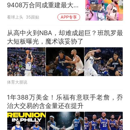
9408万合同成重建最大障
碍
看球上头
35跟贴
APP专享
从高中火到NBA，却难成超巨？班凯罗最
大短板曝光，魔术该妥协了
体育大朋说
1年388万美金！乐福有意联手老詹，乔
治大交易的含金量还在提升