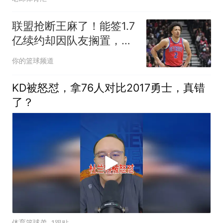
联盟抢断王麻了！能签1.7
亿续约却因队友搁置，活
塞遭遇勇士悲剧
你的篮球频道
KD被怒怼，拿76人对比2017勇士，真错
了？
体育篮球弟
1跟贴