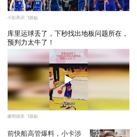
小彭美识
1跟贴
库里运球丢了，下秒找出地板问题所在，
预判力太牛了！
建明搞笑
1跟贴
前快船高管爆料，小卡涉