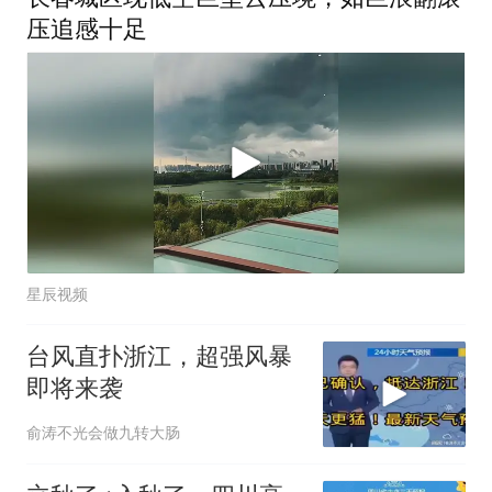
压追感十足
星辰视频
台风直扑浙江，超强风暴
即将来袭
俞涛不光会做九转大肠