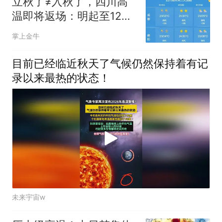
立秋了≠入秋了，四川高
温即将返场：明起至12
日，成都、绵阳、巴中、
掌上金牛
广元等地最高气温将达到
35℃—37℃
目前已经临近秋天了气候仍然保持着有记
录以来最热的状态！
未来宇宙w