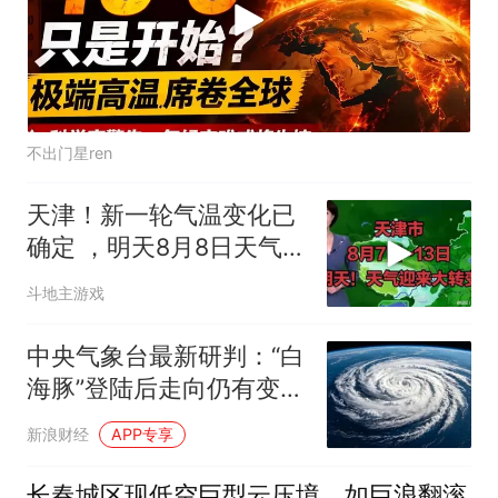
不出门星ren
天津！新一轮气温变化已
确定 ，明天8月8日天气迎
来大转变
斗地主游戏
中央气象台最新研判：“白
海豚”登陆后走向仍有变
数，上海将有大到暴雨
新浪财经
APP专享
长春城区现低空巨型云压境，如巨浪翻滚