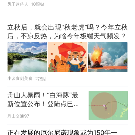
风干迷茫人
10跟贴
立秋后，就会出现“秋老虎”吗？今年立秋
后，不凉反热，为啥今年极端天气频发？
小谈食刻美食
2跟贴
舟山大暴雨！“白海豚”最
新位置公布！登陆点已经
精确到浙江舟山到福建福
舟山交通97
鼎！舟山启动防台风Ⅱ级
应急响应！
正在发展的厄尔尼诺现象或为150年一