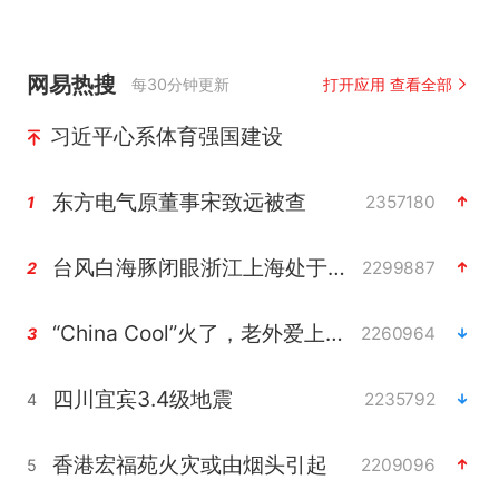
网易热搜
每30分钟更新
打开应用 查看全部
习近平心系体育强国建设
东方电气原董事宋致远被查
2357180
1
台风白海豚闭眼浙江上海处于危险半圆
2299887
2
“China Cool”火了，老外爱上中国避暑游
2260964
3
四川宜宾3.4级地震
2235792
4
香港宏福苑火灾或由烟头引起
2209096
5