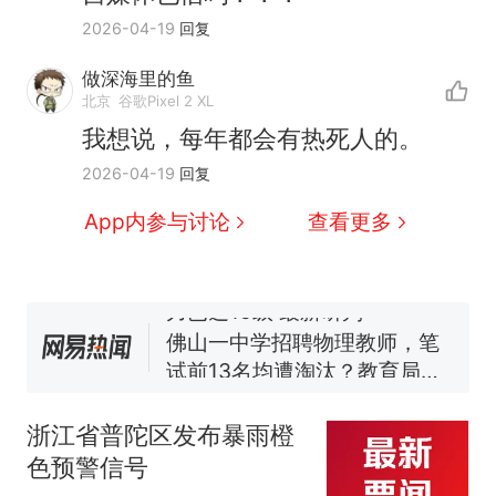
2026-04-19
回复
做深海里的鱼
那个在床头放菜刀的女孩，
热
北京
谷歌Pixel 2 XL
因老师一句“跟我回家”改写了
我想说，每年都会有热死人的。
人生
搬家报价570元，搬到楼下
新
2026-04-19
回复
交5060元才肯搬上楼！女子傻
眼了……
费大厨“全国小炒肉大王”称
App内参与讨论
查看更多
号，仅凭视频评出？中国烹饪
协会回应
台风"白海豚"中心附近最大风
力已达15级 最新研判
佛山一中学招聘物理教师，笔
试前13名均遭淘汰？教育局：
已叫停招聘，成立调查组全面
笔试第一被第二名传话劝弃考
核查
官方通报
浙江省普陀区发布暴雨橙
那个在床头放菜刀的女孩，
热
色预警信号
因老师一句“跟我回家”改写了