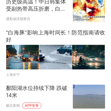
历史级高温！中日韩集体
受副热带高压折磨，白海
豚竟成破局一环？
通勤崩溃观察员
“白海豚”影响上海时间长！防范指南请收
好
上海长宁
鄱阳湖水位持续下降 跌破
14米
极目新闻
APP专享