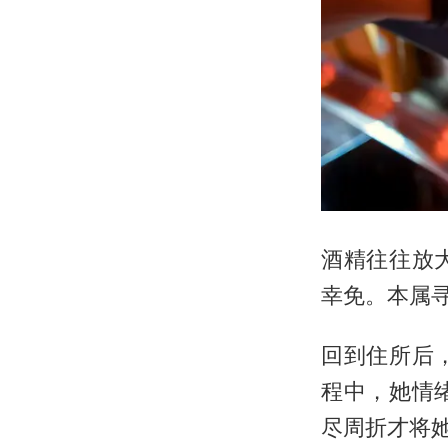
酒精往往放
幸免。本属
回到住所后
程中，她情
尽周折才将