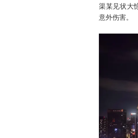
渠某见状大
意外伤害。