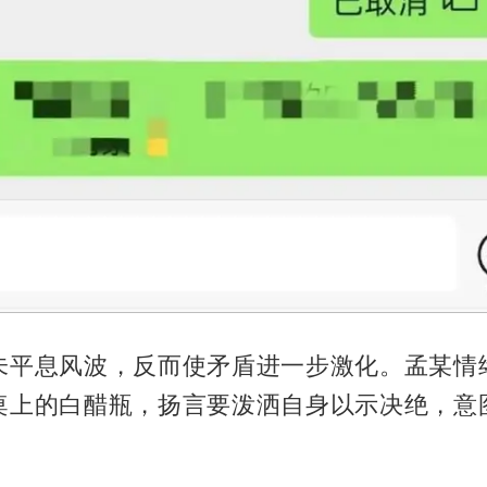
未平息风波，反而使矛盾进一步激化。孟某情
桌上的白醋瓶，扬言要泼洒自身以示决绝，意