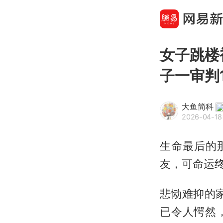
女子跳楼
子一审判
大鱼简科
2026-04-18
生命最后的
友，可命运
悲恸难抑的
已令人愕然