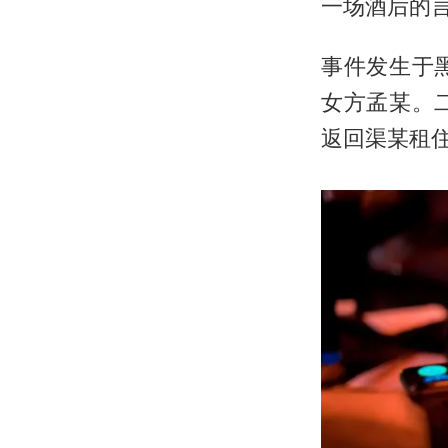
一场酒后的
事件发生于
女方孟某。
返回渠某租