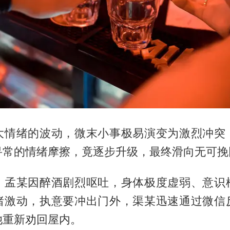
大情绪的波动，微末小事极易演变为激烈冲突
寻常的情绪摩擦，竟逐步升级，最终滑向无可挽
，孟某因醉酒剧烈呕吐，身体极度虚弱、意识
绪激动，执意要冲出门外，渠某迅速通过微信
她重新劝回屋内。