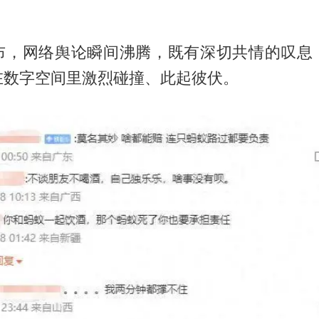
布，网络舆论瞬间沸腾，既有深切共情的叹息
在数字空间里激烈碰撞、此起彼伏。