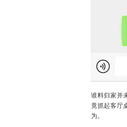
谁料归家并
竟抓起客厅
为。