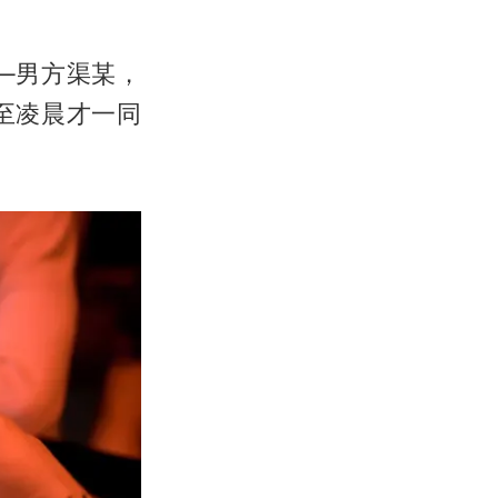
—男方渠某，
至凌晨才一同