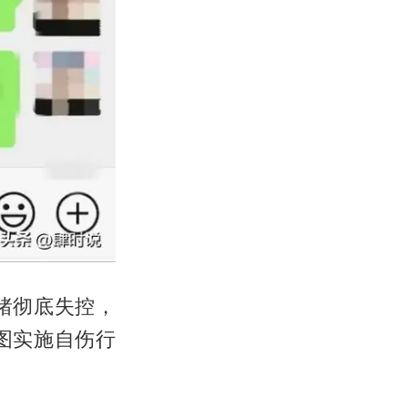
绪彻底失控，
图实施自伤行