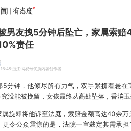
被男友拽5分钟后坠亡，家属索赔4
10%责任
 16:48
·浙江
·网易号优质内容创作者
那5分钟，他倾尽所有力气，双手紧攥着悬在
终究没能被挽留，女孩最终从高处坠落，香消玉
家属旋即将他诉至法庭，索赔金额高达40余万
，更令公众震惊的是，法院一审裁定其需承担1