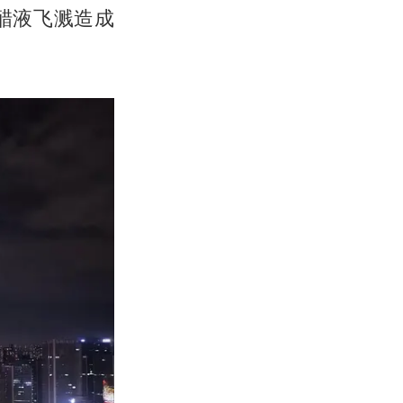
醋液飞溅造成