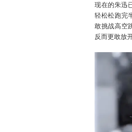
现在的朱迅
轻松松跑完
敢挑战高空
反而更敢放