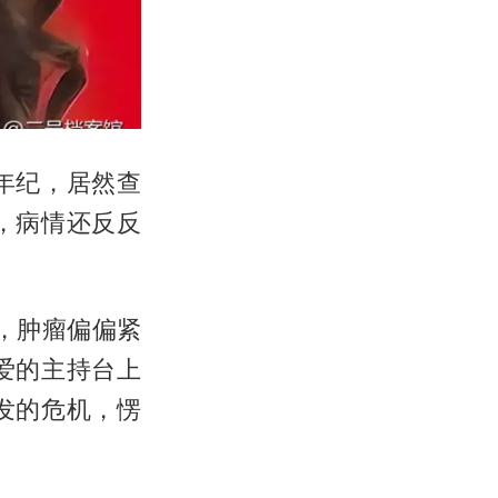
年纪，居然查
，病情还反反
，肿瘤偏偏紧
爱的主持台上
发的危机，愣