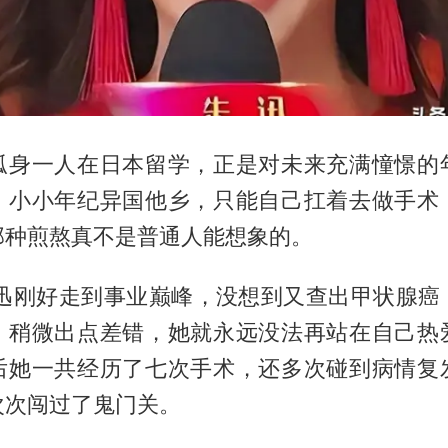
迅孤身一人在日本留学，正是对未来充满憧憬的
。小小年纪异国他乡，只能自己扛着去做手术
那种煎熬真不是普通人能想象的。
朱迅刚好走到事业巅峰，没想到又查出甲状腺癌
，稍微出点差错，她就永远没法再站在自己热
后她一共经历了七次手术，还多次碰到病情复
次次闯过了鬼门关。