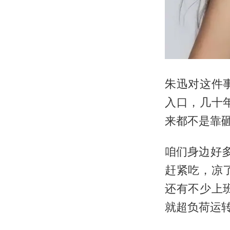
朱迅对这件
入口，几十
来都不是靠
咱们身边好
赶紧吃，凉
还有不少上
就超负荷运