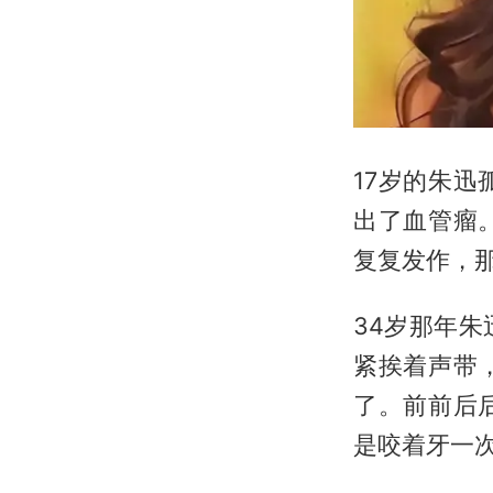
17岁的朱
出了血管瘤
复复发作，
34岁那年
紧挨着声带
了。前前后
是咬着牙一