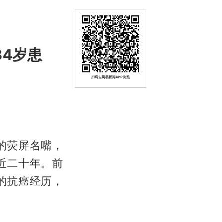
34岁患
扫码去网易新闻APP浏览
的荧屏名嘴，
近二十年。前
的抗癌经历，