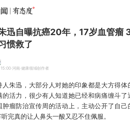
朱迅自曝抗癌20年，17岁血管瘤 
习惯救了
 15:00
·河南
·健康领域创作者
持人朱迅，大部分人对她的印象都是大方得体
满的活力，很少有人知道她已经和病痛缠斗了
国肿瘤防治宣传周的活动上，主动公开了自己
节听完真的让人鼻头一酸又忍不住佩服。