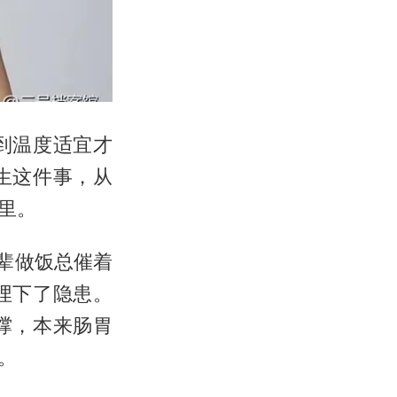
到温度适宜才
生这件事，从
里。
辈做饭总催着
埋下了隐患。
撑，本来肠胃
。