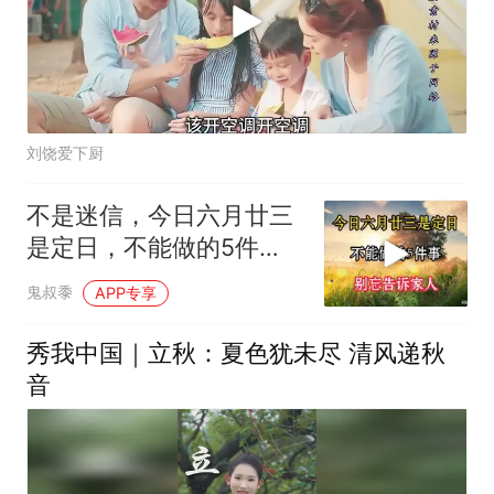
刘饶爱下厨
不是迷信，今日六月廿三
是定日，不能做的5件
事，别忘告诉家人
鬼叔黍
APP专享
秀我中国｜立秋：夏色犹未尽 清风递秋
音