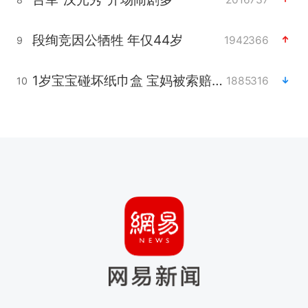
段绚竞因公牺牲 年仅44岁
1942366
9
1岁宝宝碰坏纸巾盒 宝妈被索赔924元
1885316
10