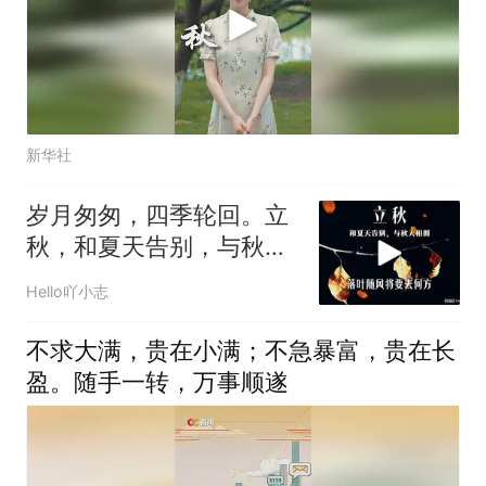
新华社
岁月匆匆，四季轮回。立
秋，和夏天告别，与秋天
相拥～
Hello吖小志
不求大满，贵在小满；不急暴富，贵在长
盈。随手一转，万事顺遂