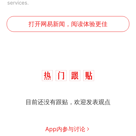
services.
打开网易新闻，阅读体验更佳
那个在床头放菜刀的女孩，
热
目前还没有跟贴，欢迎发表观点
因老师一句“跟我回家”改写了
人生
制裁瓜子饺子，美国怕什
新
么？
费大厨“全国小炒肉大王”称
App内参与讨论
号，仅凭视频评出？中国烹饪