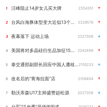
汪峰阻止14岁女儿买大牌
2354351
1
台风白海豚体型变大近似13个浙江面积
2329578
2
夜幕落下 运动上场
2327308
3
美国将对多晶硅衍生品加征15%关税
2242499
4
泰交通部副部长回应中国人遭歧视手势
2155233
5
改名后的“青海拉面”店
2108494
6
勒沃库森U17主帅盛赞赵松源
2027308
7
台军“汉光秀”开场闹剧多
2016737
8