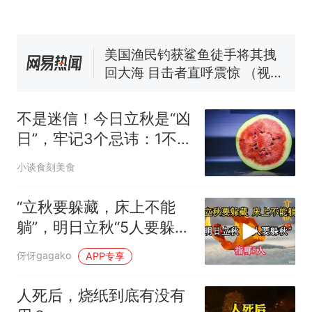
协会回应
男子上山采菌偶然发现鸡枞菌
窝，原地守1天等它长大：挖了
140多朵
美国渔民钓获鲨鱼徒手将其拽
回大海 目击者直呼震惊 （视频
来源：参考消息）
笔试第一被第二名传话劝弃考
官方通报
不是迷信！今日立秋是“凶
那个在床头放菜刀的女孩，
热
日”，牢记3个忌讳：1不
因老师一句“跟我回家”改写了
贪，2不出，3不碰
人生
小谈食刻美食
“立秋要躲藏，床上不能
躺”，明日立秋“5人要躲
秋”，指哪5人？
伢伢gagako
APP专享
人死后，烧纸到底有没有