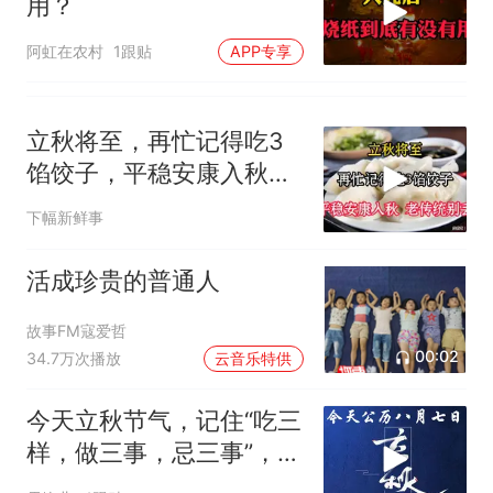
用？
阿虹在农村
1跟贴
APP专享
立秋将至，再忙记得吃3
馅饺子，平稳安康入秋，
老传统别丢！
下幅新鲜事
活成珍贵的普通人
故事FM寇爱哲
00:02
34.7万次播放
云音乐特供
今天立秋节气，记住“吃三
样，做三事，忌三事”，老
传统不能丢