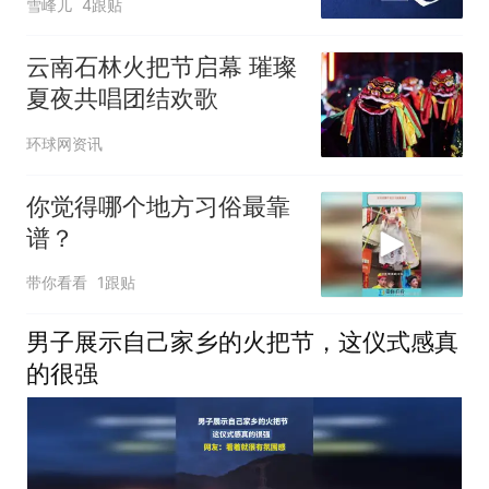
雪峰儿
4跟贴
云南石林火把节启幕 璀璨
夏夜共唱团结欢歌
环球网资讯
你觉得哪个地方习俗最靠
谱？
带你看看
1跟贴
男子展示自己家乡的火把节，这仪式感真
的很强