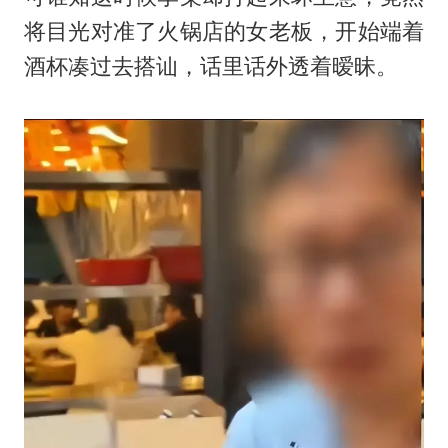
将目光对准了火锅店的女老板，开始端着
酒杯凑过去搭讪，话里话外透着暧昧。