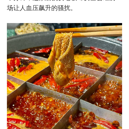
场让人血压飙升的骚扰。