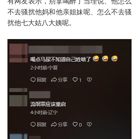
有网友表示，别拿喝醉了当理说、他怎么
不去骚扰他妈和他亲姐妹呢、怎么不去骚
扰他七大姑八大姨呢。