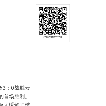
扫码去网易新闻APP浏览
场3：0战胜云
的首场胜利。
极大缓解了球