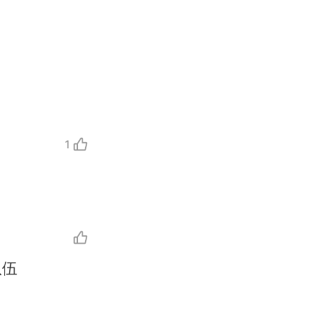
1
改写了人生
国烹饪协会回
队伍