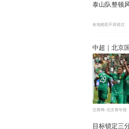
泰山队整顿
各地精彩不容错过
中超｜北京
北青网-北京青年报
目标锁定三