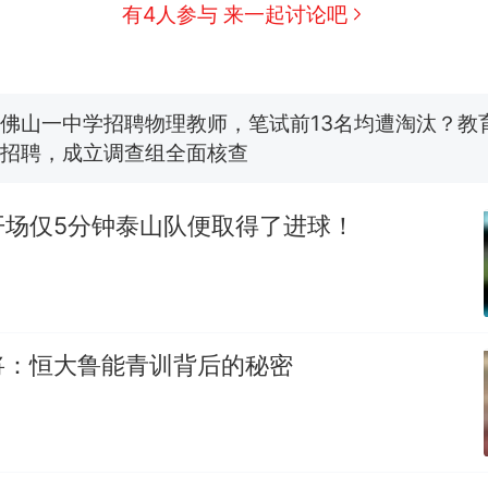
有4人参与 来一起讨论吧
笔试第一被第二名传话劝弃考 官方通报
佛山一中学招聘物理教师，笔试前13名均遭淘汰？教
招聘，成立调查组全面核查
享界G9车型预售价公布：43.98万起
那个在床头放菜刀的女孩，因老师一句“跟我回家”
开场仅5分钟泰山队便取得了进球！
热
将：恒大鲁能青训背后的秘密