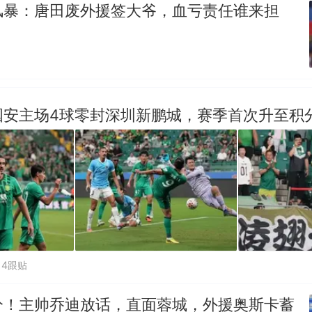
风暴：唐田废外援签大爷，血亏责任谁来担
国安主场4球零封深圳新鹏城，赛季首次升至积
4跟贴
分！主帅乔迪放话，直面蓉城，外援奥斯卡蓄