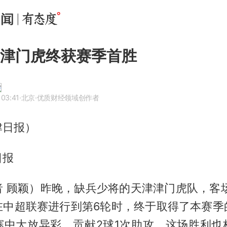
 津门虎终获赛季首胜
 03:41
·北京
·优质财经领域创作者
津日报）
日报
者 顾颖）昨晚，缺兵少将的天津
津门虎
队，客
在中超联赛进行到第6轮时，终于取得了本赛季
赛中大放异彩，贡献2球1次助攻。这场胜利也