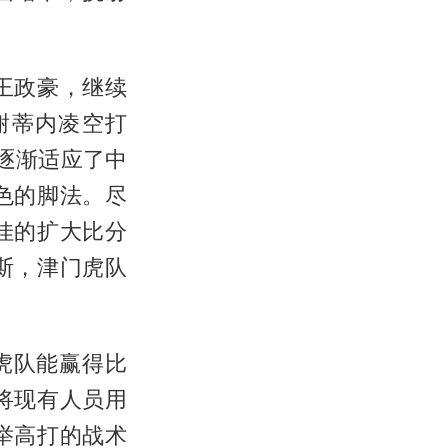
王政豪，继续
谢蒂内凌空打
逐渐适应了中
色的脚法。尽
佳的扩大比分
斯，津门虎队
虎队能赢得比
将现有人员用
举高打的战术