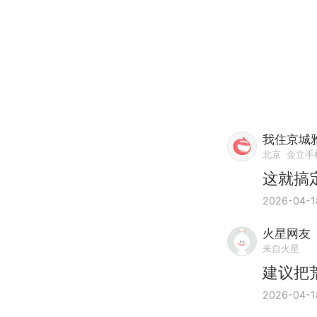
我住京城
北京
金立手
这就搞
2026-04-1
火星网友
来自火星
建议把
2026-04-1