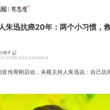
人朱迅抗癌20年：两个小习惯，
小痞子
 07:00
·陕西
·优质娱乐领域创作者
治宣传周刚启动，央视主持人朱迅说：自己抗癌