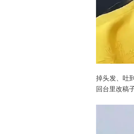
掉头发、吐
回台里改稿