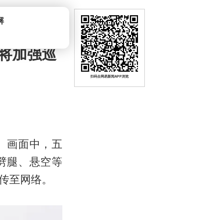
解
将加强巡
扫码去网易新闻APP浏览
。画面中，五
劈腿、悬空等
传至网络。