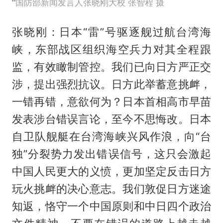
国防部新闻发言人张晓刚大校 张智程 摄
张晓刚：日本“雷”号驱逐舰过航台湾海
峡，东部战区组织海空兵力对其全程跟
监，有效瞰制管控。我们已向日方严正交
涉，提出强烈抗议。日方此举蓄意挑衅，
一错再错，意欲何为？日本首相高市早苗
发表涉台错误言论，至今不思悔改。日本
自卫队舰艇在台湾海峡兴风作浪，向“台
独”分裂势力发出错误信号，这只会激起
中国人民更大的义愤，更加坚定反击日方
玩火挑衅的决心意志。我们敦促日方迷途
知返，恪守一个中国原则和中日四个政治