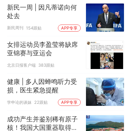
新民一周 | 因凡蒂诺向何
处去
新民周刊
154跟贴
APP专享
女排运动员李盈莹将缺席
亚锦赛与亚运会
北京日报客户端
383跟贴
健康 | 多人因蝉鸣听力受
损，医生紧急提醒
学申论的谈妹
22跟贴
APP专享
成功产生并鉴别稀有原子
核！我国大国重器取得新