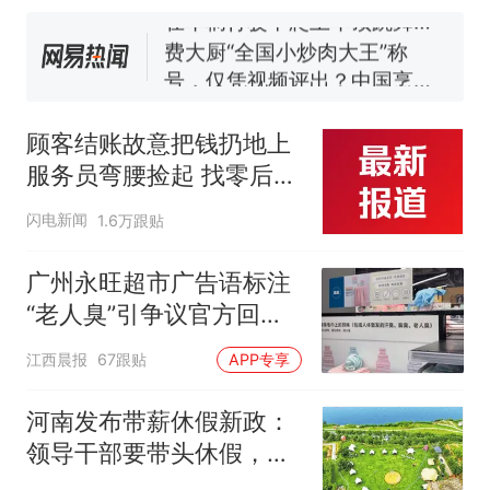
在车辆行驶中爬上车顶跳舞。
（新京报）
费大厨“全国小炒肉大王”称
号，仅凭视频评出？中国烹饪
协会回应
笔试第一被第二名传话劝弃考
官方通报
顾客结账故意把钱扔地上
惊艳！字都飘起来了 博主在田
服务员弯腰捡起 找零后照
间创作“悬浮字” 网友：真·裸眼
原样扔回去 老板称：服务
3D！
西班牙飞地休达边境，摩洛
热
闪电新闻
1.6万跟贴
员是我儿子 他没做错 奖
哥士兵搬起大石块投向移民引
励100元
争议，此前一天内数万人从摩
广州永旺超市广告语标注
洛哥涌入西班牙
“老人臭”引争议官方回
应：统一上报反馈，门店
江西晨报
67跟贴
APP专享
核实完毕后会回电
河南发布带薪休假新政：
领导干部要带头休假，推
动全员应休尽休、休满休