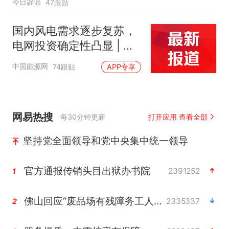
今日辟谣
47跟贴
国内风电需求逐步复苏，
电网投资确定性凸显 | 投
研报告
中国能源网
74跟贴
APP专享
网易热搜
每30分钟更新
打开应用 查看全部
坚持党全面领导和党中央集中统一领导
官方通报传销头目出狱办书院
2391252
1
佛山回应“废品场有残障务工人员”
2335337
2