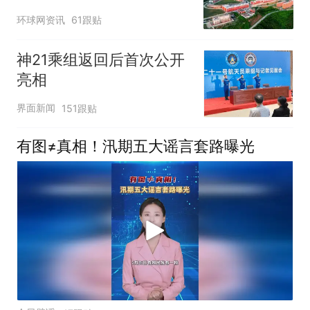
成果
环球网资讯
61跟贴
神21乘组返回后首次公开
亮相
界面新闻
151跟贴
有图≠真相！汛期五大谣言套路曝光