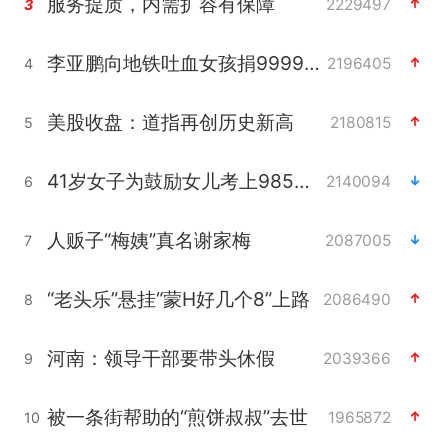
服务提质，内需扩容有保障
2229497
3
李亚鹏向地铁吐血女孩捐99999元
2196405
4
美股收盘：道指再创历史新高
2180815
5
41岁女子为鼓励女儿考上985研究生
2140094
6
人贩子“梅姨”真名谢家梅
2087005
7
“老头乐”悬挂“蒙H好几个8”上路
2086490
8
河南：领导干部要带头休假
2039366
9
被一条街帮助的“煎饼叔叔”去世
1965872
10