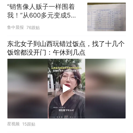
“销售像人贩子一样围着
我！”从600多元变成5万
元，57岁保洁阿姨做医美
鲁中晨报
76跟贴
后眼睛肿到流泪、视物模
糊
东北女子到山西玩错过饭点，找了十几个
饭馆都没开门：午休到几点
星视频
15跟贴