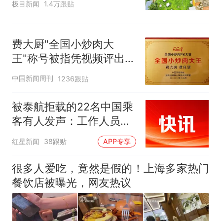
极目新闻
1.4万跟贴
足；鼓励3-7天弹性长
假，构建“周五半天+周末
+年假”短途度假模式
费大厨"全国小炒肉大
王"称号被指凭视频评出
官方回应
中国新闻周刊
1236跟贴
被泰航拒载的22名中国乘
客有人发声：工作人员承
诺免费改签，最后却自费
红星新闻
38跟贴
APP专享
买机票回国
很多人爱吃，竟然是假的！上海多家热门
餐饮店被曝光，网友热议