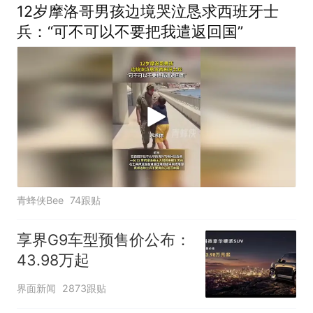
12岁摩洛哥男孩边境哭泣恳求西班牙士
兵：“可不可以不要把我遣返回国”
青蜂侠Bee
74跟贴
享界G9车型预售价公布：
43.98万起
界面新闻
2873跟贴