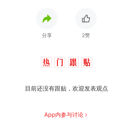
分享
2赞
目前还没有跟贴，欢迎发表观点
西班牙飞地休达边境，摩洛
热
哥士兵搬起大石块投向移民引
争议，此前一天内数万人从摩
男子上山采菌偶然发现鸡枞
新
App内参与讨论
洛哥涌入西班牙
菌窝，原地守1天等它长大：挖
了140多朵
美国一场追捕行动中，一男子