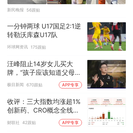
新民晚报
56跟贴
一分钟两球 U17国足2:1逆
转勒沃库森U17队
环球网资讯
175跟贴
汪峰阻止14岁女儿买大
牌，“孩子应该知道父母的
不易”，称自己买衣服80%
极目新闻
670跟贴
APP专享
都在淘宝
收评：三大指数均涨超1%
创新药、CRO概念全线走
强
财联社
42跟贴
APP专享