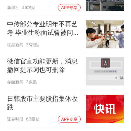
新华社
49跟贴
APP专享
中传部分专业明年不再艺
考 毕业生称面试曾被问
“如何策划晚会” 专家：遏
红星新闻
78跟贴
制“艺考捷径化”
微信官宣功能更新，消息
撤回提示词也可删除
界面新闻
3跟贴
日韩股市主要股指集体收
跌
证券时报
63跟贴
APP专享