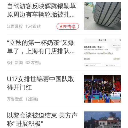
自驾游客反映辉腾锡勒草
原周边有车辆轮胎被扎，
修理店铺换胎价格高达千
江西晨报
154跟贴
APP专享
元，官方发布情况通报
“立秋的第一杯奶茶”又爆
单了，上海有门店排队超
500杯，店员：今天奶茶
极目新闻
322跟贴
店都很忙，要等2个多小
时
U17女排世锦赛中国队取
得开门红
齐鲁壹点
12跟贴
以黎会谈被迫结束 美方声
称"进展积极"