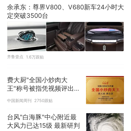
余承东：尊界V800、V680新车24小时大
定突破3500台
齐鲁壹点
1.6万跟贴
费大厨"全国小炒肉大
王"称号被指凭视频评出
官方回应
中国新闻周刊
2750跟贴
台风"白海豚"中心附近最
大风力已达15级 最新研判