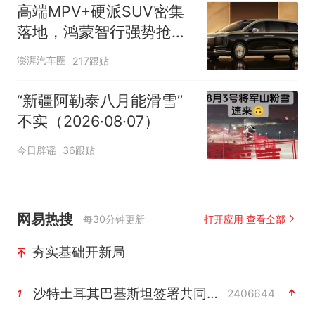
高端MPV+硬派SUV密集
落地，鸿蒙智行强势抢占
自主高端市场制高点
澎湃汽车圈
217跟贴
“新疆阿勒泰八月能滑雪”
不实（2026·08·07）
今日辟谣
36跟贴
网易热搜
每30分钟更新
打开应用 查看全部
夯实基础开新局
沙特土耳其巴基斯坦签署共同防务协议
2406644
1