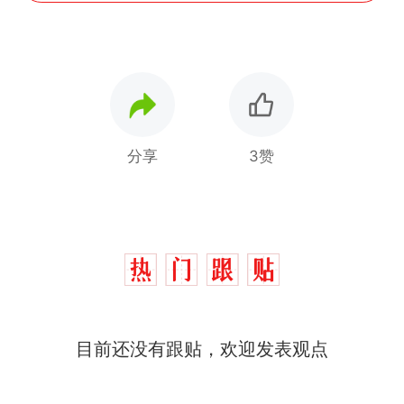
分享
3赞
那个在床头放菜刀的女孩，
热
因老师一句“跟我回家”改写了
人生
费大厨“全国小炒肉大王”称
新
目前还没有跟贴，欢迎发表观点
号，仅凭视频评出？中国烹饪
协会回应
美国渔民钓获鲨鱼徒手将其拽
回大海 目击者直呼震惊 （视频