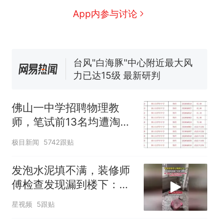
来源：参考消息）
笔试第一被第二名传话劝弃考
App内参与讨论
官方通报
佛山一中学招聘物理教师，笔
试前13名均遭淘汰？教育局：
已叫停招聘，成立调查组全面
台风"白海豚"中心附近最大风
核查
力已达15级 最新研判
那个在床头放菜刀的女孩，
热
因老师一句“跟我回家”改写了
佛山一中学招聘物理教
人生
师，笔试前13名均遭淘
汰？教育局：已叫停招
极目新闻
5742跟贴
聘，成立调查组全面核查
发泡水泥填不满，装修师
傅检查发现漏到楼下：出
风口未延伸到外墙
星视频
5跟贴