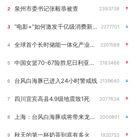
泉州市委书记张毅恭被查
2393738
2
“电影+”如何激发千亿级消费新活力？
2277701
3
全球首个长时储能一体化产业园量产
2201599
4
中国女篮70-67险胜尼日利亚女篮
2183466
5
台风白海豚已进入24小时警戒线
2139640
6
四川宜宾高县4.9级地震致1死
2077634
7
上海：台风白海豚或将带来龙卷风
2000801
8
秋天的第一杯奶茶到底有多火
1920753
9