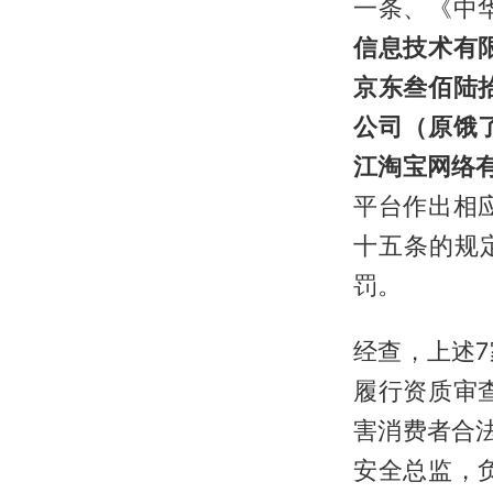
一条、《中
信息技术有
京东叁佰陆
公司（原饿
江淘宝网络
平台作出相
十五条的规
罚。
经查，上述
履行资质审
害消费者合
安全总监，