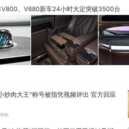
V800、V680新车24小时大定突破3500台
小炒肉大王"称号被指凭视频评出 官方回应
0跟贴