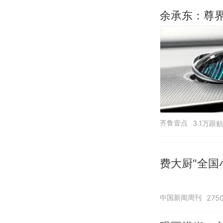
余承东：尊界
齐鲁壹点
3.1万跟贴
费大厨"全国
中国新闻周刊
275