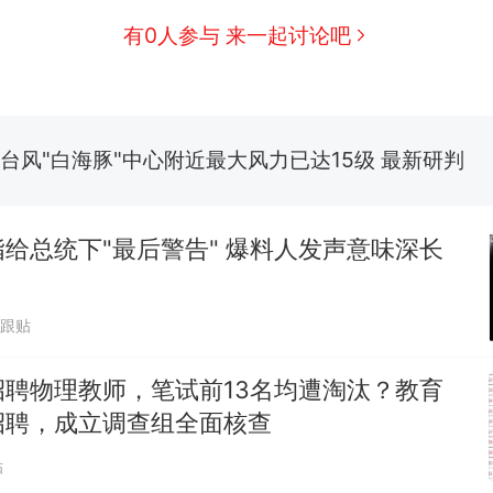
有0人参与 来一起讨论吧
那个在床头放菜刀的女孩，因老师一句“跟我回家”
热
费大厨“全国小炒肉大王”称号，仅凭视频评出？中
新
应
台风"白海豚"中心附近最大风力已达15级 最新研判
佛山一中学招聘物理教师，笔试前13名均遭淘汰？教
招聘，成立调查组全面核查
给总统下"最后警告" 爆料人发声意味深长
笔试第一被第二名传话劝弃考 官方通报
0跟贴
享界G9车型预售价公布：43.98万起
招聘物理教师，笔试前13名均遭淘汰？教育
那个在床头放菜刀的女孩，因老师一句“跟我回家”
热
招聘，成立调查组全面核查
贴