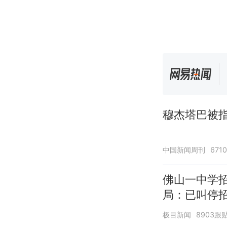
穆杰塔巴被指
中国新闻周刊
671
佛山一中学
局：已叫停
极目新闻
8903跟