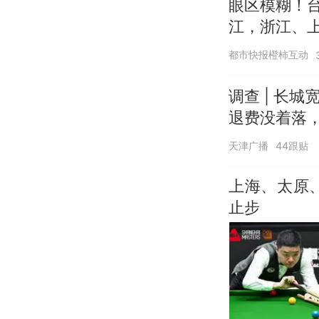
眼区模糊！台
江，浙江、
都市快报橙柿互动
调查 | 长城
退费没着落，
天津广播
44跟贴
上海、太原
止步