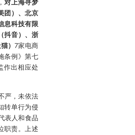
，
对上海寻梦
美团）、北京
信息科技有限
（抖音）、浙
天猫）
7家电商
施条例》第七
监作出相应处
不严，未依法
知转单行为侵
代表人和食品
位职责。上述