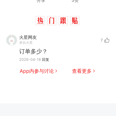
分享
3赞
火星网友
7
来自火星
订单多少？
2026-04-18
回复
App内参与讨论
查看更多