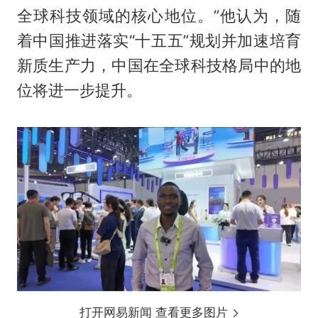
全球科技领域的核心地位。”他认为，随
着中国推进落实“十五五”规划并加速培育
新质生产力，中国在全球科技格局中的地
位将进一步提升。
打开网易新闻 查看更多图片