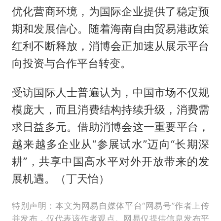
优化营商环境，为国际企业提供了稳定预
期和发展信心。随着海南自由贸易港政策
红利不断释放，消博会正加速从展示平台
向投资与合作平台转变。
受访国际人士普遍认为，中国市场不仅规
模庞大，而且消费结构持续升级，消费需
求日益多元。借助消博会这一重要平台，
越来越多企业从“参展试水”迈向“长期深
耕”，共享中国高水平对外开放带来的发
展机遇。（丁天怡）
特别声明：本文为网易自媒体平台“网易号”作者上传
并发布，仅代表该作者观点。网易仅提供信息发布平