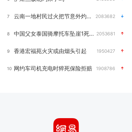
云南一地村民过火把节意外灼伤16人
2083682
7
中国父女泰国骑摩托车坠崖1死1伤
2053681
8
香港宏福苑火灾或由烟头引起
1950427
9
网约车司机充电时猝死保险拒赔
1908786
10