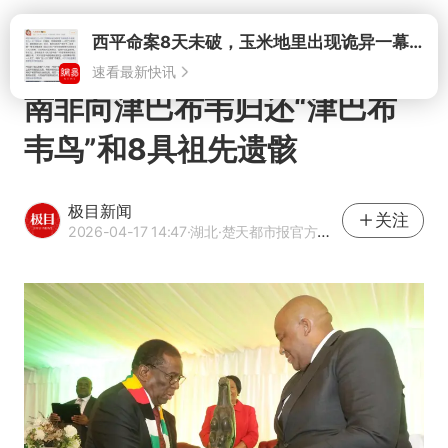
打开
西平命案8天未破，玉米地里出现诡异一幕，我突然想起了欧金中
速看最新快讯
南非向津巴布韦归还“津巴布
韦鸟”和8具祖先遗骸
极目新闻
关注
2026-04-17 14:47
·湖北
·楚天都市报官方网易号