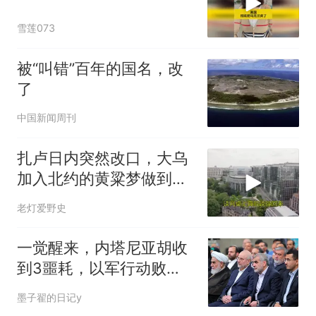
雪莲073
被“叫错”百年的国名，改
了
中国新闻周刊
扎卢日内突然改口，大乌
加入北约的黄粱梦做到头
了？
老灯爱野史
一觉醒来，内塔尼亚胡收
到3噩耗，以军行动败
露，8国联手“施压”
墨子翟的日记y