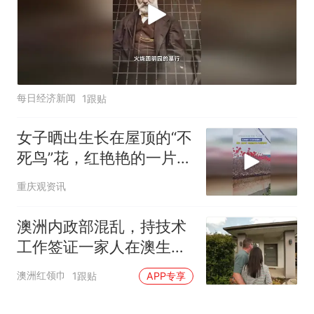
每日经济新闻
1跟贴
女子晒出生长在屋顶的“不
死鸟”花，红艳艳的一片花
海浪漫极了，网友：太神
重庆观资讯
奇了 居然能在瓦片上开得
这么茂
澳洲内政部混乱，持技术
工作签证一家人在澳生活
12年后被迫离开！
澳洲红领巾
1跟贴
APP专享