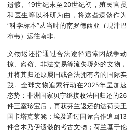
遗骸。19世纪末至20世纪初，殖民官员
和医生等以科研为由，将这些遗骸作为
“科学标本”从当时的南罗德西亚（现津巴
布韦）运往南非。
文物返还指通过合法途径追索因战争劫
掠、盗窃、非法交易等流失境外的文物，
并将其归还原属国或合法拥有者的国际实
践。全球文物追索行动在2025年呈加速
态势：非洲国家贝宁继接收法国归还的26
件王室珍宝后，再获芬兰返还的达荷美王
国卡塔克莱凳；埃及通过国际合作追回13
件含木乃伊遗骸的考古文物；荷兰基于伦