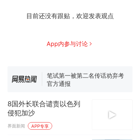
人生
搬家报价570元，搬到楼下
新
目前还没有跟贴，欢迎发表观点
交5060元才肯搬上楼！女子傻
眼了……
费大厨“全国小炒肉大王”称
号，仅凭视频评出？中国烹饪
协会回应
台风"白海豚"中心附近最大风
App内参与讨论
力已达15级 最新研判
佛山一中学招聘物理教师，笔
试前13名均遭淘汰？教育局：
已叫停招聘，成立调查组全面
笔试第一被第二名传话劝弃考
核查
官方通报
那个在床头放菜刀的女孩，
热
因老师一句“跟我回家”改写了
8国外长联合谴责以色列
人生
侵犯加沙
界面新闻
APP专享