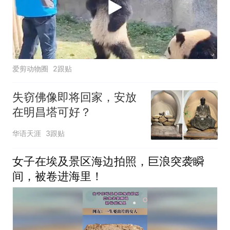
爱剪动物圈
2跟贴
失窃佛像即将回家，安放
在明昌塔可好？
华语天涯
3跟贴
女子在埃及景区海边拍照，巨浪突袭瞬
间，被卷进海里！