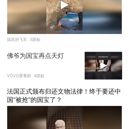
搞笑的飞车
3跟贴
佛爷为国宝再点天灯
VOVO爱看剧
4跟贴
法国正式颁布归还文物法律！终于要还中
国“被抢”的国宝了？