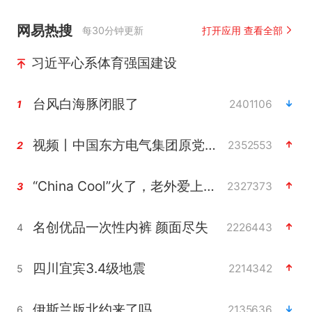
网易热搜
每30分钟更新
打开应用 查看全部
习近平心系体育强国建设
台风白海豚闭眼了
2401106
1
视频丨中国东方电气集团原党组副书记、董事宋致远被查
2352553
2
“China Cool”火了，老外爱上中国避暑游
2327373
3
名创优品一次性内裤 颜面尽失
2226443
4
四川宜宾3.4级地震
2214342
5
伊斯兰版北约来了吗
2135636
6