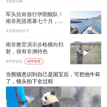
古史青云啊
军头抗命放行伊朗舰队！
南非死捂黑幕七个月，美
国制裁为何砸空？
又是美好的日子
南非教官演示步枪横向扫
射，很有非洲特色
装甲铲史官
APP专享
当熊猫意识到自己是国宝后，可把他牛坏
了，镜头拍下全过程