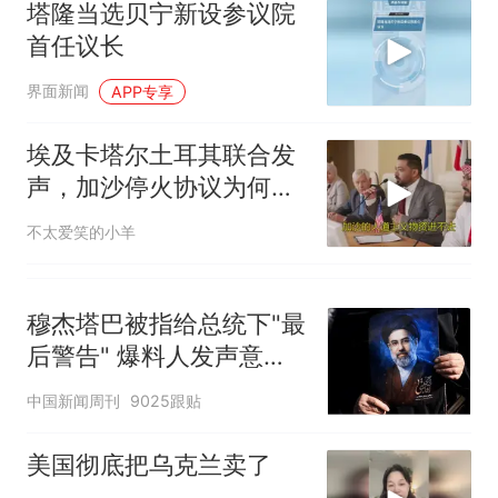
塔隆当选贝宁新设参议院
首任议长
界面新闻
APP专享
埃及卡塔尔土耳其联合发
声，加沙停火协议为何再
度面临破裂？
不太爱笑的小羊
穆杰塔巴被指给总统下"最
后警告" 爆料人发声意味
深长
中国新闻周刊
9025跟贴
美国彻底把乌克兰卖了