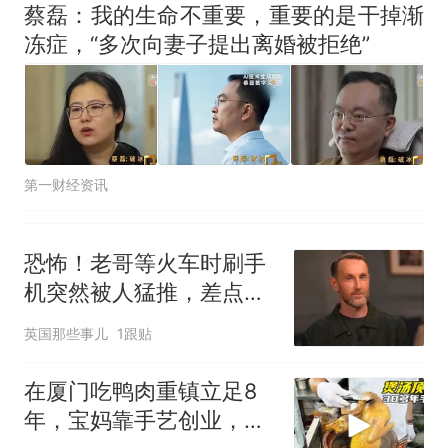
蔡磊：我的生命不重要，重要的是干掉渐
冻症，“多次向妻子提出离婚被拒绝”
第一财经资讯
恐怖！老哥等火车时刷手
机突然被人猛推，差点撞
上进站的火车
英国那些事儿
1跟贴
在厦门吃鸭肉重镇立足8
年，宝妈靠手艺创业，