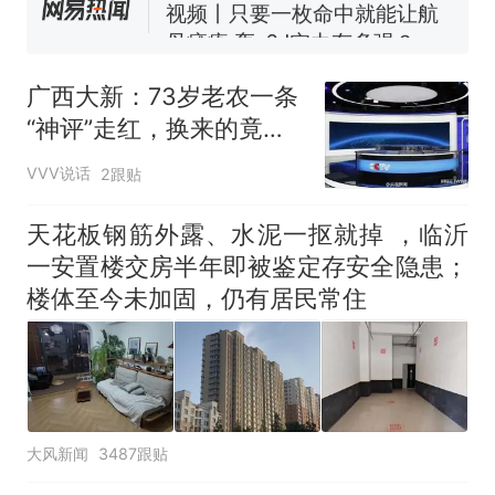
母瘫痪 轰-6J实力有多强？
大雨将至一家老小6分钟抢收完
1千斤稻谷
广西大新：73岁老农一条
十多万人报名的考试，成绩
热
“神评”走红，换来的竟是
全部作废，公平么？
联通断网、隐私被偷拍、
VVV说话
2跟贴
账号遭封禁！
天花板钢筋外露、水泥一抠就掉 ，临沂
一安置楼交房半年即被鉴定存安全隐患；
楼体至今未加固，仍有居民常住
大风新闻
3487跟贴