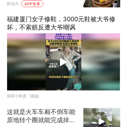
178一份卤肉大拼盘
乾动力
APP专享
福建厦门女子修鞋，3000元鞋被大爷修
坏，不索赔反遭大爷嘲讽
搞笑小哈皮
1跟贴
这就是火车车厢不倒车能
原地转个圈就能完成掉头