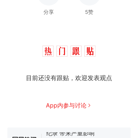
分享
5赞
十多万人报名的考试，成绩
热
目前还没有跟贴，欢迎发表观点
全部作废，公平么？
全球唯一没有法定首都的国
新
家，刚改国名，总统就邀请中
国大使骑行绕了几乎整个国境
5万的小车卖不动，40万以上
App内参与讨论
线一圈，还曾两次到中国寻根
的抢着买
浙江人戒备 "白海豚"已创我国
纪录 带来严重影响
视频丨只要一枚命中就能让航