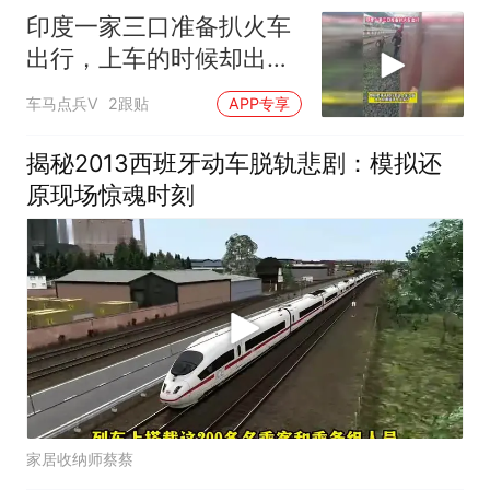
印度一家三口准备扒火车
出行，上车的时候却出现
了意外
车马点兵V
2跟贴
APP专享
揭秘2013西班牙动车脱轨悲剧：模拟还
原现场惊魂时刻
家居收纳师蔡蔡