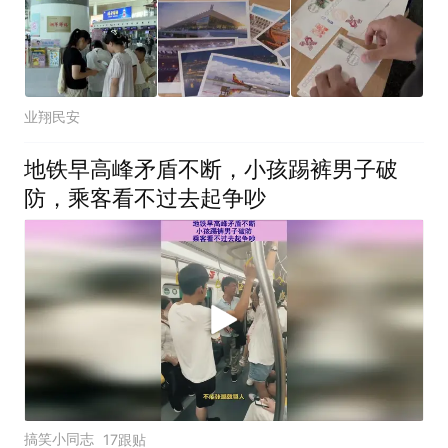
业翔民安
地铁早高峰矛盾不断，小孩踢裤男子破
防，乘客看不过去起争吵
搞笑小同志
17跟贴