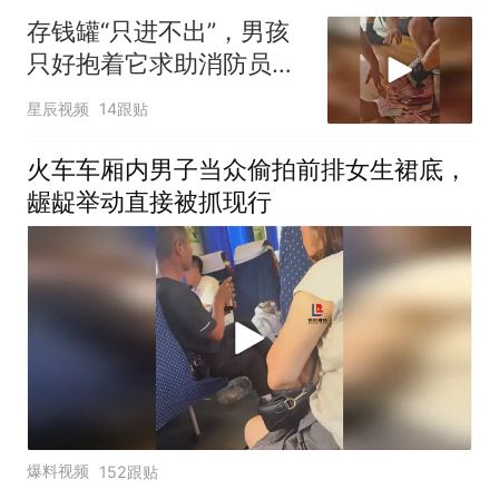
存钱罐“只进不出”，男孩
只好抱着它求助消防员！
消防员出手破拆，终于解
星辰视频
14跟贴
除“封印”
火车车厢内男子当众偷拍前排女生裙底，
龌龊举动直接被抓现行
爆料视频
152跟贴