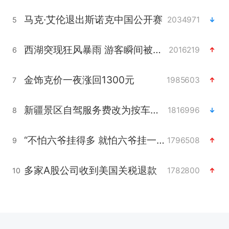
马克·艾伦退出斯诺克中国公开赛
2034971
5
西湖突现狂风暴雨 游客瞬间被浇透
2016219
6
金饰克价一夜涨回1300元
1985603
7
新疆景区自驾服务费改为按车收费
1816996
8
“不怕六爷挂得多 就怕六爷挂一颗”
1796508
9
多家A股公司收到美国关税退款
1782800
10