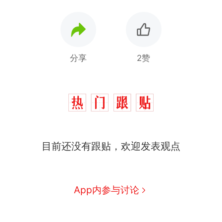
分享
2赞
那个在床头放菜刀的女孩，
热
因老师一句“跟我回家”改写了
人生
搬家报价570元，搬到楼下
新
交5060元才肯搬上楼！女子傻
目前还没有跟贴，欢迎发表观点
眼了……
佛山一中学招聘物理教师，笔
试前13名均遭淘汰？教育局：
已叫停招聘，成立调查组全面
空调24小时开着反而更省电？
App内参与讨论
核查
电力部门回应
“不建议大家买深色蛋糕”上热