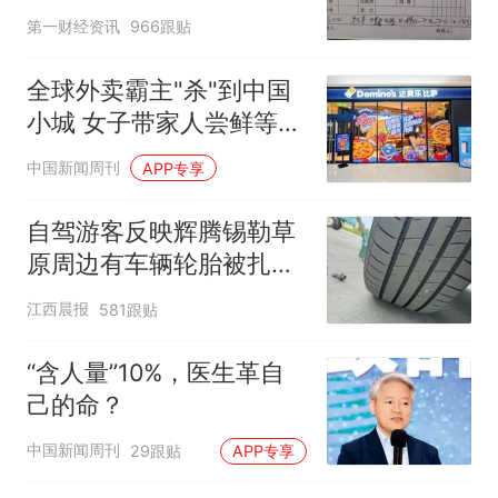
第一财经资讯
966跟贴
全球外卖霸主"杀"到中国
小城 女子带家人尝鲜等俩
小时
中国新闻周刊
APP专享
自驾游客反映辉腾锡勒草
原周边有车辆轮胎被扎，
修理店铺换胎价格高达千
江西晨报
581跟贴
元，官方发布情况通报
“含人量”10%，医生革自
己的命？
中国新闻周刊
29跟贴
APP专享