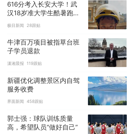
616分考入长安大学！武
汉18岁准大学生酷暑跑外
卖：26天，冲刺5000
极目新闻
28跟贴
元，升级我的电脑
牛津百万项目被指草台班
子学员退款
潇湘晨报
119跟贴
新疆优化调整景区内自驾
服务收费
界面新闻
458跟贴
郭士强：球队训练质量
高，希望队员“做好自己”