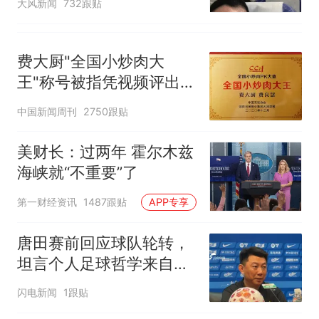
大风新闻
732跟贴
费大厨"全国小炒肉大
王"称号被指凭视频评出
官方回应
中国新闻周刊
2750跟贴
美财长：过两年 霍尔木兹
海峡就“不重要”了
第一财经资讯
1487跟贴
APP专享
唐田赛前回应球队轮转，
坦言个人足球哲学来自孙
子兵法
闪电新闻
1跟贴