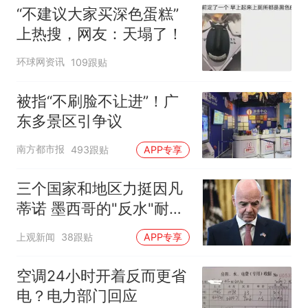
“不建议大家买深色蛋糕”
上热搜，网友：天塌了！
环球网资讯
109跟贴
被指“不刷脸不让进”！广
东多景区引争议
南方都市报
493跟贴
APP专享
三个国家和地区力挺因凡
蒂诺 墨西哥的"反水"耐人
寻味
上观新闻
38跟贴
APP专享
空调24小时开着反而更省
电？电力部门回应