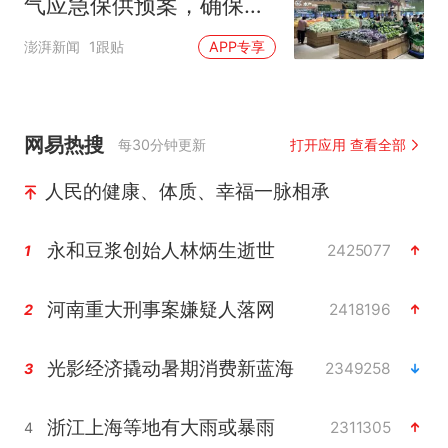
气应急保供预案，确保物
资充足价格平稳
澎湃新闻
1跟贴
APP专享
网易热搜
每30分钟更新
打开应用 查看全部
人民的健康、体质、幸福一脉相承
永和豆浆创始人林炳生逝世
2425077
1
河南重大刑事案嫌疑人落网
2418196
2
光影经济撬动暑期消费新蓝海
2349258
3
浙江上海等地有大雨或暴雨
2311305
4