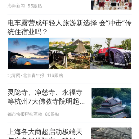
澎湃新闻
56跟贴
电车露营成年轻人旅游新选择 会“冲击”传
统住宿业吗？
北青网-北京青年报
116跟贴
灵隐寺、净慈寺、永福寺
等杭州7大佛教寺院明起
临时关闭，别跑空了
都市快报橙柿互动
80跟贴
上海各大商超启动极端天