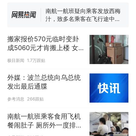
搜，网友：天塌了！
南航一航班疑向乘客发放西梅
汁，致多名乘客在飞行途中排
队上厕所！乘客：机上100多
那个在床头放菜刀的女孩，
热
人只有2个厕所；客服回应：并
因老师一句“跟我回家”改写了
搬家报价570元临时变卦
非每架飞机都会发放西梅汁
人生
成5060元才肯搬上楼 女
子傻眼
极目新闻
1.7万跟贴
外媒：波兰总统向乌总统
发出最后通牒
参考消息
266跟贴
南航一航班乘客食用飞机
餐闹肚子 厕所外一度排长
队