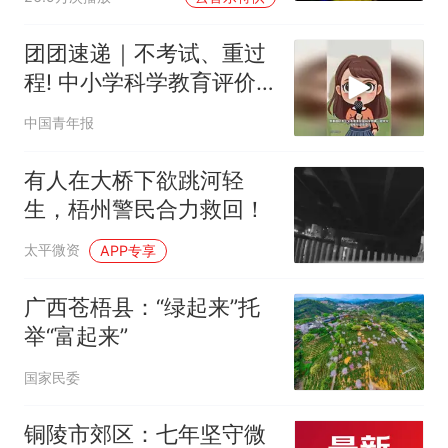
团团速递｜不考试、重过
程! 中小学科学教育评价
迎来新转向
中国青年报
有人在大桥下欲跳河轻
生，梧州警民合力救回！
太平微资
APP专享
广西苍梧县：“绿起来”托
举“富起来”
国家民委
铜陵市郊区：七年坚守微