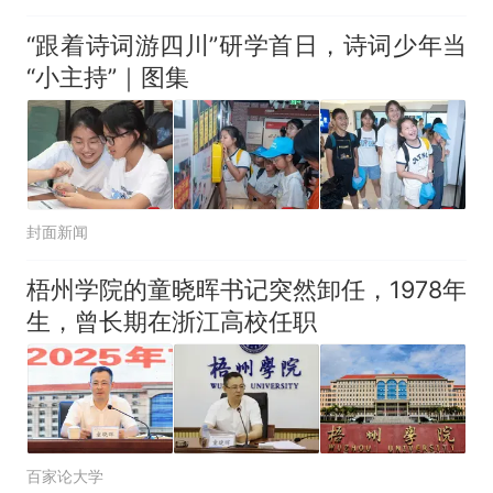
女公益夏令营营员们的回
信｜青少年科普阅读行动
“跟着诗词游四川”研学首日，诗词少年当
“小主持”｜图集
封面新闻
梧州学院的童晓晖书记突然卸任，1978年
生，曾长期在浙江高校任职
百家论大学