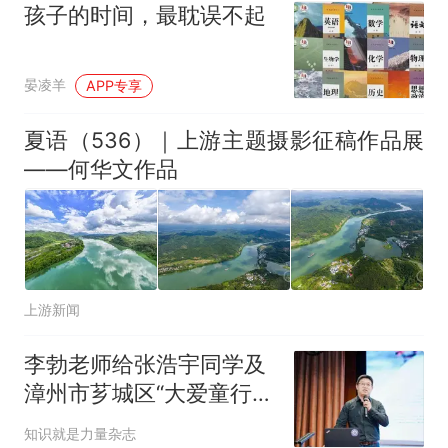
孩子的时间，最耽误不起
晏凌羊
APP专享
夏语（536）｜上游主题摄影征稿作品展
——何华文作品
上游新闻
李勃老师给张浩宇同学及
漳州市芗城区“大爱童行
筑梦成长”——关爱随迁子
知识就是力量杂志