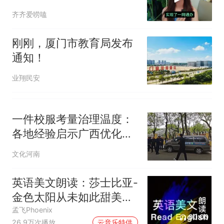
齐齐爱唠嗑
刚刚，厦门市教育局发布
通知！
业翔民安
一件校服考量治理温度：
各地经验启示广西优化意
见稿
文化河南
英语美文朗读：莎士比亚-
金色太阳从未如此甜美吻
过
孟飞Phoenix
00:00
26.9万次播放
云音乐特供