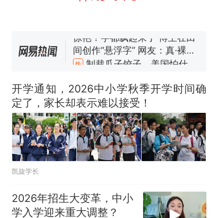
官方通报
惊艳！字都飘起来了 博主在田
间创作“悬浮字” 网友：真·裸眼
3D！
制裁瓜子饺子，美国怕什
热
么？
开学通知，2026中小学秋季开学时间确
定了，家长却表示难以接受！
凯旋学长
2026年招生大变革，中小
学入学迎来重大调整？