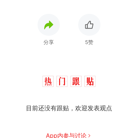
分享
5赞
制裁瓜子饺子，美国怕什
热
么？
费大厨“全国小炒肉大王”称
新
号，仅凭视频评出？中国烹饪
协会回应
男子上山采菌偶然发现鸡枞菌
目前还没有跟贴，欢迎发表观点
窝，原地守1天等它长大：挖了
140多朵
美国渔民钓获鲨鱼徒手将其拽
回大海 目击者直呼震惊 （视频
来源：参考消息）
笔试第一被第二名传话劝弃考
App内参与讨论