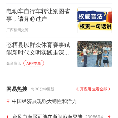
电动车自行车转让别图省
事，请务必过户
广西梧州交警
苍梧县以群众体育赛事赋
能新时代文明实践走深走
实
金台资讯
APP专享
网易热搜
每30分钟更新
打开应用 查看全部
中国经济展现强大韧性和活力
台风白海豚可能在浙闽沿海登陆
2398694
1