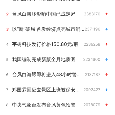
台风白海豚影响中国已成定局
2388170
2
以“新”破局 首发经济点亮城市消费活力
2371196
3
宇树科技发行价格150.80元/股
2239258
4
我国编制完成新版全月地质图
2234600
5
台风白海豚即将进入48小时警戒线
2137187
6
郑国霖回应去景区上班被保安拦下
2093427
7
中央气象台发布台风黄色预警
2078079
8