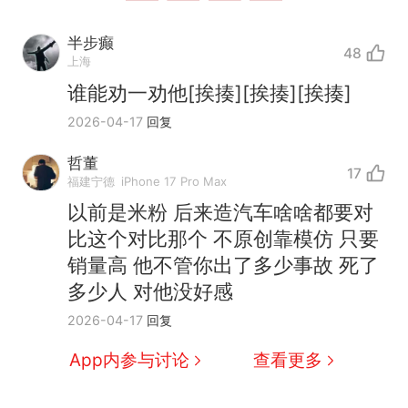
半步癫
48
上海
谁能劝一劝他[挨揍][挨揍][挨揍]
2026-04-17
回复
哲董
17
福建宁德
iPhone 17 Pro Max
以前是米粉 后来造汽车啥啥都要对
比这个对比那个 不原创靠模仿 只要
销量高 他不管你出了多少事故 死了
西班牙飞地休达边境，摩洛
热
多少人 对他没好感
哥士兵搬起大石块投向移民引
争议，此前一天内数万人从摩
费大厨“全国小炒肉大王”称
新
2026-04-17
回复
洛哥涌入西班牙
号，仅凭视频评出？中国烹饪
App内参与讨论
查看更多
协会回应
男子上山采菌偶然发现鸡枞菌
窝，原地守1天等它长大：挖了