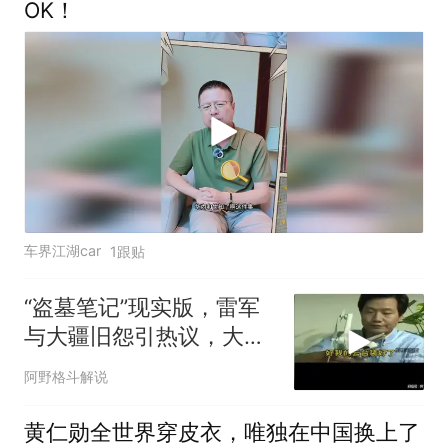
OK！
车界江湖car
1跟贴
“盗墓笔记”现实版，雷军
与大疆旧怨引热议，大哥
怼的一针见血
阿野格斗解说
黄仁勋全世界穿皮衣，唯独在中国换上了