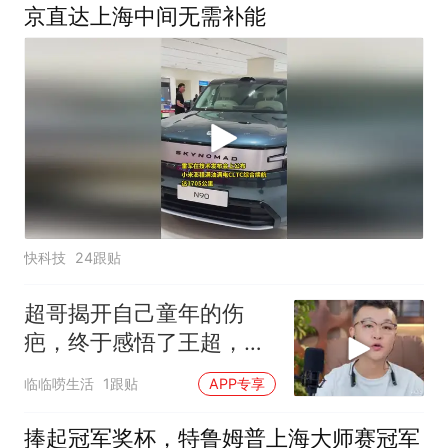
京直达上海中间无需补能
快科技
24跟贴
超哥揭开自己童年的伤
疤，终于感悟了王超，他
决定接妈妈回来养老
临临唠生活
1跟贴
APP专享
捧起冠军奖杯，特鲁姆普上海大师赛冠军