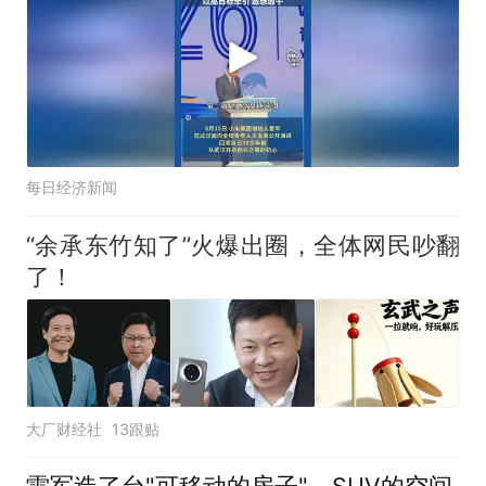
每日经济新闻
“余承东竹知了”火爆出圈，全体网民吵翻
了！
大厂财经社
13跟贴
雷军造了台"可移动的房子"，SUV的空间