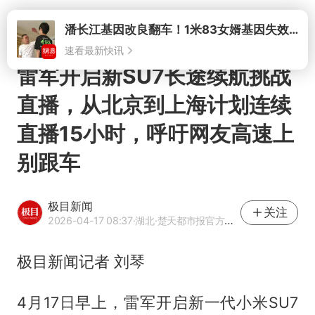
打开
潘长江基因改良翻车！1米83女婿基因失效，12岁外孙身高只到姥爷下巴
速看最新快讯
雷军开启新SU7长途续航挑战
直播，从北京到上海计划连续
直播15小时，呼吁网友高速上
别跟车
极目新闻
关注
2026-04-17 08:37
·湖北
·楚天都市报官方网易号
极目新闻记者 刘琴
4月17日早上，雷军开启新一代小米SU7