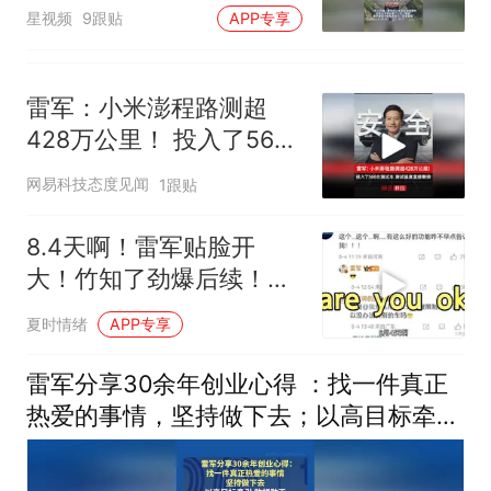
应：要鼓励真牛
星视频
9跟贴
APP专享
雷军：小米澎程路测超
428万公里！ 投入了566
台测试车 测试强度直接翻
网易科技态度见闻
1跟贴
倍
8.4天啊！雷军贴脸开
大！竹知了劲爆后续！雷
军真敢回啊！
夏时情绪
APP专享
雷军分享30余年创业心得 ：找一件真正
热爱的事情，坚持做下去；以高目标牵
引，敢想敢干