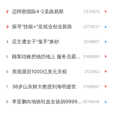
迈阿密国际4-2圣路易斯
2331975
2
探寻“技能+”促就业创业新路
2272937
3
店主遭女子“鬼手”换钞
2245801
4
顾客结账把钱扔地上 服务员霸气扔回
2168995
5
美国退回1000亿美元关税
2121082
6
38岁山东财大教授刘海明逝世
2106667
7
李亚鹏向地铁吐血女孩捐99999元
2076046
8