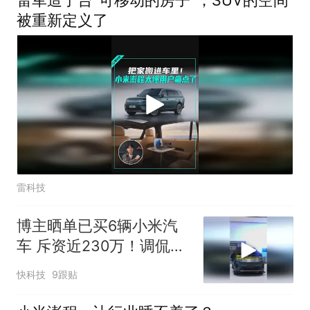
被重新定义了
雷科技
博主晒单已买6辆小米汽
车 斥资近230万！调侃我
还差一辆就能见雷总了
快科技
9跟贴