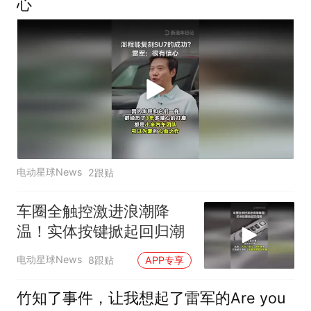
心
电动星球News
2跟贴
车圈全触控激进浪潮降
温！实体按键掀起回归潮
电动星球News
8跟贴
APP专享
竹知了事件，让我想起了雷军的Are you