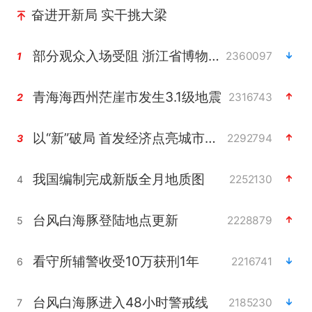
奋进开新局 实干挑大梁
部分观众入场受阻 浙江省博物馆致歉
2360097
1
青海海西州茫崖市发生3.1级地震
2316743
2
以“新”破局 首发经济点亮城市消费活力
2292794
3
我国编制完成新版全月地质图
2252130
4
台风白海豚登陆地点更新
2228879
5
看守所辅警收受10万获刑1年
2216741
6
台风白海豚进入48小时警戒线
2185230
7