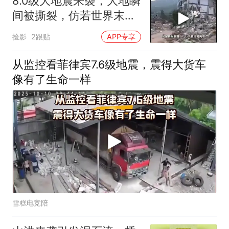
8.0级大地震来袭，大地瞬
间被撕裂，仿若世界末日
降临
捡影
2跟贴
APP专享
从监控看菲律宾7.6级地震，震得大货车
像有了生命一样
雪糕电竞陪