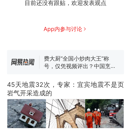
目前还没有跟贴，欢迎发表观点
那个在床头放菜刀的女孩，
热
App内参与讨论
因老师一句“跟我回家”改写了
人生
制裁瓜子饺子，美国怕什
新
么？
费大厨“全国小炒肉大王”称
号，仅凭视频评出？中国烹饪
协会回应
男子上山采菌偶然发现鸡枞菌
窝，原地守1天等它长大：挖了
45天地震32次，专家：宜宾地震不是页
140多朵
美国渔民钓获鲨鱼徒手将其拽
岩气开采造成的
回大海 目击者直呼震惊 （视频
来源：参考消息）
笔试第一被第二名传话劝弃考
官方通报
那个在床头放菜刀的女孩，
热
因老师一句“跟我回家”改写了