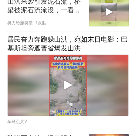
山洪来袭引发泥石流，桥
梁被泥石流淹没，一看就
是豆腐渣
奥力给趣笑堂
1跟贴
居民奋力奔跑躲山洪，宛如末日电影：巴
基斯坦旁遮普省爆发山洪
车马点兵V