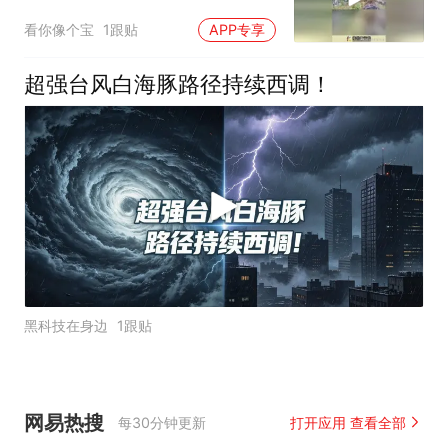
看你像个宝
1跟贴
APP专享
超强台风白海豚路径持续西调！
黑科技在身边
1跟贴
网易热搜
每30分钟更新
打开应用 查看全部