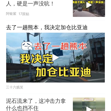
人，硬是一声没吭！
阿银紫
17跟贴
去了一趟熊本，我决定加仓比亚迪
三十六贱笑
泥石流来了，这冲击力拿
什么也挡不住