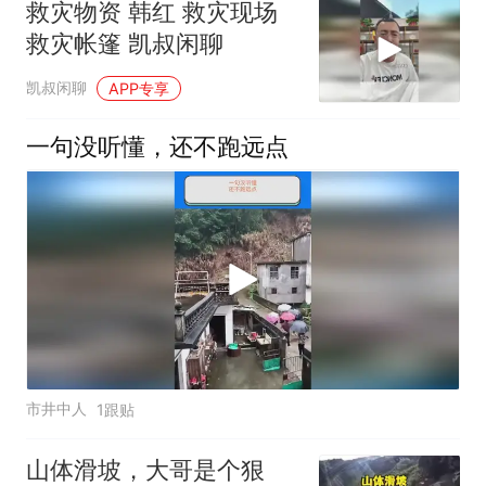
救灾物资 韩红 救灾现场
救灾帐篷 凯叔闲聊
凯叔闲聊
APP专享
一句没听懂，还不跑远点
市井中人
1跟贴
山体滑坡，大哥是个狠