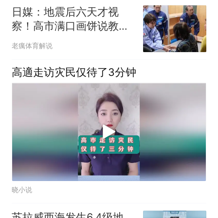
日媒：地震后六天才视
察！高市满口画饼说教，
日网友“不再信任”
老癘体育解说
高適走访灾民仅待了3分钟
晓小说
苏拉威西海发生6.4级地