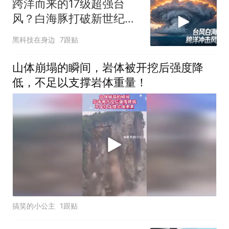
跨洋而来的17级超强台
风？白海豚打破新世纪纪
录
黑科技在身边
7跟贴
山体崩塌的瞬间，岩体被开挖后强度降
低，不足以支撑岩体重量！
搞笑的小公主
1跟贴