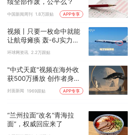
绩全部作废，公平么？
母瘫痪 轰-6J实力有多强？
中国新闻周刊
1.8万跟贴
APP专享
空调24小时开着反而更省电？
电力部门回应
视频丨只要一枚命中就能
5万的小车卖不动，40万以上
的抢着买
让航母瘫痪 轰-6J实力有
十多万人报名的考试，成绩
多强？
热
环球网资讯
2.2万跟贴
全部作废，公平么？
"中式天庭"视频在海外收
获500万播放 创作者身份
披露
封面新闻
1969跟贴
APP专享
“兰州拉面”改名“青海拉
面”，权威回应来了