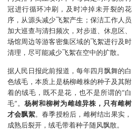
冠进行循环冲刷，及时冲掉未开裂的花
序，从源头减少飞絮产生；保洁工作人员
加大巡查与清扫频次，对步道、休息区、
场馆周边等游客密集区域的飞絮进行及时
清理，尽可能减少飞絮在空中的扩散。
据人民日报此前报道，每年四月飘舞的白
色绒毛，本质上是杨柳雌株的种子及其附
着的绒毛，既不是花，也不是所谓的“白
毛”。
杨树和柳树为雌雄异株，只有雌树
才会飘絮
。春季授粉后，雌树结出果实，
成熟后裂开，绒毛带着种子随风飘散。