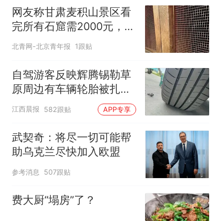
网友称甘肃麦积山景区看
完所有石窟需2000元，景
区：部分石窟受特别保
北青网-北京青年报
1跟贴
护，游客可按需买
自驾游客反映辉腾锡勒草
原周边有车辆轮胎被扎，
修理店铺换胎价格高达千
江西晨报
582跟贴
APP专享
元，官方发布情况通报
武契奇：将尽一切可能帮
助乌克兰尽快加入欧盟
参考消息
507跟贴
费大厨“塌房”了？