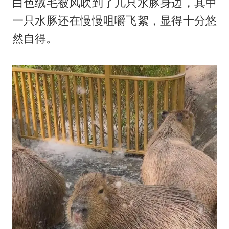
白色绒毛被风吹到了几只水豚身边，其中
一只水豚还在慢慢咀嚼飞絮，显得十分悠
然自得。