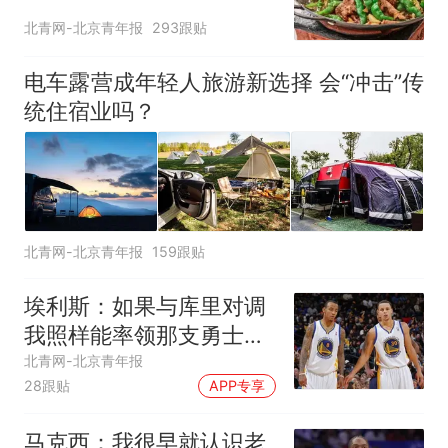
北青网-北京青年报
293跟贴
电车露营成年轻人旅游新选择 会“冲击”传
统住宿业吗？
北青网-北京青年报
159跟贴
埃利斯：如果与库里对调
我照样能率领那支勇士取
得现在的成就
北青网-北京青年报
28跟贴
APP专享
马克西：我很早就认识老