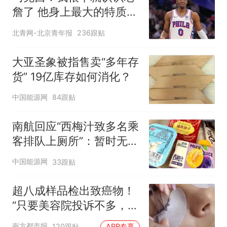
詹了 他身上最大的特质就
是谦逊
北青网-北京青年报
236跟贴
大亚圣象被指售卖“多年存
货” 19亿库存如何消化？
中国能源网
84跟贴
南航回应“西梅汁致多名乘
客排队上厕所”：暂时无法
核查是否发放西梅汁
中国能源网
33跟贴
超八成样品检出致癌物！
“只要美容院投诉不多，店
家就不会更换产品”
南方都市报
120跟贴
APP专享