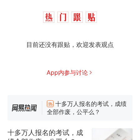
目前还没有跟贴，欢迎发表观点
App内参与讨论
十多万人报名的考试，成绩
热
全部作废，公平么？
全球唯一没有法定首都的国
新
家，刚改国名，总统就邀请中
国大使骑行绕了几乎整个国境
搬家报价570元，搬到楼下交
线一圈，还曾两次到中国寻根
5060元才肯搬上楼！女子傻眼
十多万人报名的考试，成
了……
视频丨只要一枚命中就能让航