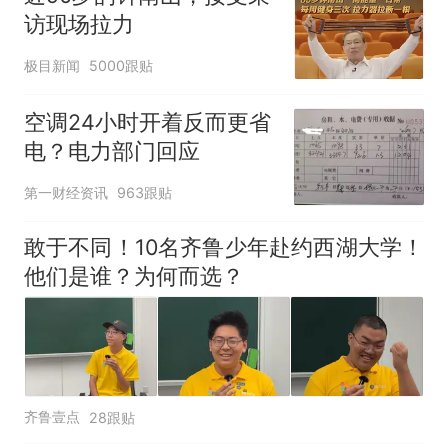
访现场拉力
极目新闻
5000跟贴
空调24小时开着反而更省
电？电力部门回应
第一财经资讯
963跟贴
敢于不同！10名齐鲁少年赴约西湖大学！
他们是谁？为何而选？
齐鲁壹点
28跟贴