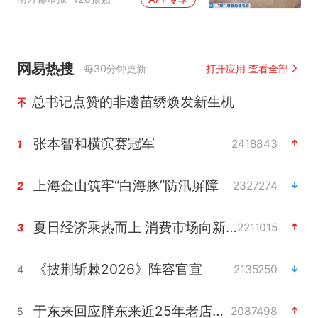
网易热搜
每30分钟更新
打开应用 查看全部
总书记点赞的非遗苗绣焕发新生机
张本智和横滨赛冠军
2418843
1
上海金山筑牢“白海豚”防汛屏障
2327274
2
夏日经济乘热而上 消费市场向新而行
2211015
3
《披荆斩棘2026》阵容官宣
2135250
4
于东来回应胖东来近25年老店年底关闭
2087498
5