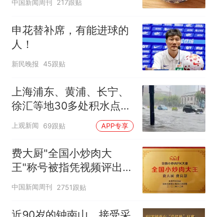
中国新闻周刊
217跟贴
申花替补席，有能进球的
人！
新民晚报
45跟贴
上海浦东、黄浦、长宁、
徐汇等地30多处积水点正
在抢排
上观新闻
69跟贴
APP专享
费大厨"全国小炒肉大
王"称号被指凭视频评出
官方回应
中国新闻周刊
2751跟贴
近90岁的钟南山，接受采