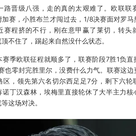
一路晋级八强，走的真的太艰难了。欧联联
附加赛，小胜布兰才闯过去，1/8决赛面对罗马
近赛程挤的不行，刚在意甲赢了莱切，转头
就顶不住了，踢起来自然没什么状态。
本赛季欧联征程就顺多了，联赛阶段7胜1负直
8决赛也零封完胜里尔，没费什么力气。联赛这边
格区，领先第六名切尔西足足7分，剩下六轮
阵诺丁汉森林，埃梅里直接轮休了大半主力核
就等这场对决。