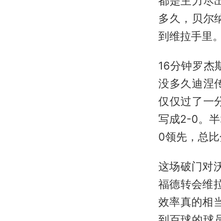
都是主力尽
多久，贝尔
到维拉手里
16分钟罗
没多久迪涅
仅仅过了一
写成2-0。
0领先，总比
这场破门对
福德转会维拉
效率真的相
到百球的球