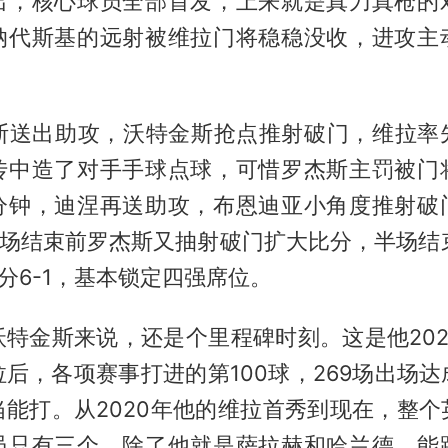
出，核心球员全部首发，上来就是真刀真枪的
纳代斯基的远射被维拉门将稳稳没收，进攻主
。
杰斯送出助攻，沃特金斯抢点推射破门，维拉率
传中造了对手手球点球，可惜罗杰斯主罚被门
分钟，迪涅再送助攻，布恩迪亚小角度推射破
半场结束前罗杰斯又抽射破门扩大比分，半场结
分6-1，基本锁定四强席位。
沃特金斯来说，还是个里程碑时刻。这是他202
后，各项赛事打进的第100球，269场出场
当能打。从2020年他的维拉首秀到现在，整个
员只有三个，除了他就是萨拉赫和哈兰德，能