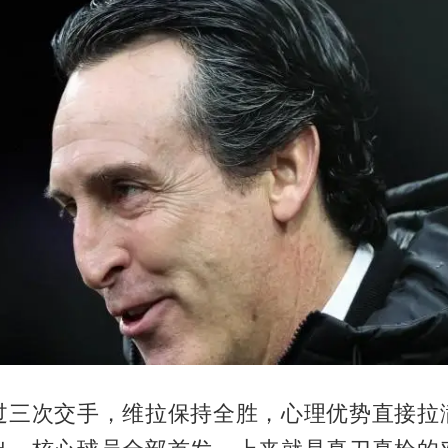
过三次交手，维拉保持全胜，心理优势直接拉