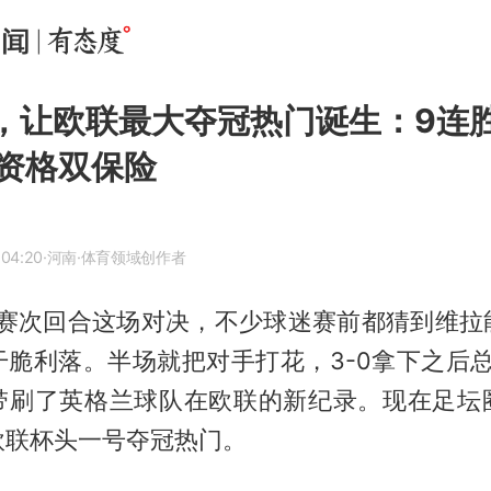
0，让欧联最大夺冠热门诞生：9连
资格双保险
 04:20
·河南
·体育领域创作者
4决赛次回合这场对决，不少球迷赛前都猜到维拉
脆利落。半场就把对手打花，3-0拿下之后总
带刷了英格兰球队在欧联的新纪录。现在足坛
欧联杯头一号夺冠热门。