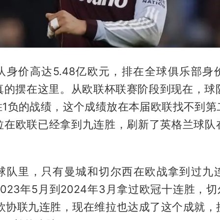
队身价高达5.48亿欧元，排在全球俱乐部身
真的摆在这里。从欧联杯联赛阶段到现在，球队
1胜1负的战绩，这个成绩放在本届欧联找不到第
拉在欧联已经拿到九连胜，刷新了英格兰球队
球队里，只有曼城和切尔西在欧战拿到过九
023年5月到2024年3月拿过欧冠十连胜，切尔
过欧协联九连胜，现在维拉也达成了这个成就，