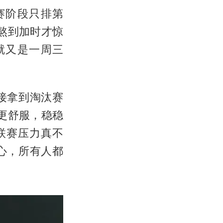
赛阶段只排第
熬到加时才惊
就又是一周三
接拿到淘汰赛
更舒服，稳稳
联赛压力真不
心，所有人都