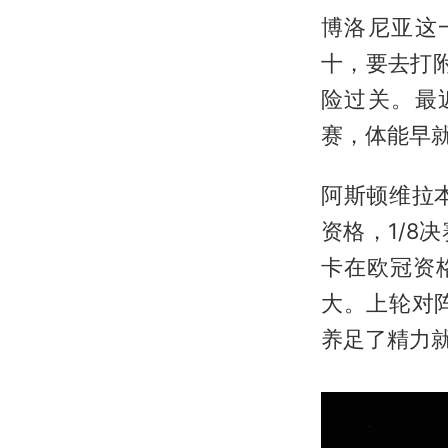
博洛尼亚这
十，要去打
险过关。最
赛，体能早
阿斯顿维拉
资格，1/
卡在欧冠资
大。上轮对
养足了精力