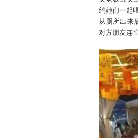
约她们一起
从厕所出来
对方朋友连