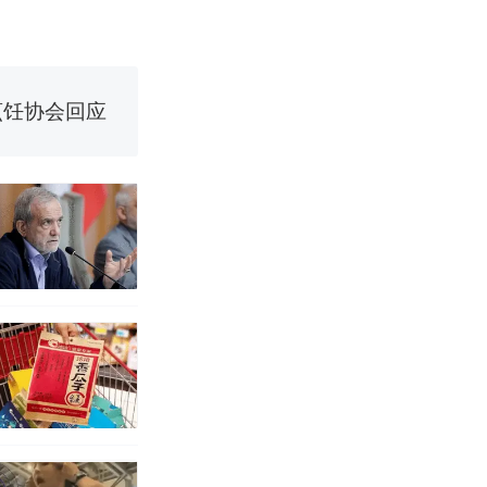
改写了人生
烹饪协会回应
挖了140多
 （视频来源：