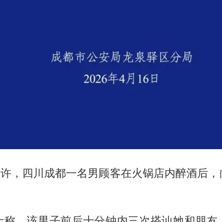
9时许，四川成都一名男顾客在火锅店内醉酒后
士称，该男子前后十分钟内三次搭讪她和朋友