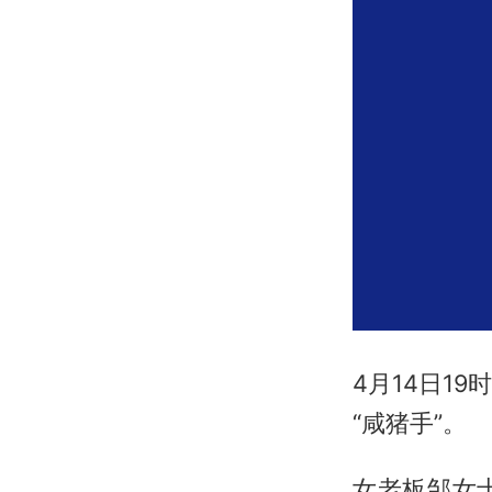
4月14日1
“咸猪手”。
女老板邹女