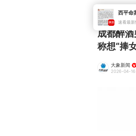
西平命
速看最新
成都醉酒
称想“捧
大象新闻
2026-04-16 