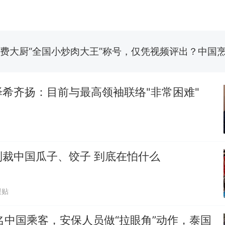
那个在床头放菜刀的女孩，因老师一句“跟我回家”
新
费大厨“全国小炒肉大王”称号，仅凭视频评出？中国
男子上山采菌偶然发现鸡枞菌窝，原地守1天等它长大：
朵
美国渔民钓获鲨鱼徒手将其拽回大海 目击者直呼震惊
参考消息）
希齐扬：目前与最高领袖联络"非常困难"
笔试第一被第二名传话劝弃考 官方通报
制裁瓜子饺子，美国怕什么？
热
制裁中国瓜子、饺子 到底在怕什么
跟贴
名中国乘客，安保人员做“拉眼角”动作，泰国